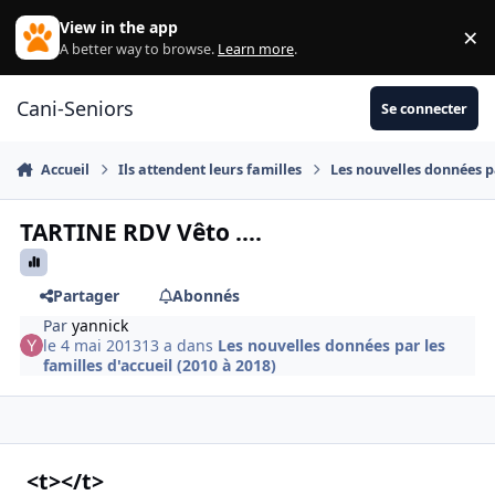
Aller au contenu
View in the app
×
Di
A better way to browse.
Learn more
.
Cani-Seniors
Se connecter
Accueil
Ils attendent leurs familles
Les nouvelles données pa
TARTINE RDV Vêto ....
Partager
Abonnés
Par
yannick
le 4 mai 2013
13 a
dans
Les nouvelles données par les
familles d'accueil (2010 à 2018)
<t></t>