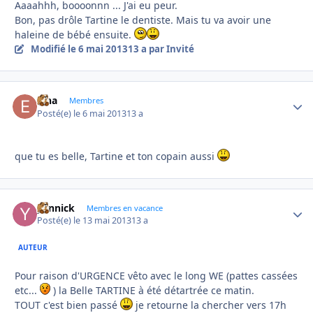
Aaaahhh, boooonnn ... J'ai eu peur.
Bon, pas drôle Tartine le dentiste. Mais tu va avoir une
haleine de bébé ensuite.
Modifié
le 6 mai 2013
13 a
par Invité
elha
Autho
Membres
Posté(e)
le 6 mai 2013
13 a
que tu es belle, Tartine et ton copain aussi
yannick
Autho
Membres en vacance
Posté(e)
le 13 mai 2013
13 a
AUTEUR
Pour raison d'URGENCE vêto avec le long WE (pattes cassées
etc...
) la Belle TARTINE à été détartrée ce matin.
TOUT c'est bien passé
je retourne la chercher vers 17h