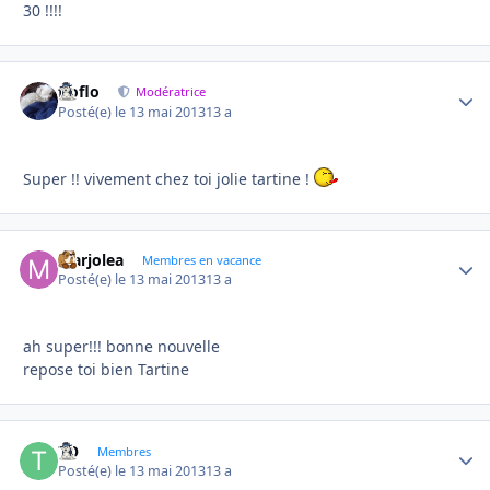
30 !!!!
floflo
Autho
Modératrice
Posté(e)
le 13 mai 2013
13 a
Super !! vivement chez toi jolie tartine !
Marjolea
Autho
Membres en vacance
Posté(e)
le 13 mai 2013
13 a
ah super!!! bonne nouvelle
repose toi bien Tartine
TO
Autho
Membres
Posté(e)
le 13 mai 2013
13 a