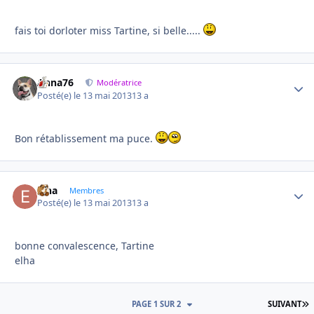
fais toi dorloter miss Tartine, si belle.....
Anna76
Autho
Modératrice
Posté(e)
le 13 mai 2013
13 a
Bon rétablissement ma puce.
elha
Autho
Membres
Posté(e)
le 13 mai 2013
13 a
bonne convalescence, Tartine
elha
D
PAGE 1 SUR 2
SUIVANT