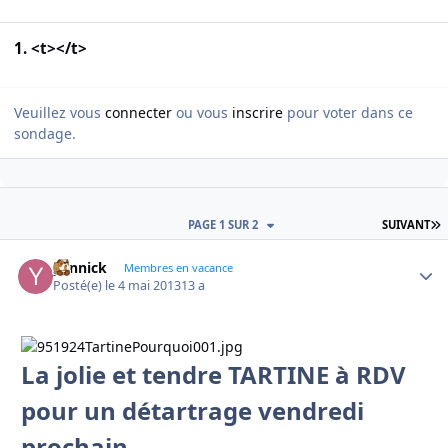
1. <t></t>
Veuillez vous
connecter
ou vous
inscrire
pour voter dans ce
sondage.
D
PAGE 1 SUR 2
SUIVANT
yannick
Autho
Membres en vacance
Posté(e)
le 4 mai 2013
13 a
La jolie et tendre TARTINE à RDV
pour un détartrage vendredi
prochain.