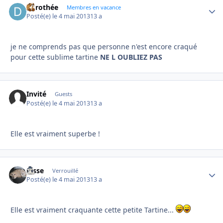
dorothée
Autho
Membres en vacance
Posté(e)
le 4 mai 2013
13 a
je ne comprends pas que personne n'est encore craqué
pour cette sublime tartine
NE L OUBLIEZ PAS
Invité
Guests
Posté(e)
le 4 mai 2013
13 a
Elle est vraiment superbe !
josse
Autho
Verrouillé
Posté(e)
le 4 mai 2013
13 a
Elle est vraiment craquante cette petite Tartine...