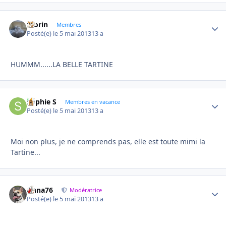
morin
Autho
Membres
Posté(e)
le 5 mai 2013
13 a
HUMMM......LA BELLE TARTINE
Sophie S
Autho
Membres en vacance
Posté(e)
le 5 mai 2013
13 a
Moi non plus, je ne comprends pas, elle est toute mimi la
Tartine...
Anna76
Autho
Modératrice
Posté(e)
le 5 mai 2013
13 a