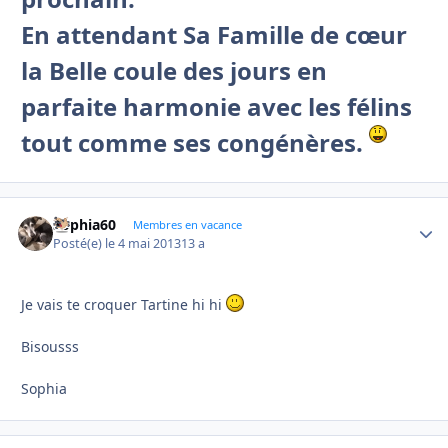
En attendant Sa Famille de cœur
la Belle coule des jours en
parfaite harmonie avec les félins
tout comme ses congénères.
Sophia60
Autho
Membres en vacance
Posté(e)
le 4 mai 2013
13 a
Je vais te croquer Tartine hi hi
Bisousss
Sophia