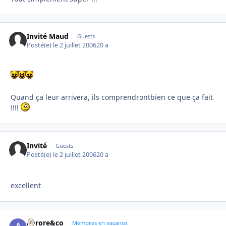
Invité Maud
Guests
Posté(e)
le 2 juillet 2006
20 a
Quand ça leur arrivera, ils comprendrontbien ce que ça fait
!!!!
Invité
Guests
Posté(e)
le 2 juillet 2006
20 a
excellent
aurore&co
Autho
Membres en vacance