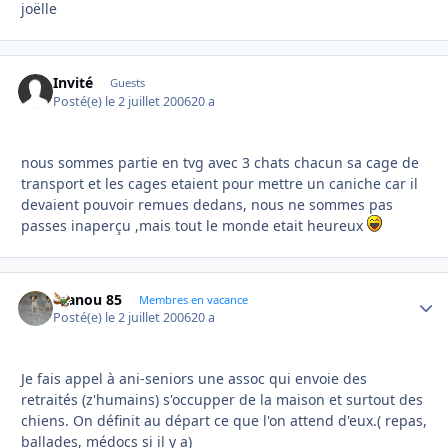
joëlle
Invité
Guests
Posté(e)
le 2 juillet 2006
20 a
nous sommes partie en tvg avec 3 chats chacun sa cage de
transport et les cages etaient pour mettre un caniche car il
devaient pouvoir remues dedans, nous ne sommes pas
passes inaperçu ,mais tout le monde etait heureux
manou 85
Autho
Membres en vacance
Posté(e)
le 2 juillet 2006
20 a
Je fais appel à ani-seniors une assoc qui envoie des
retraités (z'humains) s'occupper de la maison et surtout des
chiens. On définit au départ ce que l'on attend d'eux.( repas,
ballades, médocs si il y a)