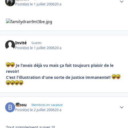
Posté(e)
le 1 juillet 2006
20 a
Invité
Guests
Posté(e)
le 1 juillet 2006
20 a
Je l'avais déjà vu mais ça fait toujours plaisir de le
revoir!
C'est l'illustration d'une sorte de justice immanente!!
bibou
Autho
Membres en vacance
Posté(e)
le 2 juillet 2006
20 a
Tout simplement super !!!