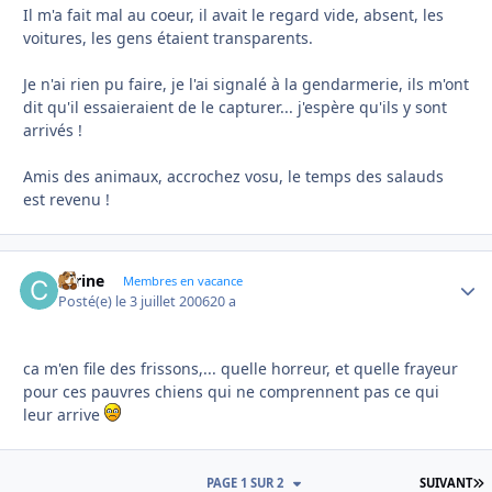
Il m'a fait mal au coeur, il avait le regard vide, absent, les
voitures, les gens étaient transparents.
Je n'ai rien pu faire, je l'ai signalé à la gendarmerie, ils m'ont
dit qu'il essaieraient de le capturer... j'espère qu'ils y sont
arrivés !
Amis des animaux, accrochez vosu, le temps des salauds
est revenu !
carine
Autho
Membres en vacance
Posté(e)
le 3 juillet 2006
20 a
ca m'en file des frissons,... quelle horreur, et quelle frayeur
pour ces pauvres chiens qui ne comprennent pas ce qui
leur arrive
D
PAGE 1 SUR 2
SUIVANT