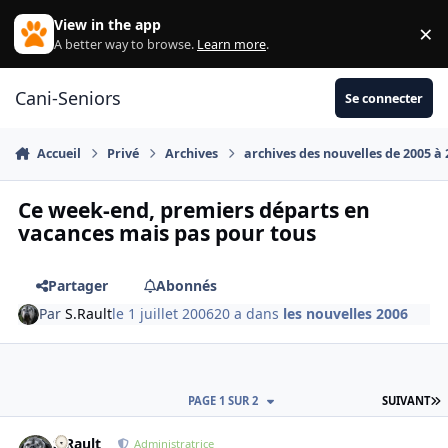
Aller au contenu
View in the app
×
Di
A better way to browse.
Learn more
.
Cani-Seniors
Se connecter
Accueil
Privé
Archives
archives des nouvelles de 2005 à
Ce week-end, premiers départs en
vacances mais pas pour tous
Partager
Abonnés
Par
S.Rault
le 1 juillet 2006
20 a
dans
les nouvelles 2006
D
PAGE 1 SUR 2
SUIVANT
S.Rault
Autho
Administratrice