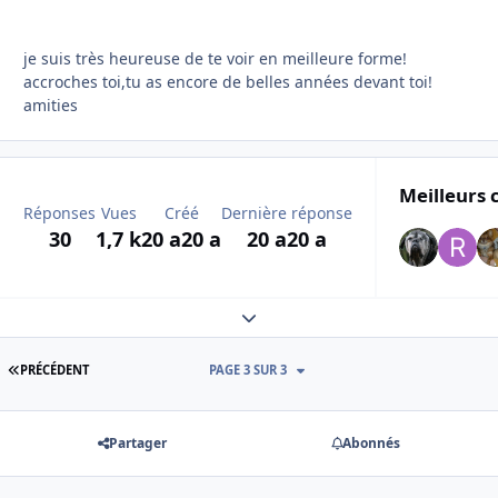
je suis très heureuse de te voir en meilleure forme!
accroches toi,tu as encore de belles années devant toi!
amities
Meilleurs 
Réponses
Vues
Créé
Dernière réponse
30
1,7 k
20 a
20 a
20 a
20 a
Expand topic overview
PREMIÈRE PAGE
PRÉCÉDENT
PAGE 3 SUR 3
Partager
Abonnés