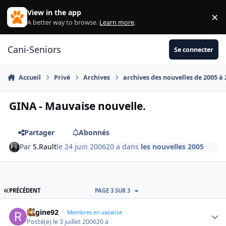
Aller au contenu
View in the app
×
Di
A better way to browse.
Learn more
.
Cani-Seniors
Se connecter
Accueil
Privé
Archives
archives des nouvelles de 2005 à
GINA - Mauvaise nouvelle.
Partager
Abonnés
Par
S.Rault
le 24 juin 2006
20 a
dans
les nouvelles 2005
PREMIÈRE PAGE
PRÉCÉDENT
PAGE 3 SUR 3
Regine92
Autho
Membres en vacance
Posté(e)
le 3 juillet 2006
20 a