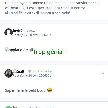
C'est incroyable comme un animal peut se transformer si il
est heureux, il est super craquant ce petit Bobby!
Modifié
le 20 avril 2006
20 a
par Invité
Invité
Guests
Posté(e)
le 20 avril 2006
20 a
Trop génial !
S.Rault
Autho
Administratrice
Posté(e)
le 20 avril 2006
20 a
Super mimi le petit bout !