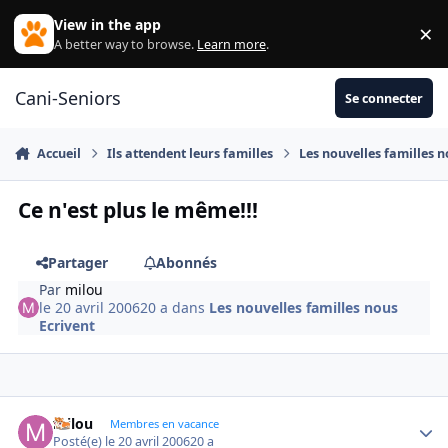
Aller au contenu
View in the app
×
Di
A better way to browse.
Learn more
.
Cani-Seniors
Se connecter
Accueil
Ils attendent leurs familles
Les nouvelles familles n
Ce n'est plus le même!!!
Partager
Abonnés
Par
milou
le 20 avril 2006
20 a
dans
Les nouvelles familles nous
Ecrivent
milou
Autho
Membres en vacance
Posté(e)
le 20 avril 2006
20 a