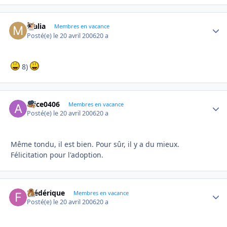
Malia
Autho
Membres en vacance
Posté(e)
le 20 avril 2006
20 a
8)
Alice0406
Autho
Membres en vacance
Posté(e)
le 20 avril 2006
20 a
Même tondu, il est bien. Pour sûr, il y a du mieux.
Félicitation pour l'adoption.
Frédérique
Autho
Membres en vacance
Posté(e)
le 20 avril 2006
20 a