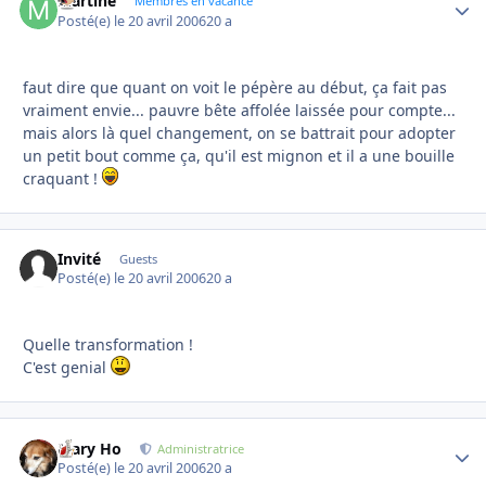
Martine
Autho
Membres en vacance
Posté(e)
le 20 avril 2006
20 a
faut dire que quant on voit le pépère au début, ça fait pas
vraiment envie... pauvre bête affolée laissée pour compte...
mais alors là quel changement, on se battrait pour adopter
un petit bout comme ça, qu'il est mignon et il a une bouille
craquant !
Invité
Guests
Posté(e)
le 20 avril 2006
20 a
Quelle transformation !
C'est genial
Mary Ho
Autho
Administratrice
Posté(e)
le 20 avril 2006
20 a