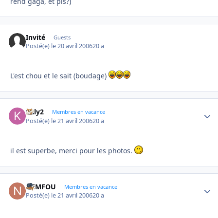
rend gaga, et pis?)
Invité
Guests
Posté(e)
le 20 avril 2006
20 a
L'est chou et le sait (boudage)
kaly2
Autho
Membres en vacance
Posté(e)
le 21 avril 2006
20 a
il est superbe, merci pour les photos.
NEMFOU
Autho
Membres en vacance
Posté(e)
le 21 avril 2006
20 a