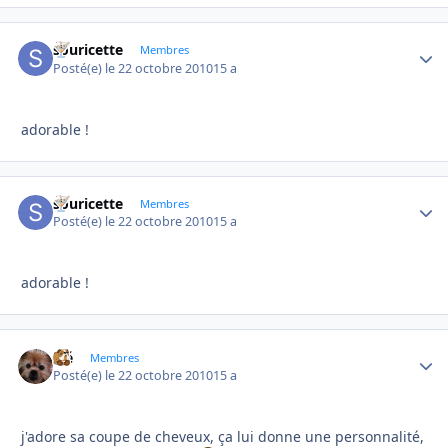
souricette
Autho
Membres
Posté(e)
le 22 octobre 2010
15 a
adorable !
souricette
Autho
Membres
Posté(e)
le 22 octobre 2010
15 a
adorable !
élé
Autho
Membres
Posté(e)
le 22 octobre 2010
15 a
j'adore sa coupe de cheveux, ça lui donne une personnalité,