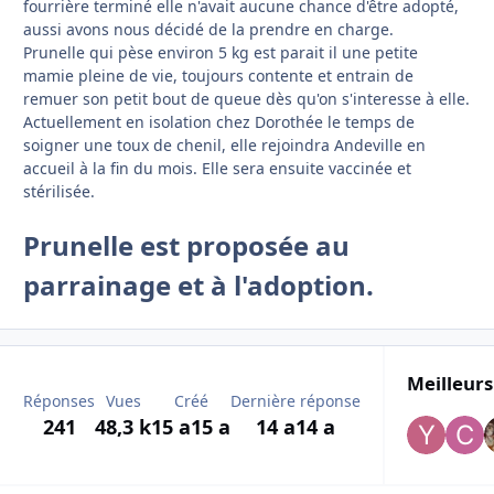
fourrière terminé elle n'avait aucune chance d'être adopté,
aussi avons nous décidé de la prendre en charge.
Prunelle qui pèse environ 5 kg est parait il une petite
mamie pleine de vie, toujours contente et entrain de
remuer son petit bout de queue dès qu'on s'interesse à elle.
Actuellement en isolation chez Dorothée le temps de
soigner une toux de chenil, elle rejoindra Andeville en
accueil à la fin du mois. Elle sera ensuite vaccinée et
stérilisée.
Prunelle est proposée au
parrainage et à l'adoption.
Meilleurs
Réponses
Vues
Créé
Dernière réponse
241
48,3 k
15 a
15 a
14 a
14 a