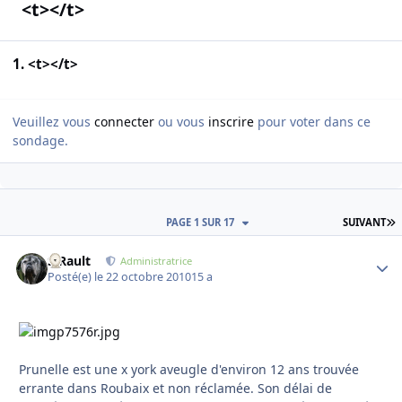
<t></t>
1. <t></t>
Veuillez vous
connecter
ou vous
inscrire
pour voter dans ce
sondage.
D
PAGE 1 SUR 17
SUIVANT
S.Rault
Autho
Administratrice
Posté(e)
le 22 octobre 2010
15 a
Prunelle est une x york aveugle d'environ 12 ans trouvée
errante dans Roubaix et non réclamée. Son délai de