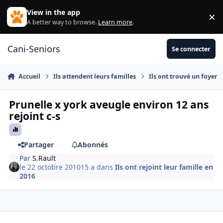
Aller au contenu
View in the app
×
Di
A better way to browse.
Learn more
.
Cani-Seniors
Se connecter
Accueil
Ils attendent leurs familles
Ils ont trouvé un foyer
Prunelle x york aveugle environ 12 ans
rejoint c-s
Partager
Abonnés
Par
S.Rault
le 22 octobre 2010
15 a
dans
Ils ont rejoint leur famille en
2016