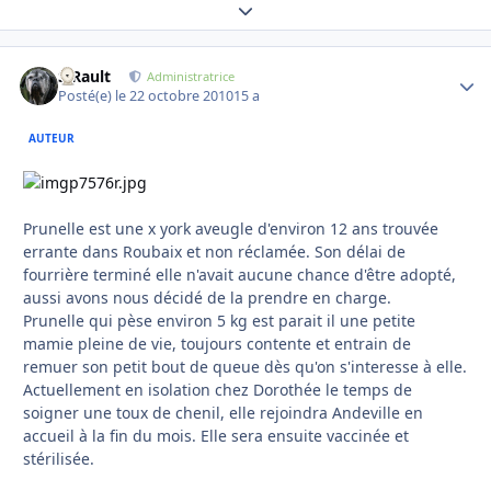
Expand topic overview
S.Rault
Autho
Administratrice
Posté(e)
le 22 octobre 2010
15 a
AUTEUR
Prunelle est une x york aveugle d'environ 12 ans trouvée
errante dans Roubaix et non réclamée. Son délai de
fourrière terminé elle n'avait aucune chance d'être adopté,
aussi avons nous décidé de la prendre en charge.
Prunelle qui pèse environ 5 kg est parait il une petite
mamie pleine de vie, toujours contente et entrain de
remuer son petit bout de queue dès qu'on s'interesse à elle.
Actuellement en isolation chez Dorothée le temps de
soigner une toux de chenil, elle rejoindra Andeville en
accueil à la fin du mois. Elle sera ensuite vaccinée et
stérilisée.