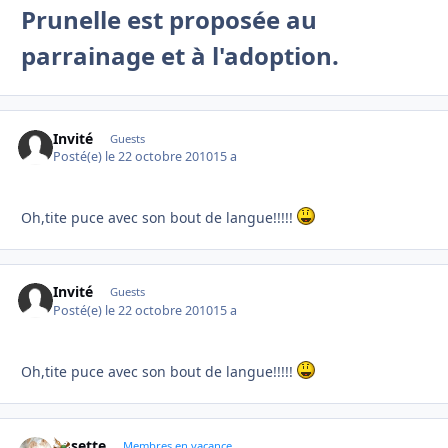
Prunelle est proposée au
parrainage et à l'adoption.
Invité
Guests
Posté(e)
le 22 octobre 2010
15 a
Oh,tite puce avec son bout de langue!!!!!
Invité
Guests
Posté(e)
le 22 octobre 2010
15 a
Oh,tite puce avec son bout de langue!!!!!
Rosette
Autho
Membres en vacance