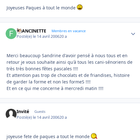
Joyeuses Paques à tout le monde
FRANCINETTE
Autho
Membres en vacance
Posté(e)
le 14 avril 2006
20 a
Merci beaucoup Sandrine d'avoir pensé à nous tous et en
retour je vous souhaite ainsi qu'à tous les cani-sénoriens de
très très bonnes fêtes pascales !!!!
Et attention pas trop de chocolats et de friandises, histoire
de garder la forme et non les formeS !!!!
Et en ce qui me concerne à mercredi matin !!!!
Invité
Guests
Posté(e)
le 14 avril 2006
20 a
joyeuse fete de paques a tout le monde