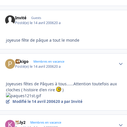
Invité
Guests
Posté(e)
le 14 avril 2006
20 a
joyeuse fête de pâque a tout le monde
pekigo
Autho
Membres en vacance
Posté(e)
le 14 avril 2006
20 a
Joyeuses fêtes de Pâques à tous......Attention toutefois aux
cloches ( histoire d'en rire
)
Modifié
le 14 avril 2006
20 a
par Invité
kaly2
Autho
Membres en vacance