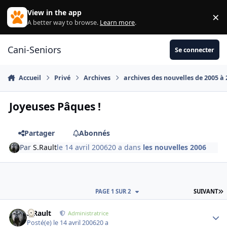
Aller au contenu
View in the app
×
Di
A better way to browse.
Learn more
.
Cani-Seniors
Se connecter
Accueil
Privé
Archives
archives des nouvelles de 2005 à
Joyeuses Pâques !
Partager
Abonnés
Par
S.Rault
le 14 avril 2006
20 a
dans
les nouvelles 2006
D
PAGE 1 SUR 2
SUIVANT
S.Rault
Autho
Administratrice
Posté(e)
le 14 avril 2006
20 a