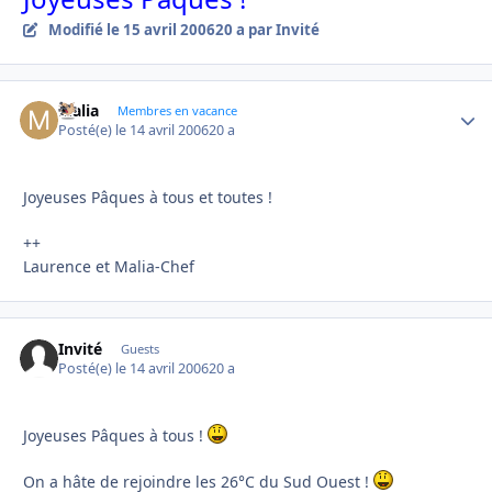
Modifié
le 15 avril 2006
20 a
par Invité
Malia
Autho
Membres en vacance
Posté(e)
le 14 avril 2006
20 a
Joyeuses Pâques à tous et toutes !
++
Laurence et Malia-Chef
Invité
Guests
Posté(e)
le 14 avril 2006
20 a
Joyeuses Pâques à tous !
On a hâte de rejoindre les 26°C du Sud Ouest !