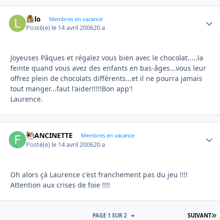
Lolo
Autho
Membres en vacance
Posté(e)
le 14 avril 2006
20 a
Joyeuses Pâques et régalez vous bien avec le chocolat.....la
feinte quand vous avez des enfants en bas-âges...vous leur
offrez plein de chocolats différents...et il ne pourra jamais
tout manger...faut l'aider!!!!!Bon app'!
Laurence.
FRANCINETTE
Autho
Membres en vacance
Posté(e)
le 14 avril 2006
20 a
Oh alors çà Laurence c'est franchement pas du jeu !!!!
Attention aux crises de foie !!!!
D
PAGE 1 SUR 2
SUIVANT