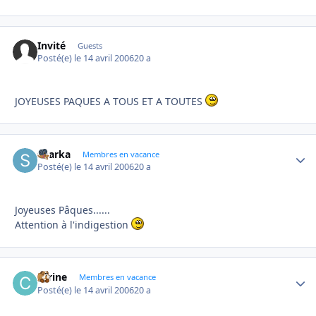
Invité
Guests
Posté(e)
le 14 avril 2006
20 a
JOYEUSES PAQUES A TOUS ET A TOUTES
sharka
Autho
Membres en vacance
Posté(e)
le 14 avril 2006
20 a
Joyeuses Pâques......
Attention à l'indigestion
carine
Autho
Membres en vacance
Posté(e)
le 14 avril 2006
20 a