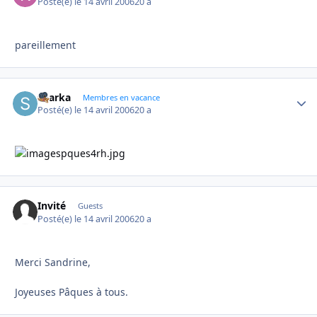
Posté(e)
le 14 avril 2006
20 a
pareillement
sharka
Autho
Membres en vacance
Posté(e)
le 14 avril 2006
20 a
Invité
Guests
Posté(e)
le 14 avril 2006
20 a
Merci Sandrine,
Joyeuses Pâques à tous.