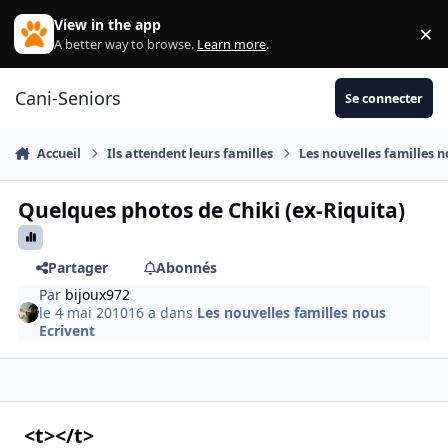
Aller au contenu
View in the app
×
Di
A better way to browse.
Learn more
.
Cani-Seniors
Se connecter
Accueil
Ils attendent leurs familles
Les nouvelles familles n
Quelques photos de Chiki (ex-Riquita)
Partager
Abonnés
Par
bijoux972
le 4 mai 2010
16 a
dans
Les nouvelles familles nous
Ecrivent
<t></t>