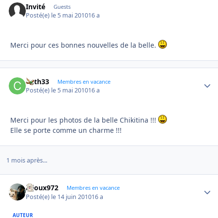
Invité
Guests
Posté(e)
le 5 mai 2010
16 a
Merci pour ces bonnes nouvelles de la belle.
Cath33
Autho
Membres en vacance
Posté(e)
le 5 mai 2010
16 a
Merci pour les photos de la belle Chikitina !!!
Elle se porte comme un charme !!!
1 mois après...
bijoux972
Autho
Membres en vacance
Posté(e)
le 14 juin 2010
16 a
AUTEUR