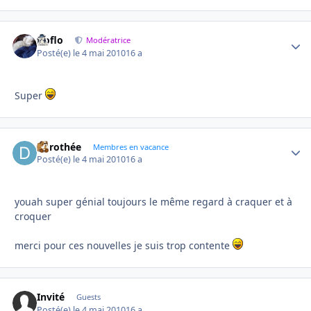
floflo
Autho
Modératrice
Posté(e)
le 4 mai 2010
16 a
Super
dorothée
Autho
Membres en vacance
Posté(e)
le 4 mai 2010
16 a
youah super génial toujours le même regard à craquer et à
croquer
merci pour ces nouvelles je suis trop contente
Invité
Guests
Posté(e)
le 4 mai 2010
16 a