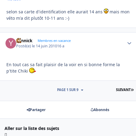
selon sa carte d'identification elle aurait 14 ans
mais mon
véto m'a dit plutôt 10-11 ans :-)
yannick
Autho
Membres en vacance
Posté(e)
le 14 juin 2010
16 a
En tout cas sa fait plaisir de la voir en si bonne forme la
p'tite Chiki
D
PAGE 1 SUR 9
SUIVANT
Partager
Abonnés
Aller sur la liste des sujets