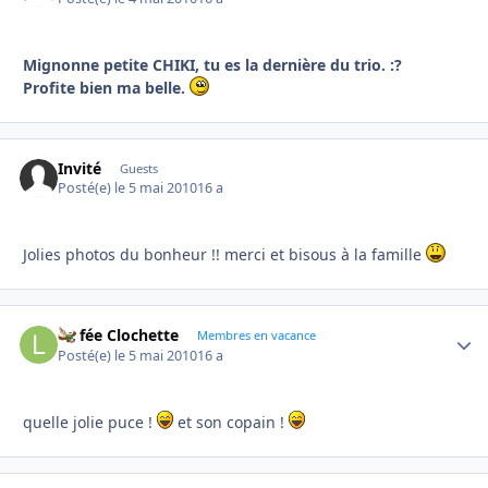
Mignonne petite CHIKI, tu es la dernière du trio. :?
Profite bien ma belle.
Invité
Guests
Posté(e)
le 5 mai 2010
16 a
Jolies photos du bonheur !! merci et bisous à la famille
La fée Clochette
Autho
Membres en vacance
Posté(e)
le 5 mai 2010
16 a
quelle jolie puce !
et son copain !