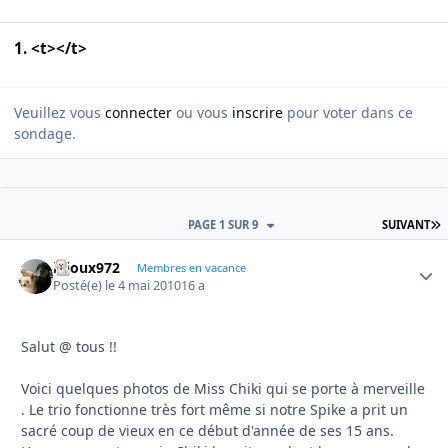
1. <t></t>
Veuillez vous
connecter
ou vous
inscrire
pour voter dans ce
sondage.
D
PAGE 1 SUR 9
SUIVANT
bijoux972
Autho
Membres en vacance
Posté(e)
le 4 mai 2010
16 a
Salut @ tous !!
Voici quelques photos de Miss Chiki qui se porte à merveille
. Le trio fonctionne très fort même si notre Spike a prit un
sacré coup de vieux en ce début d'année de ses 15 ans.