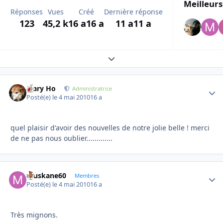
Meilleurs
Réponses
Vues
Créé
Dernière réponse
123
45,2 k
16 a
16 a
11 a
11 a
Expand topic overview
Mary Ho
Autho
Administratrice
Posté(e)
le 4 mai 2010
16 a
quel plaisir d'avoir des nouvelles de notre jolie belle ! merci
de ne pas nous oublier.............
muskane60
Autho
Membres
Posté(e)
le 4 mai 2010
16 a
Très mignons.