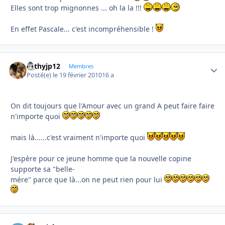
Elles sont trop mignonnes ... oh la la !!!
En effet Pascale... c'est incompréhensible !
cathyjp12
Autho
Membres
Posté(e)
le 19 février 2010
16 a
On dit toujours que l'Amour avec un grand A peut faire faire
n'importe quoi
mais là......c'est vraiment n'importe quoi
J'espère pour ce jeune homme que la nouvelle copine
supporte sa "belle-
mére" parce que là...on ne peut rien pour lui