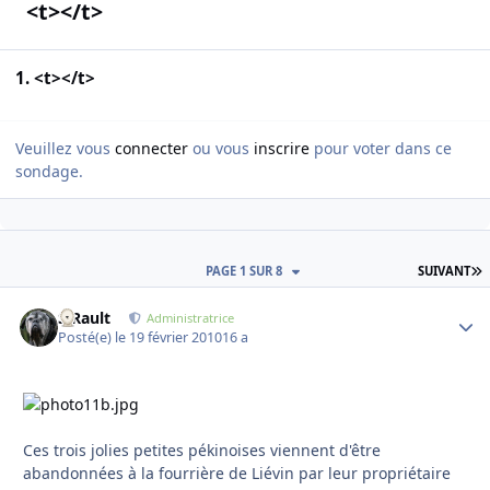
<t></t>
1. <t></t>
Veuillez vous
connecter
ou vous
inscrire
pour voter dans ce
sondage.
D
PAGE 1 SUR 8
SUIVANT
S.Rault
Autho
Administratrice
Posté(e)
le 19 février 2010
16 a
Ces trois jolies petites pékinoises viennent d'être
abandonnées à la fourrière de Liévin par leur propriétaire