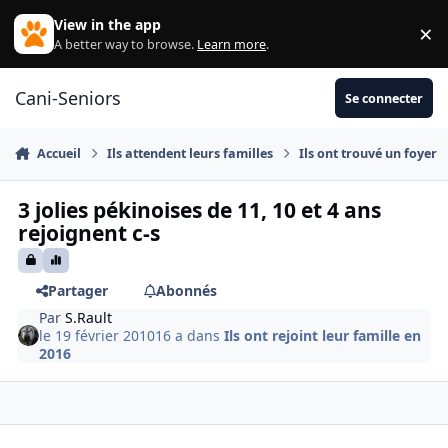
Aller au contenu
View in the app
×
Di
A better way to browse.
Learn more
.
Cani-Seniors
Se connecter
Accueil
Ils attendent leurs familles
Ils ont trouvé un foyer
3 jolies pékinoises de 11, 10 et 4 ans
rejoignent c-s
Partager
Abonnés
Par
S.Rault
le 19 février 2010
16 a
dans
Ils ont rejoint leur famille en
2016