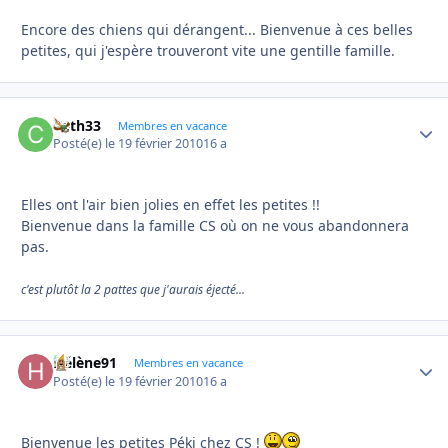
Encore des chiens qui dérangent... Bienvenue à ces belles
petites, qui j'espère trouveront vite une gentille famille.
Cath33
Autho
Membres en vacance
Posté(e)
le 19 février 2010
16 a
Elles ont l'air bien jolies en effet les petites !!
Bienvenue dans la famille CS où on ne vous abandonnera
pas.
c'est plutôt la 2 pattes que j'aurais éjecté...
Hélène91
Autho
Membres en vacance
Posté(e)
le 19 février 2010
16 a
Bienvenue les petites Péki chez CS !