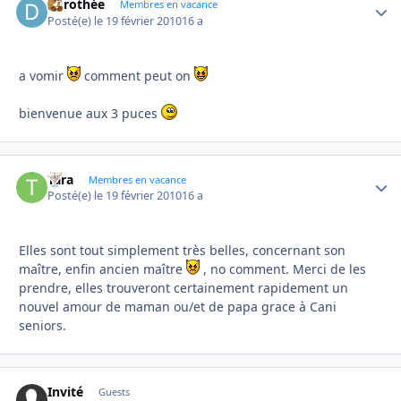
dorothée
Autho
Membres en vacance
Posté(e)
le 19 février 2010
16 a
a vomir
comment peut on
bienvenue aux 3 puces
Tara
Autho
Membres en vacance
Posté(e)
le 19 février 2010
16 a
Elles sont tout simplement très belles, concernant son
maître, enfin ancien maître
, no comment. Merci de les
prendre, elles trouveront certainement rapidement un
nouvel amour de maman ou/et de papa grace à Cani
seniors.
Invité
Guests