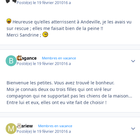
Posté(e)
le 19 février 2010
16 a
Heureuse qu'elles atterrissent à Andeville, je les avais vu
sur rescue ; elles me faisait bien de la peine !!
Merci Sandrine ;
Bragance
Autho
Membres en vacance
Posté(e)
le 19 février 2010
16 a
Bienvenue les petites. Vous avez trouvé le bonheur.
Moi je connais deux ou trois filles qui ont viré leur
compagnon qui ne supportait pas les chiens de la maison...
Entre lui et eux, elles ont eu vite fait de choisir !
mariew
Autho
Membres en vacance
Posté(e)
le 19 février 2010
16 a