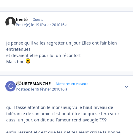
Invité
Guests
Posté(e)
le 19 février 2010
16 a
Je pense qu'il va les regretter un jour Elles ont l'air bien
entretenues
et devaient être pour lui un réconfort
Mais bon
COURTEMANCHE
Autho
Membres en vacance
Posté(e)
le 19 février 2010
16 a
qu'il fasse attention le monsieur, vu le haut niveau de
tolérance de son amie c'est peut-être lui qui se fera virer
aussi un jour, on dit que l'amour rend aveugle ????
enfin l'essentiel c'est que les petites aient croisé la bonne