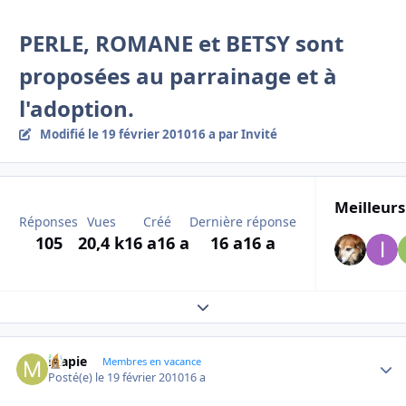
PERLE, ROMANE et BETSY sont
proposées au parrainage et à
l'adoption.
Modifié
le 19 février 2010
16 a
par Invité
Meilleurs
Réponses
Vues
Créé
Dernière réponse
105
20,4 k
16 a
16 a
16 a
16 a
Expand topic overview
mapie
Autho
Membres en vacance
Posté(e)
le 19 février 2010
16 a