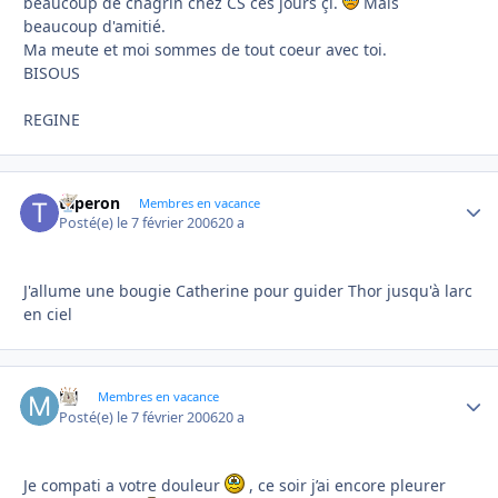
beaucoup de chagrin chez CS ces jours çi.
Mais
beaucoup d'amitié.
Ma meute et moi sommes de tout coeur avec toi.
BISOUS
REGINE
taperon
Autho
Membres en vacance
Posté(e)
le 7 février 2006
20 a
J'allume une bougie Catherine pour guider Thor jusqu'à larc
en ciel
MJ
Autho
Membres en vacance
Posté(e)
le 7 février 2006
20 a
Je compati a votre douleur
, ce soir j’ai encore pleurer