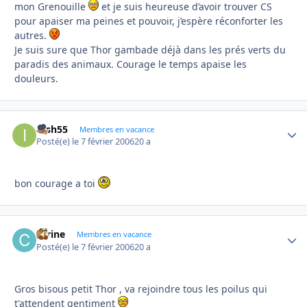
mon Grenouille
et je suis heureuse d’avoir trouver CS
pour apaiser ma peines et pouvoir, j’espère réconforter les
autres.
Je suis sure que Thor gambade déjà dans les prés verts du
paradis des animaux. Courage le temps apaise les
douleurs.
irish55
Autho
Membres en vacance
Posté(e)
le 7 février 2006
20 a
bon courage a toi
carine
Autho
Membres en vacance
Posté(e)
le 7 février 2006
20 a
Gros bisous petit Thor , va rejoindre tous les poilus qui
t'attendent gentiment