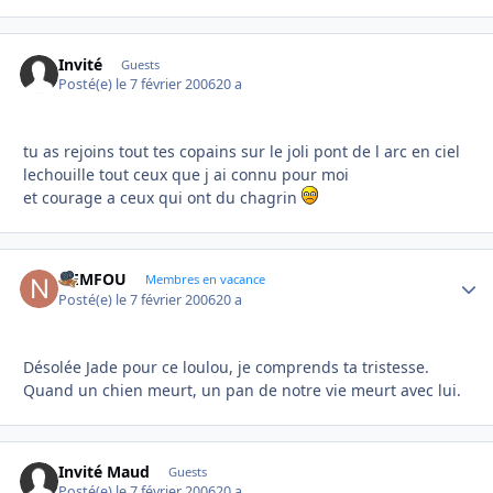
Invité
Guests
Posté(e)
le 7 février 2006
20 a
tu as rejoins tout tes copains sur le joli pont de l arc en ciel
lechouille tout ceux que j ai connu pour moi
et courage a ceux qui ont du chagrin
NEMFOU
Autho
Membres en vacance
Posté(e)
le 7 février 2006
20 a
Désolée Jade pour ce loulou, je comprends ta tristesse.
Quand un chien meurt, un pan de notre vie meurt avec lui.
Invité Maud
Guests
Posté(e)
le 7 février 2006
20 a