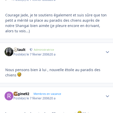
Courage Jade, je te soutiens également et suis sûre que ton
petit a mérité sa place au paradis des chiens auprès de
notre Shangai bien aimée (je pleure encore en écrivant,
alors tu vois...)
S.Rault
Autho
Administratrice
Posté(e)
le 7 février 2006
20 a
Nous pensons bien à lui , nouvelle étoile au paradis des
chiens
Regine92
Autho
Membres en vacance
Posté(e)
le 7 février 2006
20 a