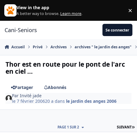
Aller au contenu
View in the app
×
Di
A better way to browse.
Learn more
.
Cani-Seniors
Se connecter
Accueil
Privé
Archives
archives " le jardin des anges"
Thor est en route pour le pont de l'arc
en ciel ...
Partager
Abonnés
Par
Invité jade
le 7 février 2006
20 a
dans
le jardin des anges 2006
D
PAGE 1 SUR 2
SUIVANT