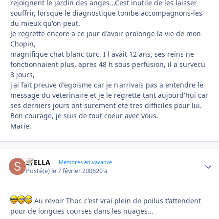
rejoignent le jardin des anges...Cest inutile de les laisser
souffrir, lorsque le diagnostique tombe accompagnons-les
du mieux qu'on peut.
Je regrette encore a ce jour d'avoir prolonge la vie de mon
Chopin,
magnifique chat blanc turc. I l avait 12 ans, ses reins ne
fonctionnaient plus, apres 48 h sous perfusion, il a survecu
8 jours,
j'ai fait preuve d'egoisme car je n'arrivais pas a entendre le
message du veterinaire et je le regrette tant aujourd'hui car
ses derniers jours ont surement ete tres difficiles pour lui.
Bon courage, je suis de tout coeur avec vous.
Marie.
STELLA
Autho
Membres en vacance
Posté(e)
le 7 février 2006
20 a
Au revoir Thor, c'est vrai plein de poilus t'attendent
pour de longues courses dans les nuages...