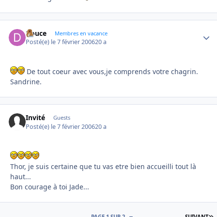
Douce
Autho
Membres en vacance
Posté(e)
le 7 février 2006
20 a
De tout coeur avec vous,je comprends votre chagrin.
Sandrine.
Invité
Guests
Posté(e)
le 7 février 2006
20 a
Thor, je suis certaine que tu vas etre bien accueilli tout là
haut...
Bon courage à toi Jade...
D
PAGE 1 SUR 2
SUIVANT