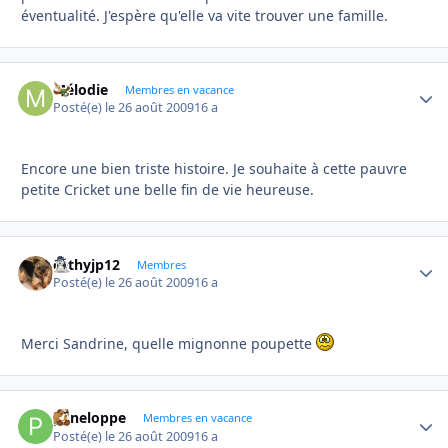
éventualité. J'espère qu'elle va vite trouver une famille.
Mélodie
Autho
Membres en vacance
Posté(e)
le 26 août 2009
16 a
Encore une bien triste histoire. Je souhaite à cette pauvre
petite Cricket une belle fin de vie heureuse.
cathyjp12
Autho
Membres
Posté(e)
le 26 août 2009
16 a
Merci Sandrine, quelle mignonne poupette
peneloppe
Autho
Membres en vacance
Posté(e)
le 26 août 2009
16 a