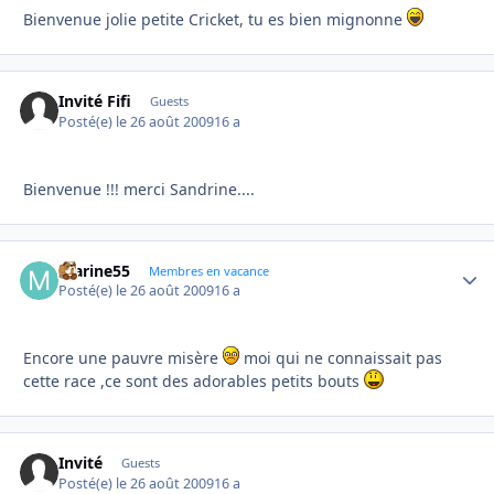
Bienvenue jolie petite Cricket, tu es bien mignonne
Invité Fifi
Guests
Posté(e)
le 26 août 2009
16 a
Bienvenue !!! merci Sandrine....
marine55
Autho
Membres en vacance
Posté(e)
le 26 août 2009
16 a
Encore une pauvre misère
moi qui ne connaissait pas
cette race ,ce sont des adorables petits bouts
Invité
Guests
Posté(e)
le 26 août 2009
16 a