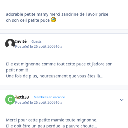
adorable petite mamy merci sandrine de l avoir prise
oh son oeil petite puce
Invité
Guests
Posté(e)
le 26 août 2009
16 a
Elle est mignonne comme tout cette puce et j'adore son
petit nom!!!
Une fois de plus, heureusement que vous êtes là...
Cath33
Autho
Membres en vacance
Posté(e)
le 26 août 2009
16 a
Merci pour cette petite mamie toute mignonne.
Elle doit être un peu perdue la pauvre choute...