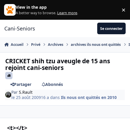
Aller au contenu
View in the app
×
Di
A better way to browse.
Learn more
.
Cani-Seniors
Se connecter
Accueil
Privé
Archives
archives ils nous ont quittés
CRICKET shih tzu aveugle de 15 ans
rejoint cani-seniors
Partager
Abonnés
Par
S.Rault
le 25 août 2009
16 a
dans
Ils nous ont quittés en 2010
<t></t>