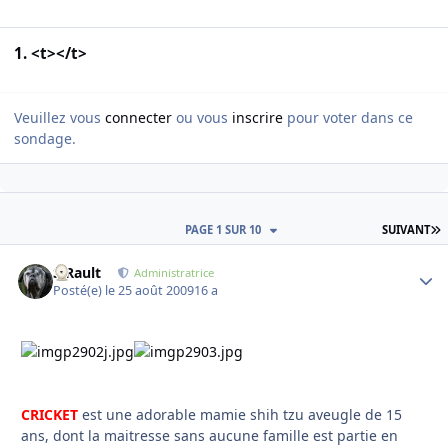
1. <t></t>
Veuillez vous
connecter
ou vous
inscrire
pour voter dans ce
sondage.
D
PAGE 1 SUR 10
SUIVANT
S.Rault
Autho
Administratrice
Posté(e)
le 25 août 2009
16 a
CRICKET
est une adorable mamie shih tzu aveugle de 15
ans, dont la maitresse sans aucune famille est partie en