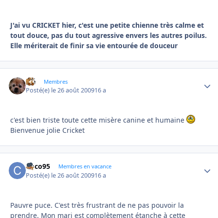
J'ai vu CRICKET hier, c'est une petite chienne très calme et
tout douce, pas du tout agressive envers les autres poilus.
Elle mériterait de finir sa vie entourée de douceur
élé
Autho
Membres
Posté(e)
le 26 août 2009
16 a
c'est bien triste toute cette misère canine et humaine
Bienvenue jolie Cricket
Coco95
Autho
Membres en vacance
Posté(e)
le 26 août 2009
16 a
Pauvre puce. C'est très frustrant de ne pas pouvoir la
prendre. Mon mari est complètement étanche à cette