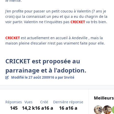
le mérite.
J'en profite pour passer un petit coucou à Valentin (7 ans je
crois) qui la connaissait un peu et qui a eu du chagrin de la
voir partir. Valentin ne t'inquiètes pas
CRICKET
va très bien.
CRICKET
est actuellement en accueil à Andeville , mais la
maison pleine d'escalier n'est pas vraiment faite pour elle.
CRICKET est proposée au
parrainage et à l'adoption.
Modifié
le 27 août 2009
16 a
par Invité
Meilleurs
Réponses
Vues
Créé
Dernière réponse
145
14,2 k
16 a
16 a
16 a
16 a