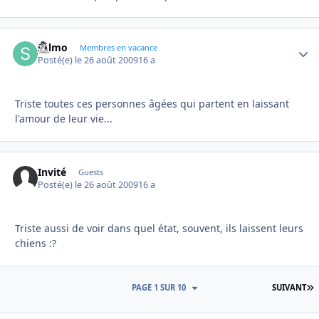
sylmo
Autho
Membres en vacance
Posté(e)
le 26 août 2009
16 a
Triste toutes ces personnes âgées qui partent en laissant
l'amour de leur vie...
Invité
Guests
Posté(e)
le 26 août 2009
16 a
Triste aussi de voir dans quel état, souvent, ils laissent leurs
chiens :?
D
PAGE 1 SUR 10
SUIVANT