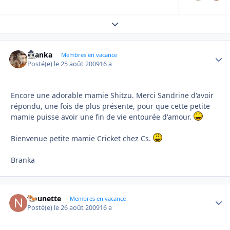
Expand topic overview
branka
Autho
Membres en vacance
Posté(e)
le 25 août 2009
16 a
Encore une adorable mamie Shitzu. Merci Sandrine d'avoir
répondu, une fois de plus présente, pour que cette petite
mamie puisse avoir une fin de vie entourée d'amour.
Bienvenue petite mamie Cricket chez Cs.
Branka
Nounette
Autho
Membres en vacance
Posté(e)
le 26 août 2009
16 a