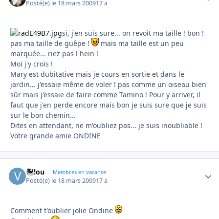
Posté(e)
le 18 mars 2009
17 a
si, j'en suis sure... on revoit ma taille ! bon !
pas ma taille de guêpe !
mais ma taille est un peu
marquée... riez pas ! hein !
Moi j'y crois !
Mary est dubitative mais je cours en sortie et dans le
jardin... j'essaie même de voler ! pas comme un oiseau bien
sûr mais j'essaie de faire comme Tamino ! Pour y arriver, il
faut que j'en perde encore mais bon je suis sure que je suis
sur le bon chemin...
Dites en attendant, ne m'oubliez pas... je suis inoubliable !
Votre grande amie ONDINE
valou
Autho
Membres en vacance
Posté(e)
le 18 mars 2009
17 a
Comment t'oublier jolie Ondine