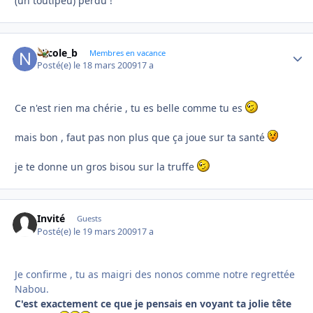
(un toutipeu) perdu !
Nicole_b
Autho
Membres en vacance
Posté(e)
le 18 mars 2009
17 a
Ce n'est rien ma chérie , tu es belle comme tu es
mais bon , faut pas non plus que ça joue sur ta santé
je te donne un gros bisou sur la truffe
Invité
Guests
Posté(e)
le 19 mars 2009
17 a
Je confirme , tu as maigri des nonos comme notre regrettée
Nabou.
C'est exactement ce que je pensais en voyant ta jolie tête