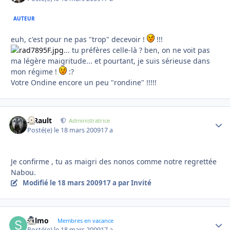
AUTEUR
euh, c'est pour ne pas "trop" decevoir !
!!!
... tu préfères celle-là ? ben, on ne voit pas
ma légère maigritude... et pourtant, je suis sérieuse dans
mon régime !
:?
Votre Ondine encore un peu "rondine" !!!!!
S.Rault
Autho
Administratrice
Posté(e)
le 18 mars 2009
17 a
Je confirme , tu as maigri des nonos comme notre regrettée
Nabou.
Modifié
le 18 mars 2009
17 a
par Invité
sylmo
Autho
Membres en vacance
Posté(e)
le 18 mars 2009
17 a