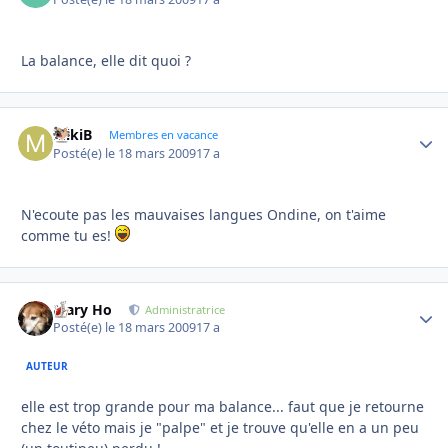
La balance, elle dit quoi ?
MikiB
Autho
Membres en vacance
Posté(e)
le 18 mars 2009
17 a
N'ecoute pas les mauvaises langues Ondine, on t'aime
comme tu es!
Mary Ho
Autho
Administratrice
Posté(e)
le 18 mars 2009
17 a
AUTEUR
elle est trop grande pour ma balance... faut que je retourne
chez le véto mais je "palpe" et je trouve qu'elle en a un peu