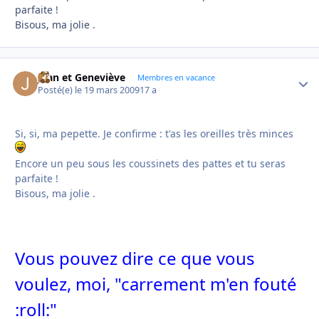
parfaite !
Bisous, ma jolie .
Jean et Geneviève
Autho
Membres en vacance
Posté(e)
le 19 mars 2009
17 a
Si, si, ma pepette. Je confirme : t'as les oreilles très minces
Encore un peu sous les coussinets des pattes et tu seras
parfaite !
Bisous, ma jolie .
Vous pouvez dire ce que vous
voulez, moi, "carrement m'en fouté
:roll:"