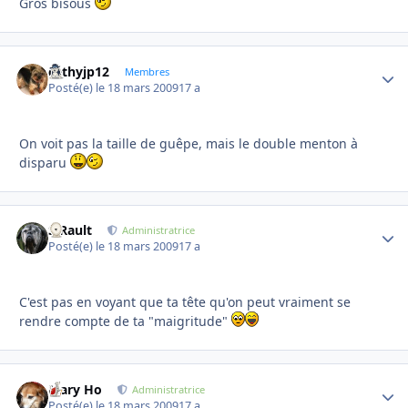
Gros bisous
cathyjp12
Autho
Membres
Posté(e)
le 18 mars 2009
17 a
On voit pas la taille de guêpe, mais le double menton à
disparu
S.Rault
Autho
Administratrice
Posté(e)
le 18 mars 2009
17 a
C'est pas en voyant que ta tête qu'on peut vraiment se
rendre compte de ta "maigritude"
Mary Ho
Autho
Administratrice
Posté(e)
le 18 mars 2009
17 a