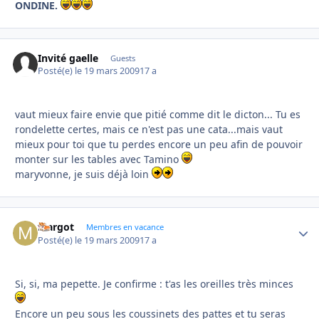
ONDINE.
Invité gaelle
Guests
Posté(e)
le 19 mars 2009
17 a
vaut mieux faire envie que pitié comme dit le dicton... Tu es
rondelette certes, mais ce n'est pas une cata...mais vaut
mieux pour toi que tu perdes encore un peu afin de pouvoir
monter sur les tables avec Tamino
maryvonne, je suis déjà loin
Margot
Autho
Membres en vacance
Posté(e)
le 19 mars 2009
17 a
Si, si, ma pepette. Je confirme : t'as les oreilles très minces
Encore un peu sous les coussinets des pattes et tu seras