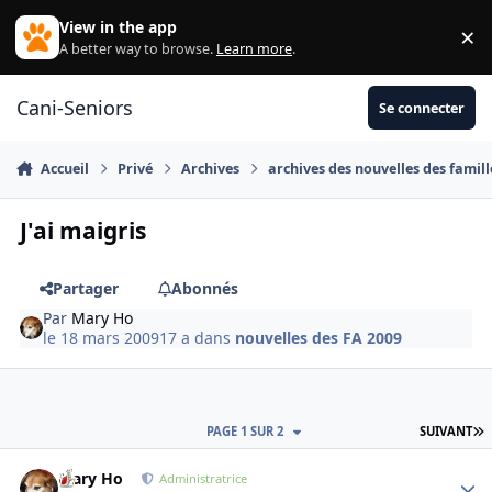
Aller au contenu
View in the app
×
Di
A better way to browse.
Learn more
.
Cani-Seniors
Se connecter
Accueil
Privé
Archives
archives des nouvelles des famill
J'ai maigris
Partager
Abonnés
Par
Mary Ho
le 18 mars 2009
17 a
dans
nouvelles des FA 2009
D
PAGE 1 SUR 2
SUIVANT
Mary Ho
Autho
Administratrice