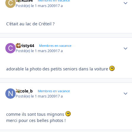
CHRIS94
Autho
Membres en vacance
Posté(e)
le 1 mars 2009
17 a
C'était au lac de Créteil ?
christy44
Autho
Membres en vacance
Posté(e)
le 1 mars 2009
17 a
adorable la photo des petits seniors dans la voiture
Nicole_b
Autho
Membres en vacance
Posté(e)
le 1 mars 2009
17 a
comme ils sont tous mignons
merci pour ces belles photos !