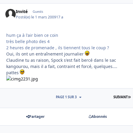
Invité
Guests
Posté(e)
le 1 mars 2009
17 a
hum ça à l'air bien ce coin
très belle photo des 4
2 heures de promenade , ils tiennent tous le coup ?
Oui, ils ont un entraînement journalier
Claudine tu as raison, Spock s'est fait bercé dans le sac
kangourou, mais il a fait, contraint et forcé, quelques....
pattes
D
PAGE 1 SUR 3
SUIVANT
Partager
Abonnés