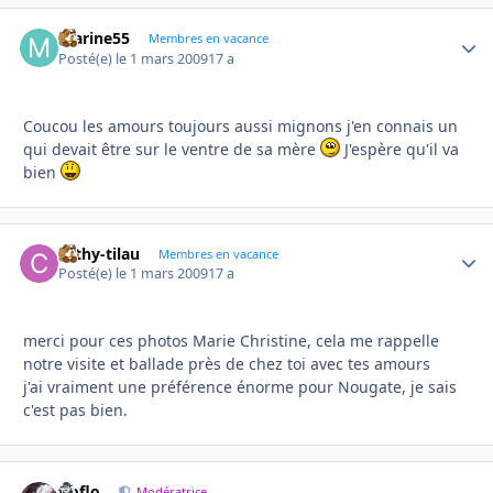
marine55
Autho
Membres en vacance
Posté(e)
le 1 mars 2009
17 a
Coucou les amours toujours aussi mignons j'en connais un
qui devait être sur le ventre de sa mère
J'espère qu'il va
bien
cathy-tilau
Autho
Membres en vacance
Posté(e)
le 1 mars 2009
17 a
merci pour ces photos Marie Christine, cela me rappelle
notre visite et ballade près de chez toi avec tes amours
j'ai vraiment une préférence énorme pour Nougate, je sais
c'est pas bien.
floflo
Autho
Modératrice