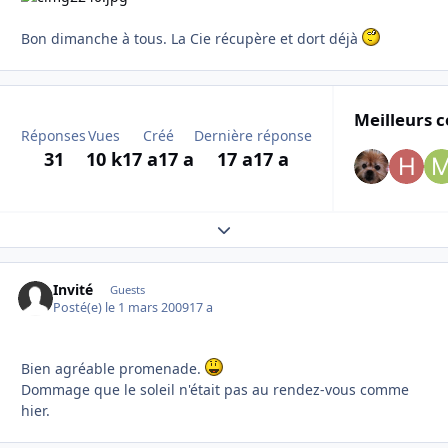
Bon dimanche à tous. La Cie récupère et dort déjà
Meilleurs c
Réponses
Vues
Créé
Dernière réponse
31
10 k
17 a
17 a
17 a
17 a
Expand topic overview
Invité
Guests
Posté(e)
le 1 mars 2009
17 a
Bien agréable promenade.
Dommage que le soleil n'était pas au rendez-vous comme
hier.