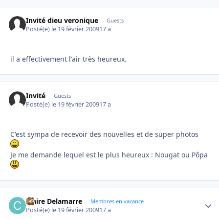
Invité dieu veronique
Guests
Posté(e)
le 19 février 2009
17 a
il a effectivement l'air très heureux.
Invité
Guests
Posté(e)
le 19 février 2009
17 a
C'est sympa de recevoir des nouvelles et de super photos
Je me demande lequel est le plus heureux : Nougat ou Pôpa
Claire Delamarre
Autho
Membres en vacance
Posté(e)
le 19 février 2009
17 a