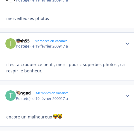
Posté(e)
le 19 février 2009
17 a
merveilleuses photos
irish55
Autho
Membres en vacance
Posté(e)
le 19 février 2009
17 a
il est a croquer ce petit , merci pour c superbes photos , ca
respir le bonheur.
timgad
Autho
Membres en vacance
Posté(e)
le 19 février 2009
17 a
encore un malheureux