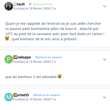
S.Rault
Autho
Administratrice
Posté(e)
le 19 février 2009
17 a
Quant je me rappelle de l'endroit où je suis allée chercher
ce pauvre petit bonhomme plein de bourre , attaché par -
10°C au pied de la caravane avec pour tout dodo un carton !
, quel bonheur de te voir ainsi à présent.
peneloppe
Autho
Membres en vacance
Posté(e)
le 19 février 2009
17 a
que du bonheur il est adorable
marine55
Autho
Membres en vacance
Posté(e)
le 19 février 2009
17 a