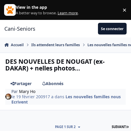
Aller au contenu
View in the app
×
Di
A better way to browse.
Learn more
.
Cani-Seniors
Se connecter
Accueil
Ils attendent leurs familles
Les nouvelles familles n
DES NOUVELLES DE NOUGAT (ex-
DAKAR) + nelles photos...
Partager
Abonnés
Par
Mary Ho
le 19 février 2009
17 a
dans
Les nouvelles familles nous
Ecrivent
D
PAGE 1 SUR 2
SUIVANT