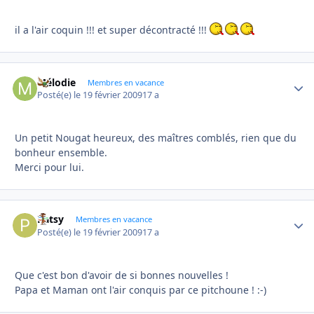
il a l'air coquin !!! et super décontracté !!!
Mélodie
Autho
Membres en vacance
Posté(e)
le 19 février 2009
17 a
Un petit Nougat heureux, des maîtres comblés, rien que du
bonheur ensemble.
Merci pour lui.
Patsy
Autho
Membres en vacance
Posté(e)
le 19 février 2009
17 a
Que c'est bon d'avoir de si bonnes nouvelles !
Papa et Maman ont l'air conquis par ce pitchoune ! :-)