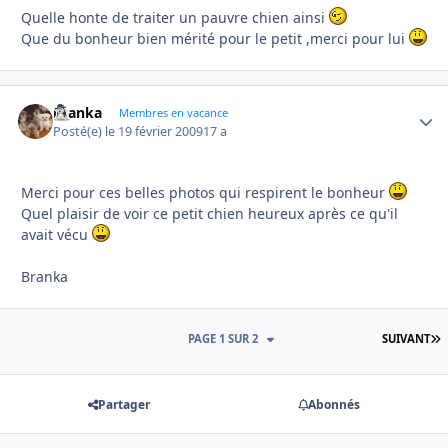
Quelle honte de traiter un pauvre chien ainsi
Que du bonheur bien mérité pour le petit ,merci pour lui
branka
Autho
Membres en vacance
Posté(e)
le 19 février 2009
17 a
Merci pour ces belles photos qui respirent le bonheur
Quel plaisir de voir ce petit chien heureux après ce qu'il
avait vécu
Branka
D
PAGE 1 SUR 2
SUIVANT
Partager
Abonnés