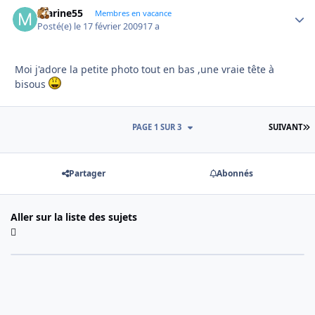
marine55
Autho
Membres en vacance
Posté(e)
le 17 février 2009
17 a
Moi j'adore la petite photo tout en bas ,une vraie tête à
bisous
D
PAGE 1 SUR 3
SUIVANT
Partager
Abonnés
Aller sur la liste des sujets