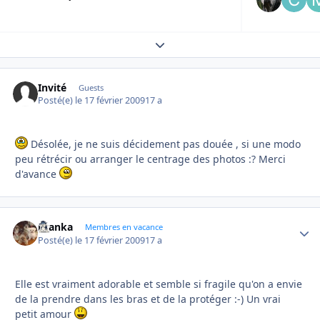
Expand topic overview
Invité
Guests
Posté(e)
le 17 février 2009
17 a
Désolée, je ne suis décidement pas douée , si une modo
peu rétrécir ou arranger le centrage des photos :? Merci
d'avance
branka
Autho
Membres en vacance
Posté(e)
le 17 février 2009
17 a
Elle est vraiment adorable et semble si fragile qu'on a envie
de la prendre dans les bras et de la protéger :-) Un vrai
petit amour