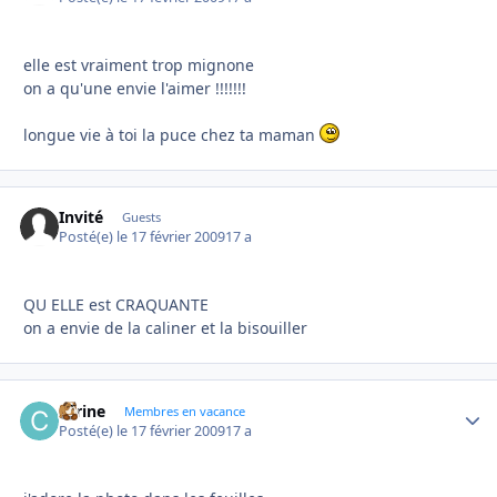
elle est vraiment trop mignone
on a qu'une envie l'aimer !!!!!!!
longue vie à toi la puce chez ta maman
Invité
Guests
Posté(e)
le 17 février 2009
17 a
QU ELLE est CRAQUANTE
on a envie de la caliner et la bisouiller
carine
Autho
Membres en vacance
Posté(e)
le 17 février 2009
17 a