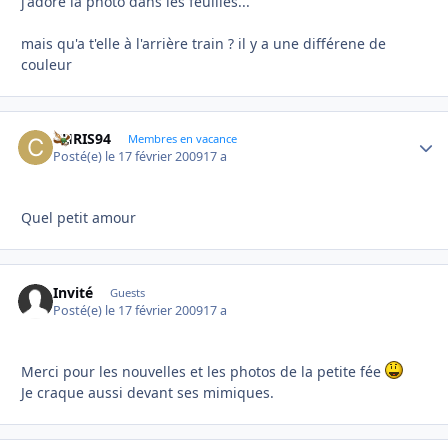
j'adore la photo dans les feuilles...
mais qu'a t'elle à l'arrière train ? il y a une différene de
couleur
CHRIS94
Autho
Membres en vacance
Posté(e)
le 17 février 2009
17 a
Quel petit amour
Invité
Guests
Posté(e)
le 17 février 2009
17 a
Merci pour les nouvelles et les photos de la petite fée
Je craque aussi devant ses mimiques.