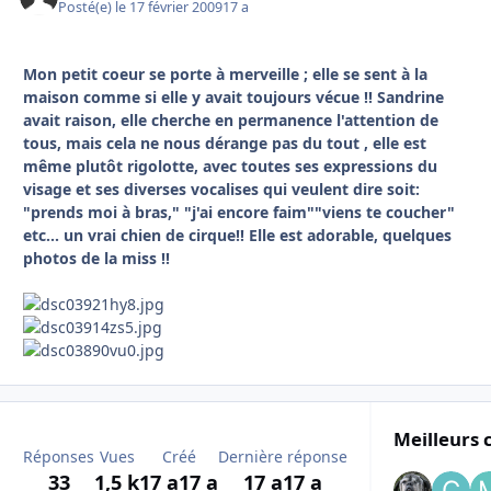
Posté(e)
le 17 février 2009
17 a
Mon petit coeur se porte à merveille ; elle se sent à la
maison comme si elle y avait toujours vécue !! Sandrine
avait raison, elle cherche en permanence l'attention de
tous, mais cela ne nous dérange pas du tout , elle est
même plutôt rigolotte, avec toutes ses expressions du
visage et ses diverses vocalises qui veulent dire soit:
"prends moi à bras," "j'ai encore faim""viens te coucher"
etc... un vrai chien de cirque!! Elle est adorable, quelques
photos de la miss !!
Meilleurs 
Réponses
Vues
Créé
Dernière réponse
33
1,5 k
17 a
17 a
17 a
17 a