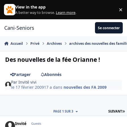
Aller au contenu
View in the app
×
Di
A better way to browse.
Learn more
.
Cani-Seniors
Se connecter
Accueil
Privé
Archives
archives des nouvelles des famill
Des nouvelles de la fée Orianne !
Partager
Abonnés
Par
Invité vivi
le 17 février 2009
17 a
dans
nouvelles des FA 2009
D
PAGE 1 SUR 3
SUIVANT
Invité
Guests