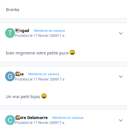
Branka
timgad
Autho
Membres en vacance
Posté(e)
le 17 février 2009
17 a
bien mignonne votre petite puce
gina
Autho
Membres en vacance
Posté(e)
le 17 février 2009
17 a
Un vrai petit bijou
Claire Delamarre
Autho
Membres en vacance
Posté(e)
le 17 février 2009
17 a