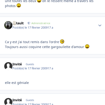
unit toutes les deux
on le ressent même à travers les
photos
S.Rault
Autho
Administratrice
Posté(e)
le 17 février 2009
17 a
Ca y est j'ai tout remis dans l'ordre
Toujours aussi coquine cette gargouilette d'amour
Invité
Guests
Posté(e)
le 17 février 2009
17 a
elle est géniale
Invité
Guests
Posté(e)
le 17 février 2009
17 a