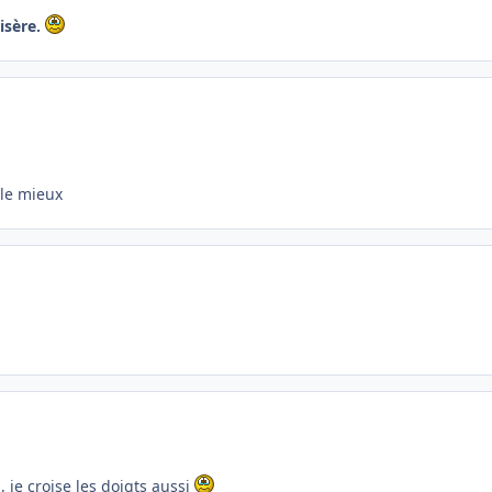
isère.
lle mieux
, je croise les doigts aussi