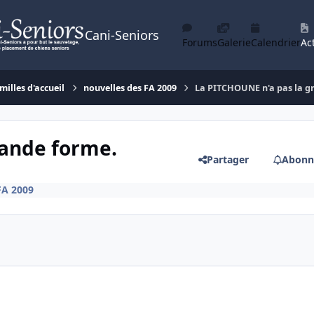
Cani-Seniors
Forums
Galerie
Calendrier
Act
milles d'accueil
nouvelles des FA 2009
La PITCHOUNE n'a pas la g
rande forme.
Partager
Abonn
FA 2009