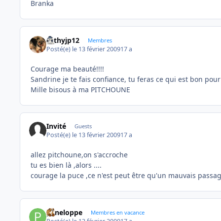
Branka
cathyjp12
Membres
Posté(e)
le 13 février 2009
17 a
Courage ma beauté!!!!
Sandrine je te fais confiance, tu feras ce qui est bon pour 
Mille bisous à ma PITCHOUNE
Invité
Guests
Posté(e)
le 13 février 2009
17 a
allez pitchoune,on s'accroche
tu es bien là ,alors ....
courage la puce ,ce n'est peut être qu'un mauvais passa
peneloppe
Membres en vacance