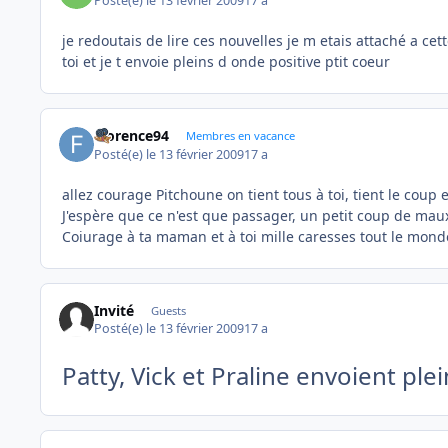
Posté(e)
le 13 février 2009
17 a
je redoutais de lire ces nouvelles je m etais attaché a ce
toi et je t envoie pleins d onde positive ptit coeur
Florence94
Membres en vacance
Posté(e)
le 13 février 2009
17 a
allez courage Pitchoune on tient tous à toi, tient le coup e
J'espère que ce n'est que passager, un petit coup de maux 
Coiurage à ta maman et à toi mille caresses tout le monde 
Invité
Guests
Posté(e)
le 13 février 2009
17 a
Patty, Vick et Praline envoient ple