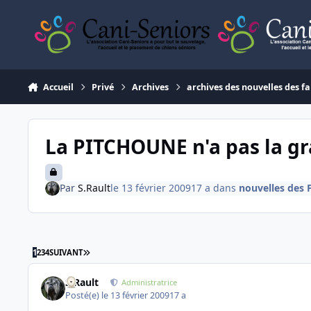
Aller au contenu
Accueil
Privé
Archives
archives des nouvelles des fa
La PITCHOUNE n'a pas la g
Par
S.Rault
le 13 février 2009
17 a
dans
nouvelles des 
DERNIÈRE PAGE
1
2
3
4
SUIVANT
S.Rault
Administratrice
Posté(e)
le 13 février 2009
17 a