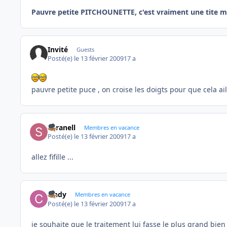
Pauvre petite PITCHOUNETTE, c'est vraiment une tite m
Invité
Guests
Posté(e)
le 13 février 2009
17 a
pauvre petite puce , on croise les doigts pour que cela ai
Saranell
Membres en vacance
Posté(e)
le 13 février 2009
17 a
allez fifille ...
cindy
Membres en vacance
Posté(e)
le 13 février 2009
17 a
je souhaite que le traitement lui fasse le plus grand bien 