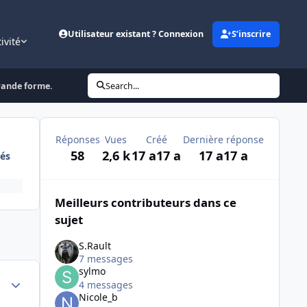
Utilisateur existant ? Connexion
S’inscrire
ivité
rande forme.
Search...
Réponses
Vues
Créé
Dernière réponse
58
2,6 k
17 a
17 a
17 a
17 a
és
Meilleurs contributeurs dans ce
sujet
S.Rault
7 messages
sylmo
Author stats
4 messages
Nicole_b