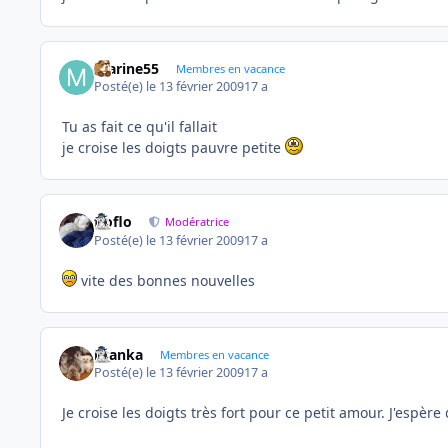
marine55
Membres en vacance
Posté(e)
le 13 février 2009
17 a
Tu as fait ce qu'il fallait
je croise les doigts pauvre petite
floflo
Modératrice
Posté(e)
le 13 février 2009
17 a
vite des bonnes nouvelles
branka
Membres en vacance
Posté(e)
le 13 février 2009
17 a
Je croise les doigts très fort pour ce petit amour. J'espè