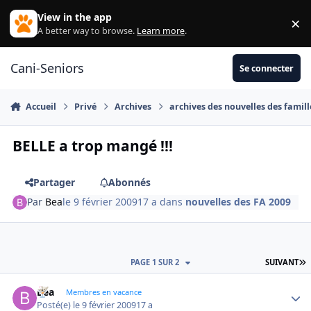
Aller au contenu
View in the app
×
Di
A better way to browse.
Learn more
.
Cani-Seniors
Se connecter
Accueil
Privé
Archives
archives des nouvelles des famill
BELLE a trop mangé !!!
Partager
Abonnés
Par
Bea
le 9 février 2009
17 a
dans
nouvelles des FA 2009
D
PAGE 1 SUR 2
SUIVANT
Bea
Autho
Membres en vacance
Posté(e)
le 9 février 2009
17 a