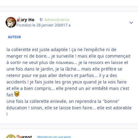
Mary Ho
Autho
Administratrice
Posté(e)
le 28 janvier 2009
17 a
AUTEUR
la collerette est juste adaptée ! ça ne l'empêche ni de
manger ni de boire... je surveille ! mais elle qui commençait
à sortir ne veut plus de nouveau... je la ressors en laisse et
une fois dans le jardin, je la lâche... mais elle préfère se
retenir pour ne pas aller dehors et parfois... il y a des
accidents ! je fais juste les gros yeux quand je la vois faire
et elle a bien compris... elle prend un air embêté mais c'est
fait
Une fois la collerette enlevée, on reprendra la "bonne"
éducation ! sinon, elle se laisse bien faire... elle est adorable
!
Margot
Autho
Membres en vacance