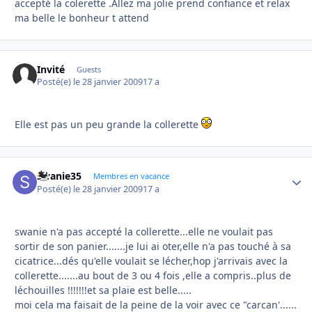
accepté la colerette .Allez ma jolie prend confiance et relax
ma belle le bonheur t attend
Invité
Guests
Posté(e)
le 28 janvier 2009
17 a
Elle est pas un peu grande la collerette
swanie35
Autho
Membres en vacance
Posté(e)
le 28 janvier 2009
17 a
swanie n'a pas accepté la collerette...elle ne voulait pas
sortir de son panier.......je lui ai oter,elle n'a pas touché à sa
cicatrice...dés qu'elle voulait se lécher,hop j'arrivais avec la
collerette.......au bout de 3 ou 4 fois ,elle a compris..plus de
léchouilles !!!!!!!et sa plaie est belle.....
moi cela ma faisait de la peine de la voir avec ce "carcan'......