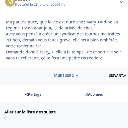
Posté(e)
le 28 janvier 2009
17 a
Ma pauvre puce, que la vie est dure chez Mary, Ondine au
régime, toi en abat-jour, Gilda privée de chat.......
Avez vous pensé à créer un syndicat des toutous maltraités
?Et hop, demain vous faites grève, elle sera bien embêtée,
votre tortionnaire;
Demande donc à Mary, si elle a le temps , de te sortir le soir
sans ta collerette, çà te fera une petite récréation;
D
PAGE 1 SUR 2
SUIVANT
Partager
Abonnés
Aller sur la liste des sujets