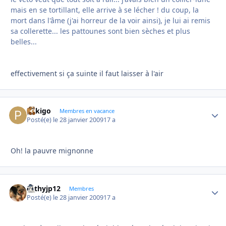
mais en se tortillant, elle arrive à se lécher ! du coup, la
mort dans l'âme (j'ai horreur de la voir ainsi), je lui ai remis
sa collerette... les pattounes sont bien sèches et plus
belles...
effectivement si ça suinte il faut laisser à l'air
pekigo
Autho
Membres en vacance
Posté(e)
le 28 janvier 2009
17 a
Oh! la pauvre mignonne
cathyjp12
Autho
Membres
Posté(e)
le 28 janvier 2009
17 a