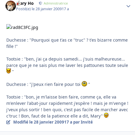
Mary Ho
Autho
Administratrice
Posté(e)
le 28 janvier 2009
17 a
Duchesse : "Pourquoi que t'as ce "truc" ? t'es bizarre comme
fille !"
Tootsie : "ben, j'ai ça depuis samedi... j'suis malheureuse...
parce que je ne sais plus me laver les pattounes toute seule
"
Duchesse : "j'peux rien faire pour toi
"
Tootsie : "bon, je m'laisse bien faire, comme ça, elle va
m'enlever l'abat-jour rapidement j'espère ! mais je m'venge !
j'veux plus sortir ! ben quoi, c'est pas facile de marcher avec
c'truc ! Bon, faut de la patience elle a dit, Mary"
Modifié
le 28 janvier 2009
17 a
par Invité