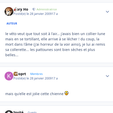
Mary Ho
Autho
Administratrice
Posté(e)
le 28 janvier 2009
17 a
AUTEUR
le véto veut que tout soit à l'air... j'avais bien un collier-lune
mais en se tortillant, elle arrive à se lécher ! du coup, la
mort dans l'âme (j'ai horreur de la voir ainsi), je lui ai remis
sa collerette... les pattounes sont bien sèches et plus
belles...
kizoprt
Autho
Membres
Posté(e)
le 28 janvier 2009
17 a
mais qu'elle est jolie cette chienne
Invité
Guests