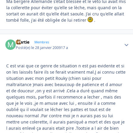
Ma bergère Allemande s'était blessée et le véto lui avait mis
la collerette pour éviter qu'elle se lèche, mais quand on la
sortait on aurait dit qu'elle était saoule. J'ai cru qu'elle allait
tombé folle, j'ai été obligée de lui retirer
.
martie
Autho
Membres
Posté(e)
le 28 janvier 2009
17 a
C est vrai que ce genre de situation n est pas evidente et si
on les laissés faire ils se ferait vraiment mal.J ai connu cette
situation avec mon petit Rouky (chien saisi pour
maltraitance )mais avec beaucoup de patience et d amour
et de douceur ,on y est arrivé .Cela a duré quand même
quelques mois, parfois il recommence a lecher , mais des
que je le vois ,je m amuse avec lui , ensuite il a comme
oublié qu il voulait se lécher les pattes et tout est de
nouveau normal .Par contre moi je n aurais pas su lui
mettre une colerette, il aurais paniqué a mort et des que je
l aurais enlevé ça aurais etait pire .Tootsie a l air de bien