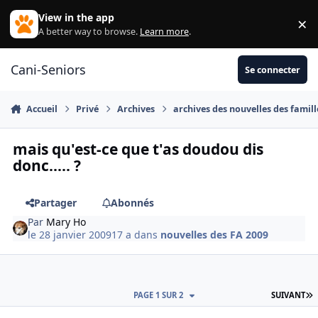
Aller au contenu
View in the app
×
Di
A better way to browse.
Learn more
.
Cani-Seniors
Se connecter
Accueil
Privé
Archives
archives des nouvelles des famill
mais qu'est-ce que t'as doudou dis
donc..... ?
Partager
Abonnés
Par
Mary Ho
le 28 janvier 2009
17 a
dans
nouvelles des FA 2009
D
PAGE 1 SUR 2
SUIVANT