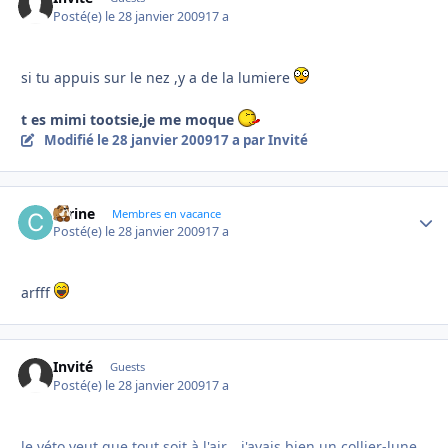
Posté(e)
le 28 janvier 2009
17 a
si tu appuis sur le nez ,y a de la lumiere
t es mimi tootsie,je me moque
Modifié
le 28 janvier 2009
17 a
par Invité
carine
Autho
Membres en vacance
Posté(e)
le 28 janvier 2009
17 a
arfff
Invité
Guests
Posté(e)
le 28 janvier 2009
17 a
le véto veut que tout soit à l'air... j'avais bien un collier-lune