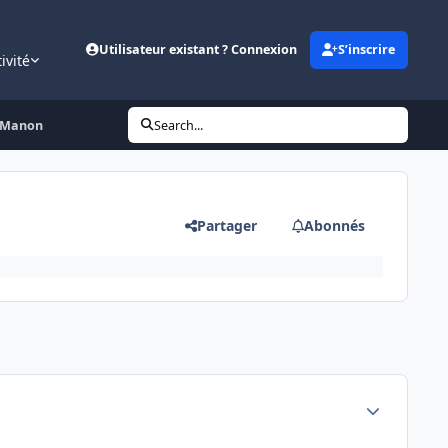
Utilisateur existant ? Connexion
S’inscrire
ivité
u Manon
Search...
Partager
Abonnés
Author stats