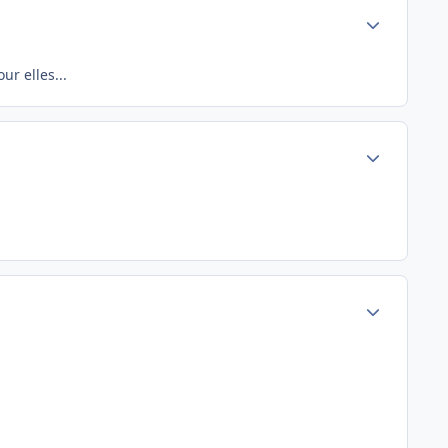
Author stats
ur elles...
Author stats
Author stats