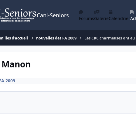
Cani-Seniors
Forums
Galerie
Calendrier
Act
milles d'accueil
nouvelles des FA 2009
Les CKC charmeuses ont e
u Manon
FA 2009