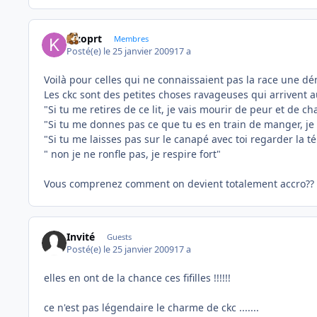
kizoprt
Membres
Posté(e)
le 25 janvier 2009
17 a
Voilà pour celles qui ne connaissaient pas la race une 
Les ckc sont des petites choses ravageuses qui arrivent a
"Si tu me retires de ce lit, je vais mourir de peur et de ch
"Si tu me donnes pas ce que tu es en train de manger, je
"Si tu me laisses pas sur le canapé avec toi regarder la tél
" non je ne ronfle pas, je respire fort"
Vous comprenez comment on devient totalement accro??
Invité
Guests
Posté(e)
le 25 janvier 2009
17 a
elles en ont de la chance ces fifilles !!!!!!
ce n'est pas légendaire le charme de ckc .......