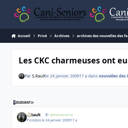
Aller au contenu
Accueil
Privé
Archives
archives des nouvelles des fa
Les CKC charmeuses ont e
Par
S.Rault
le 24 janvier 2009
17 a
dans
nouvelles des 
DERNIÈRE PAGE
1
2
SUIVANT
S.Rault
Administratrice
Posté(e)
le 24 janvier 2009
17 a