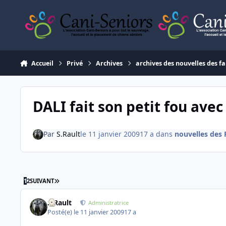
Aller au contenu
Accueil
Privé
Archives
archives des nouvelles des fa
DALI fait son petit fou avec
Par
S.Rault
le 11 janvier 2009
17 a
dans
nouvelles des 
DERNIÈRE PAGE
1
2
SUIVANT
S.Rault
Administratrice
Posté(e)
le 11 janvier 2009
17 a