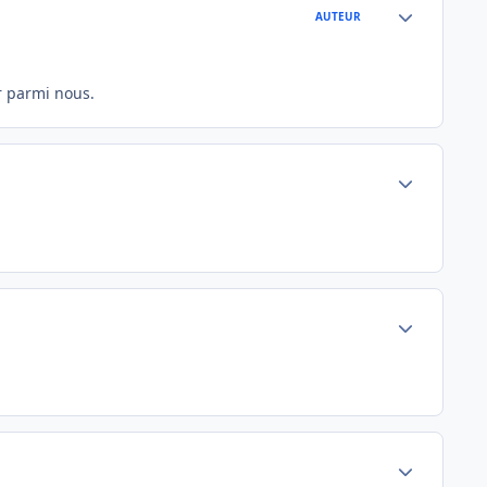
Author stats
AUTEUR
er parmi nous.
Author stats
Author stats
Author stats