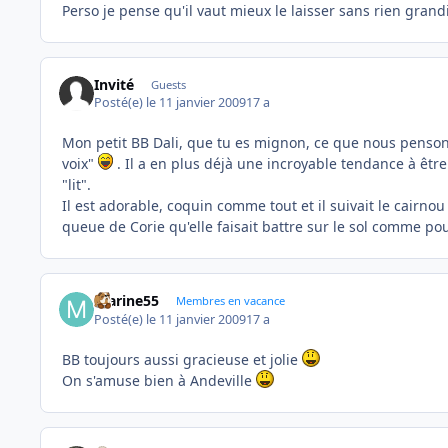
Perso je pense qu'il vaut mieux le laisser sans rien gran
Invité
Guests
Posté(e)
le 11 janvier 2009
17 a
Mon petit BB Dali, que tu es mignon, ce que nous pensons
voix"
. Il a en plus déjà une incroyable tendance à être 
"lit".
Il est adorable, coquin comme tout et il suivait le cairno
queue de Corie qu'elle faisait battre sur le sol comme po
marine55
Membres en vacance
Posté(e)
le 11 janvier 2009
17 a
BB toujours aussi gracieuse et jolie
On s'amuse bien à Andeville