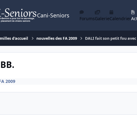
Cani-Seniors
Forums
Galerie
Calendrier
Act
milles d'accueil
nouvelles des FA 2009
DALI fait son petit fou avec
 BB.
FA 2009