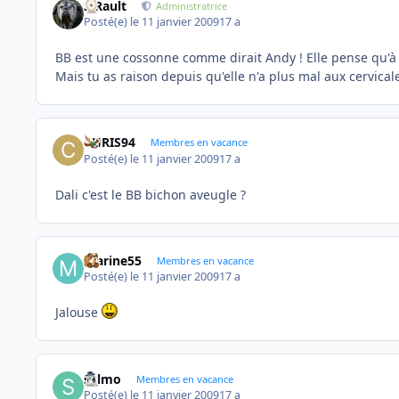
S.Rault
Administratrice
Posté(e)
le 11 janvier 2009
17 a
BB est une cossonne comme dirait Andy ! Elle pense qu'à 
Mais tu as raison depuis qu'elle n'a plus mal aux cervical
CHRIS94
Membres en vacance
Posté(e)
le 11 janvier 2009
17 a
Dali c'est le BB bichon aveugle ?
marine55
Membres en vacance
Posté(e)
le 11 janvier 2009
17 a
Jalouse
sylmo
Membres en vacance
Posté(e)
le 11 janvier 2009
17 a