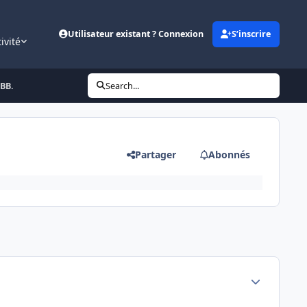
Utilisateur existant ? Connexion
S’inscrire
ivité
 BB.
Search...
Partager
Abonnés
Author stats