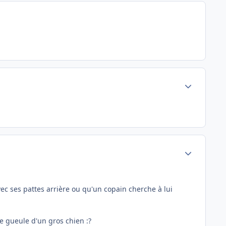
Author stats
Author stats
vec ses pattes arrière ou qu'un copain cherche à lui
le gueule d'un gros chien :?