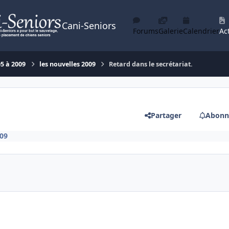
Cani-Seniors
Forums
Galerie
Calendrier
Act
05 à 2009
les nouvelles 2009
Retard dans le secrétariat.
Partager
Abonn
009