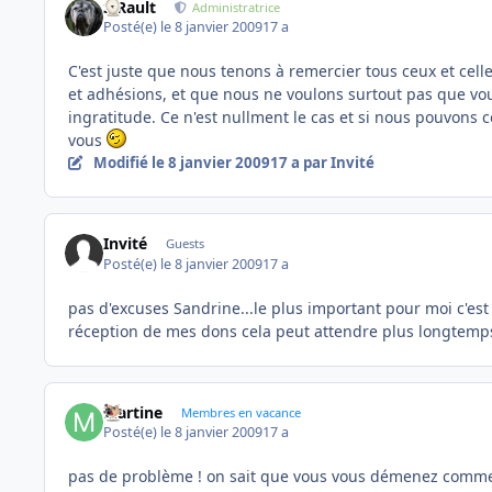
S.Rault
Administratrice
Posté(e)
le 8 janvier 2009
17 a
C'est juste que nous tenons à remercier tous ceux et cel
et adhésions, et que nous ne voulons surtout pas que vo
ingratitude. Ce n'est nullment le cas et si nous pouvons 
vous
Modifié
le 8 janvier 2009
17 a
par Invité
Invité
Guests
Posté(e)
le 8 janvier 2009
17 a
pas d'excuses Sandrine...le plus important pour moi c'est
réception de mes dons cela peut attendre plus longtemps
Martine
Membres en vacance
Posté(e)
le 8 janvier 2009
17 a
pas de problème ! on sait que vous vous démenez comme