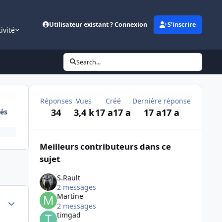
Utilisateur existant ? Connexion
S’inscrire
ivité
Search...
Réponses
Vues
Créé
Dernière réponse
34
3,4 k
17 a
17 a
17 a
17 a
és
Meilleurs contributeurs dans ce
sujet
S.Rault
2 messages
Martine
Author stats
2 messages
timgad