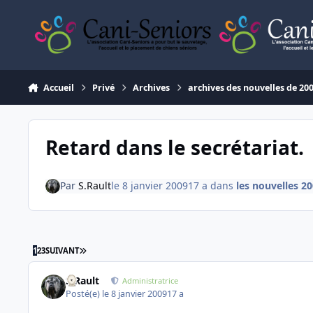
Aller au contenu
Accueil
Privé
Archives
archives des nouvelles de 20
Retard dans le secrétariat.
Par
S.Rault
le 8 janvier 2009
17 a
dans
les nouvelles 2
DERNIÈRE PAGE
1
2
3
SUIVANT
S.Rault
Administratrice
Posté(e)
le 8 janvier 2009
17 a