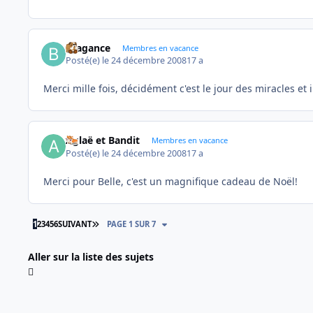
Bragance
Membres en vacance
Posté(e)
le 24 décembre 2008
17 a
Merci mille fois, décidément c'est le jour des miracles et
Aglaë et Bandit
Membres en vacance
Posté(e)
le 24 décembre 2008
17 a
Merci pour Belle, c'est un magnifique cadeau de Noël!
DERNIÈRE PAGE
1
2
3
4
5
6
SUIVANT
PAGE 1 SUR 7
Aller sur la liste des sujets