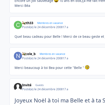
Encore un joli sauvetage
10 ans en box,ça me fait frém
Merci Béa
Cath33
Membres en vacance
Posté(e)
le 24 décembre 2008
17 a
Quel beau cadeau pour Belle ! Merci de ce beau geste et 
Nicole_b
Membres en vacance
Posté(e)
le 24 décembre 2008
17 a
Merci beaucoup à toi Bea pour cette "Belle "
Invité
Guests
Posté(e)
le 24 décembre 2008
17 a
Joyeux Noël à toi ma Belle et à ta 