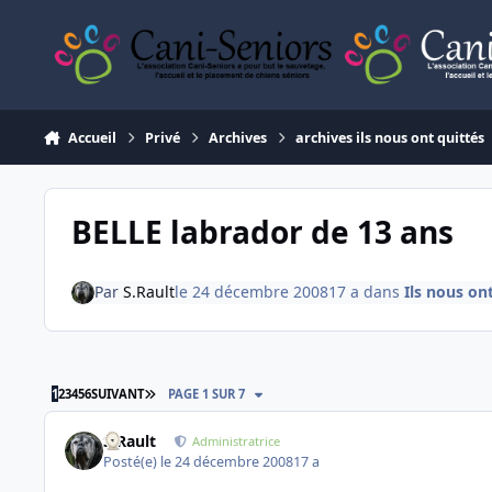
Aller au contenu
Accueil
Privé
Archives
archives ils nous ont quittés
BELLE labrador de 13 ans
Par
S.Rault
le 24 décembre 2008
17 a
dans
Ils nous on
DERNIÈRE PAGE
1
2
3
4
5
6
SUIVANT
PAGE 1 SUR 7
S.Rault
Administratrice
Posté(e)
le 24 décembre 2008
17 a