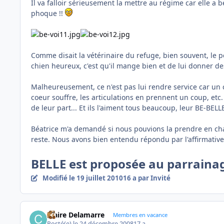
Il va falloir sérieusement la mettre au régime car elle a 
phoque !!
Comme disait la vétérinaire du refuge, bien souvent, le
chien heureux, c'est qu'il mange bien et de lui donner de
Malheureusement, ce n'est pas lui rendre service car un 
coeur souffre, les articulations en prennent un coup, etc. 
de leur part... Et ils l'aiment tous beaucoup, leur BE-BELLE
Béatrice m'a demandé si nous pouvions la prendre en charg
reste. Nous avons bien entendu répondu par l'affirmative 
BELLE est proposée au parraina
Modifié
le 19 juillet 2010
16 a
par Invité
Claire Delamarre
Membres en vacance
Posté(e)
le 24 décembre 2008
17 a