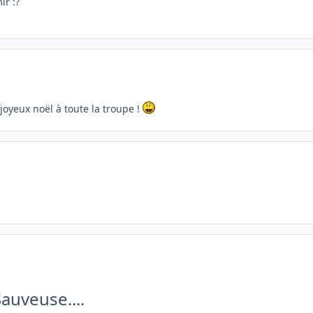
ir :?
joyeux noël à toute la troupe !
Sauveuse....