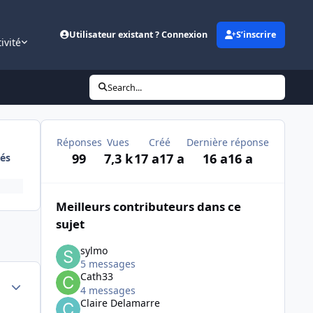
Utilisateur existant ? Connexion
S’inscrire
ivité
Search...
Réponses
Vues
Créé
Dernière réponse
99
7,3 k
17 a
17 a
16 a
16 a
és
Meilleurs contributeurs dans ce
sujet
sylmo
5 messages
Cath33
Author stats
4 messages
Claire Delamarre