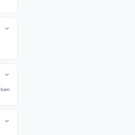
Author stats
Author stats
 bien
Author stats