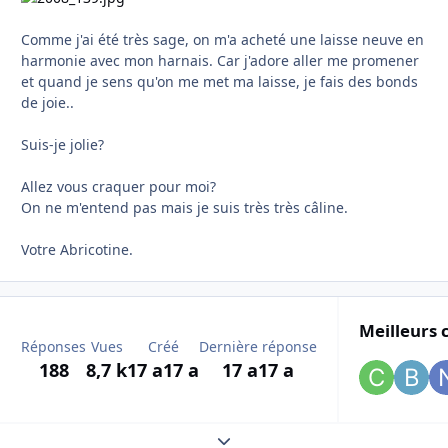
Comme j'ai été très sage, on m'a acheté une laisse neuve en
harmonie avec mon harnais. Car j'adore aller me promener
et quand je sens qu'on me met ma laisse, je fais des bonds
de joie..
Suis-je jolie?
Allez vous craquer pour moi?
On ne m'entend pas mais je suis très très câline.
Votre Abricotine.
Meilleurs 
Réponses
Vues
Créé
Dernière réponse
188
8,7 k
17 a
17 a
17 a
17 a
Expand topic overview