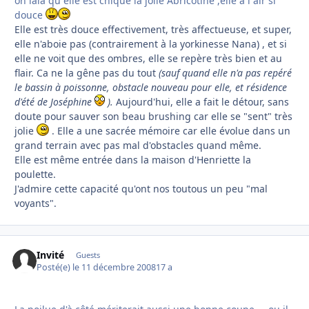
oh lala qu elle est chique la jolie Abricotine ,elle a l air si
douce
Elle est très douce effectivement, très affectueuse, et super,
elle n'aboie pas (contrairement à la yorkinesse Nana) , et si
elle ne voit que des ombres, elle se repère très bien et au
flair. Ca ne la gêne pas du tout
(sauf quand elle n'a pas repéré
le bassin à poissonne, obstacle nouveau pour elle, et résidence
d'été de Joséphine
).
Aujourd'hui, elle a fait le détour, sans
doute pour sauver son beau brushing car elle se "sent" très
jolie
. Elle a une sacrée mémoire car elle évolue dans un
grand terrain avec pas mal d'obstacles quand même.
Elle est même entrée dans la maison d'Henriette la
poulette.
J'admire cette capacité qu'ont nos toutous un peu "mal
voyants".
Invité
Guests
Posté(e)
le 11 décembre 2008
17 a