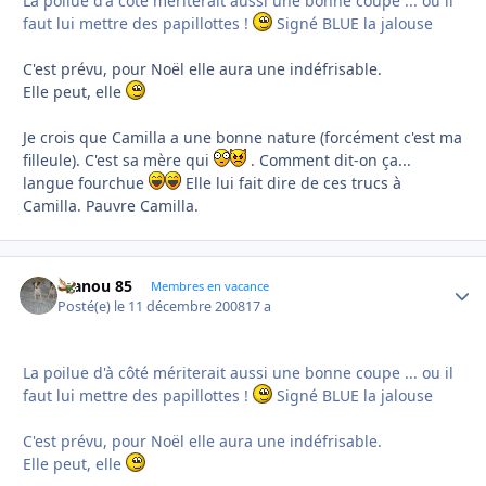
La poilue d'à côté mériterait aussi une bonne coupe ... ou il
faut lui mettre des papillottes !
Signé BLUE la jalouse
C'est prévu, pour Noël elle aura une indéfrisable.
Elle peut, elle
Je crois que Camilla a une bonne nature (forcément c'est ma
filleule). C'est sa mère qui
. Comment dit-on ça...
langue fourchue
Elle lui fait dire de ces trucs à
Camilla. Pauvre Camilla.
manou 85
Autho
Membres en vacance
Posté(e)
le 11 décembre 2008
17 a
La poilue d'à côté mériterait aussi une bonne coupe ... ou il
faut lui mettre des papillottes !
Signé BLUE la jalouse
C'est prévu, pour Noël elle aura une indéfrisable.
Elle peut, elle