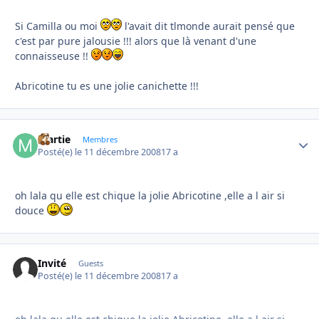
Si Camilla ou moi
l'avait dit tlmonde aurait pensé que
c'est par pure jalousie !!! alors que là venant d'une
connaisseuse !!
Abricotine tu es une jolie canichette !!!
martie
Autho
Membres
Posté(e)
le 11 décembre 2008
17 a
oh lala qu elle est chique la jolie Abricotine ,elle a l air si
douce
Invité
Guests
Posté(e)
le 11 décembre 2008
17 a