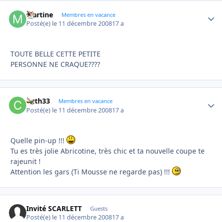
Martine
Autho
Membres en vacance
Posté(e)
le 11 décembre 2008
17 a
TOUTE BELLE CETTE PETITE
PERSONNE NE CRAQUE????
Cath33
Autho
Membres en vacance
Posté(e)
le 11 décembre 2008
17 a
Quelle pin-up !!!
Tu es très jolie Abricotine, très chic et ta nouvelle coupe te
rajeunit !
Attention les gars (Ti Mousse ne regarde pas) !!!
Invité SCARLETT
Guests
Posté(e)
le 11 décembre 2008
17 a