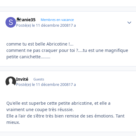
swanie35
Autho
Membres en vacance
Posté(e)
le 11 décembre 2008
17 a
comme tu est belle Abricotine !...
comment ne pas craquer pour toi ?....tu est une magnifique
petite canichette........
Invité
Guests
Posté(e)
le 11 décembre 2008
17 a
Qu'elle est superbe cette petite abricotine, et elle a
vraiment une coupe très réussie.
Elle a l'air de s'être très bien remise de ses émotions. Tant
mieux.