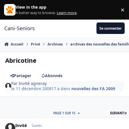
Aller au contenu
View in the app
×
Di
A better way to browse.
Learn more
.
Cani-Seniors
Se connecter
Accueil
Privé
Archives
archives des nouvelles des famill
Abricotine
Partager
Abonnés
Par
Invité agneray
le 11 décembre 2008
17 a
dans
nouvelles des FA 2009
D
PAGE 1 SUR 13
SUIVANT
Invité
Guests