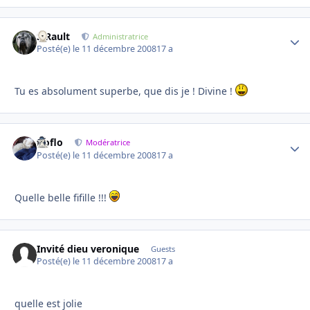
S.Rault
Autho
Administratrice
Posté(e)
le 11 décembre 2008
17 a
Tu es absolument superbe, que dis je ! Divine !
floflo
Autho
Modératrice
Posté(e)
le 11 décembre 2008
17 a
Quelle belle fifille !!!
Invité dieu veronique
Guests
Posté(e)
le 11 décembre 2008
17 a
quelle est jolie