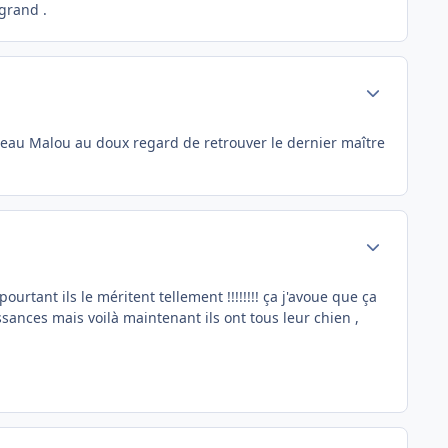
grand .
Author stats
beau Malou au doux regard de retrouver le dernier maître
Author stats
rtant ils le méritent tellement !!!!!!!! ça j'avoue que ça
ssances mais voilà maintenant ils ont tous leur chien ,