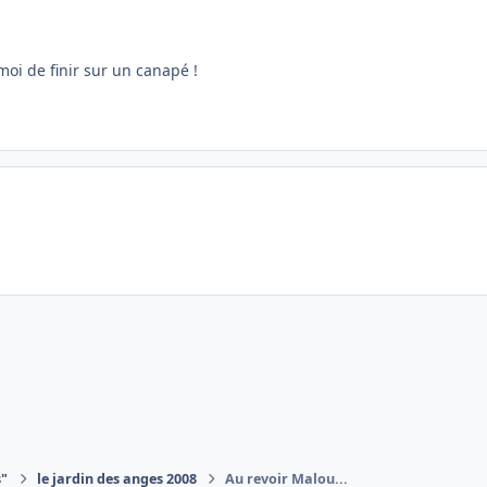
i de finir sur un canapé !
s"
le jardin des anges 2008
Au revoir Malou...