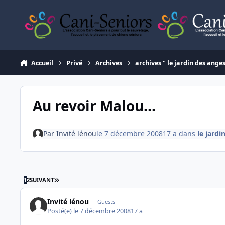
Aller au contenu
Accueil
Privé
Archives
archives " le jardin des ange
Au revoir Malou...
Par
Invité lénou
le 7 décembre 2008
17 a
dans
le jardi
DERNIÈRE PAGE
1
2
SUIVANT
Invité lénou
Guests
Posté(e)
le 7 décembre 2008
17 a