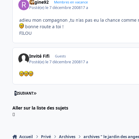
Regine92
Membres en vacance
Posté(e)
le 7 décembre 2008
17 a
adieu mon compagnon ,tu n'as pas eu la chance comme mo
bonne route a toi !
FILOU
Invité Fifi
Guests
Posté(e)
le 7 décembre 2008
17 a
DERNIÈRE PAGE
1
2
SUIVANT
Aller sur la liste des sujets
Accueil
Privé
Archives
archives " le jardin des ange