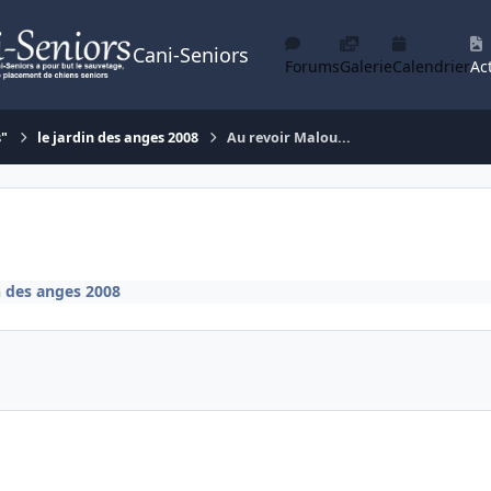
Cani-Seniors
Forums
Galerie
Calendrier
Act
s"
le jardin des anges 2008
Au revoir Malou...
n des anges 2008