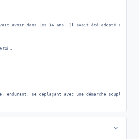
vait avoir dans les 14 ans. Il avait été adopté au refug
toi...
é, endurant, se déplaçant avec une démarche souple et co
Author stats