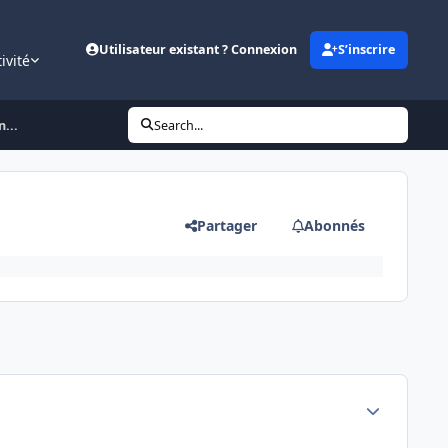
Utilisateur existant ? Connexion
S’inscrire
ivité
...
Search...
Partager
Abonnés
Author stats