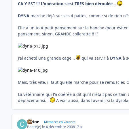
CA Y EST !!! L'opération s'est TRES bien déroulée...
DYNA
marche déjà sur ses 4 pattes, comme si de rien n'ét
Elle a un tout petit pansement sur la hanche (pour éviter
pansement, sinon, GRANDE collerette !! :?
J'ai acheté une grande cage...
qui va servir à
DYNA
à s
Mais, très vite, il faut qu'elle marche pour se remuscler.
La vétérinaire qui l'a opérée a dit qu'il n'était pas cert
déplacer ainsi...
A voir aussi, dans l'avenir, si la dyspl
carine
Membres en vacance
Posté(e)
le 4 décembre 2008
17 a