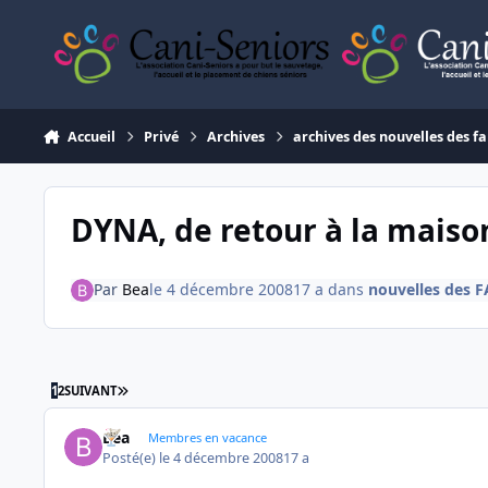
Aller au contenu
Accueil
Privé
Archives
archives des nouvelles des fa
DYNA, de retour à la maison
Par
Bea
le 4 décembre 2008
17 a
dans
nouvelles des F
DERNIÈRE PAGE
1
2
SUIVANT
Bea
Membres en vacance
Posté(e)
le 4 décembre 2008
17 a