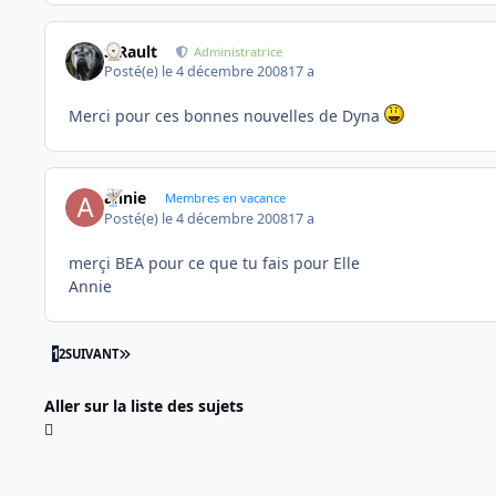
S.Rault
Administratrice
Posté(e)
le 4 décembre 2008
17 a
Merci pour ces bonnes nouvelles de Dyna
annie
Membres en vacance
Posté(e)
le 4 décembre 2008
17 a
merçi BEA pour ce que tu fais pour Elle
Annie
DERNIÈRE PAGE
1
2
SUIVANT
Aller sur la liste des sujets