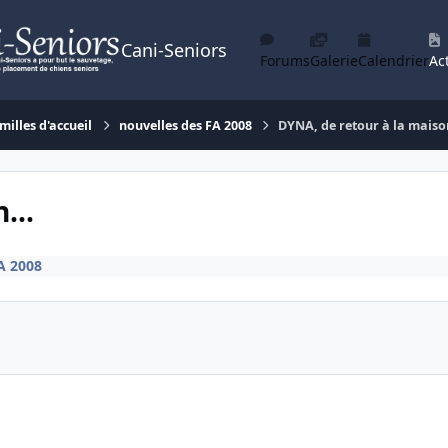
Cani-Seniors
Forums
Galerie
Calendrier
Act
milles d'accueil
nouvelles des FA 2008
DYNA, de retour à la maison
...
A 2008