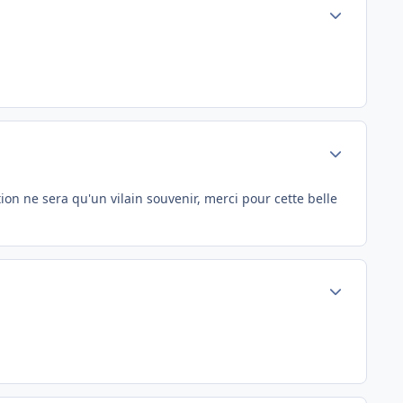
Author stats
Author stats
on ne sera qu'un vilain souvenir, merci pour cette belle
Author stats