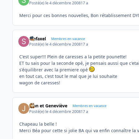
Posté(e)
le 4 décembre 2008
17 a
Merci pour ces bonnes nouvelles, Bon rétablissement D
stefaxel
Membres en vacance
Posté(e)
le 4 décembre 2008
17 a
C'est super!!! Plein de caresses a la petite pounette!
ET tu sais pour la seconde opé, je pensais aussi que c'etai
s'équilibrer avec la premiere opé
en tout cas, c'est tout le mal que je lui souhaite
wagon de caresses!
Jean et Geneviève
Membres en vacance
Posté(e)
le 4 décembre 2008
17 a
Chapeau la belle !
Merci Béa pour cette si jolie BA qui va enfin connaître l