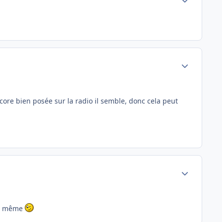
Author stats
encore bien posée sur la radio il semble, donc cela peut
Author stats
and même