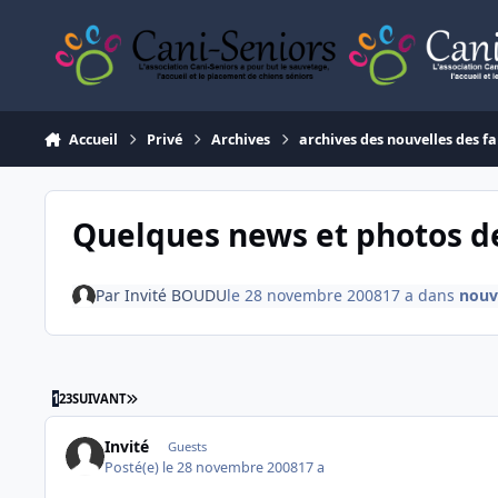
Aller au contenu
Accueil
Privé
Archives
archives des nouvelles des fa
Quelques news et photos d
Par
Invité BOUDU
le 28 novembre 2008
17 a
dans
nouv
DERNIÈRE PAGE
1
2
3
SUIVANT
Invité
Guests
Posté(e)
le 28 novembre 2008
17 a