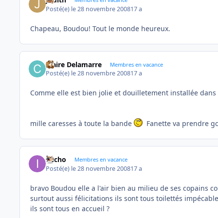
Posté(e)
le 28 novembre 2008
17 a
Chapeau, Boudou! Tout le monde heureux.
Claire Delamarre
Membres en vacance
Posté(e)
le 28 novembre 2008
17 a
Comme elle est bien jolie et douilletement installée dans
mille caresses à toute la bande
Fanette va prendre goû
ifecho
Membres en vacance
Posté(e)
le 28 novembre 2008
17 a
bravo Boudou elle a l'air bien au milieu de ses copains c
surtout aussi félicitations ils sont tous toilettés impécabl
ils sont tous en accueil ?