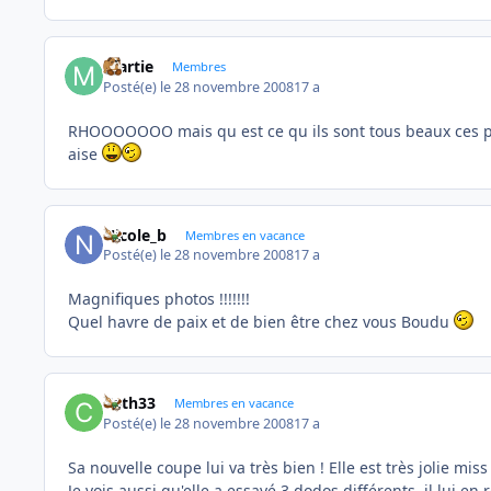
martie
Membres
Posté(e)
le 28 novembre 2008
17 a
RHOOOOOOO mais qu est ce qu ils sont tous beaux ces p
aise
Nicole_b
Membres en vacance
Posté(e)
le 28 novembre 2008
17 a
Magnifiques photos !!!!!!!
Quel havre de paix et de bien être chez vous Boudu
Cath33
Membres en vacance
Posté(e)
le 28 novembre 2008
17 a
Sa nouvelle coupe lui va très bien ! Elle est très jolie miss
Je vois aussi qu'elle a essayé 3 dodos différents, il lui en