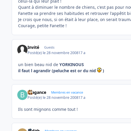
celui-là qui leur plaît !
Quant à diminuer le nombre de chiens, c'est pas pour nous
Fanette va prendre ses habitudes et retrouver l'appêtit 
Je crois que nous, si on était à leur place, on serait traum
Courage, petite Fanette !
Invité
Guests
Posté(e)
le 28 novembre 2008
17 a
un bien beau nid de
YORKINOUS
il faut l agrandir (peluche est or du nid
)
Bragance
Membres en vacance
Posté(e)
le 28 novembre 2008
17 a
Ils sont mignons comme tout !
Judith
Membres en vacance