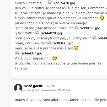
Coucou, c'est moi.....
Ben voui, la coiffeuse est passée à la maison. Comment 
Ici la vie est zen : je mange (un peu), je dors (énorméme
à mon rythme mais qui va doucement, va sûrement.
J'ai des copain(e)s cools ; la preuve en images....
"
y'a bien une p'tite place pour moi, là
"
"
j'm'installe
"
"
c'est quoi ça, surtout j'bouge pas, j'suis trop bien
"
"
oups, c'est complet
"
mais j'aime aussi prendre mes aises
Voilà, pour aujourd'hui
Je vous léchouille et vous souhaite une bonne journée.
Fanette.
Invité gaelle
Guests
Posté(e)
le 28 novembre 2008
17 a
toutes les photos sont adorables...fanette a une jolie pet