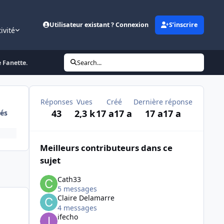
Utilisateur existant ? Connexion
S’inscrire
ivité
 Fanette.
Search...
Réponses
Vues
Créé
Dernière réponse
43
2,3 k
17 a
17 a
17 a
17 a
és
Meilleurs contributeurs dans ce
sujet
Cath33
5 messages
Claire Delamarre
4 messages
ifecho