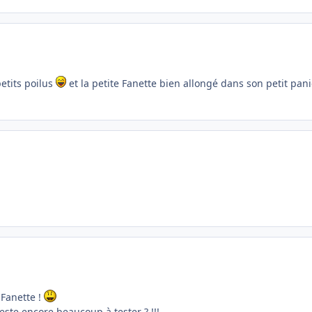
etits poilus
et la petite Fanette bien allongé dans son petit pani
 Fanette !
 reste encore beaucoup à tester ? !!!