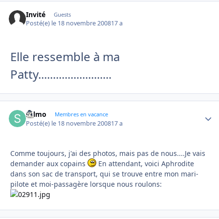
Invité
Guests
Posté(e)
le 18 novembre 2008
17 a
Elle ressemble à ma
Patty.........................
sylmo
Autho
Membres en vacance
Posté(e)
le 18 novembre 2008
17 a
Comme toujours, j'ai des photos, mais pas de nous....Je vais
demander aux copains
En attendant, voici Aphrodite
dans son sac de transport, qui se trouve entre mon mari-
pilote et moi-passagère lorsque nous roulons: