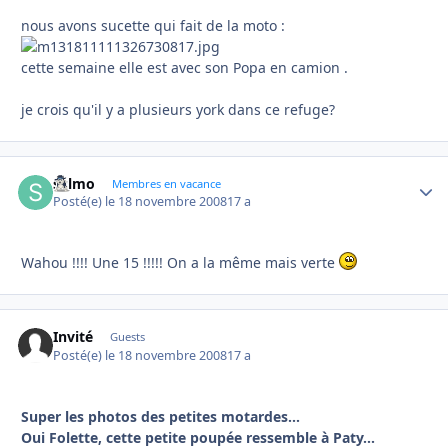
nous avons sucette qui fait de la moto :
cette semaine elle est avec son Popa en camion .
je crois qu'il y a plusieurs york dans ce refuge?
sylmo
Autho
Membres en vacance
Posté(e)
le 18 novembre 2008
17 a
Wahou !!!! Une 15 !!!!! On a la même mais verte
Invité
Guests
Posté(e)
le 18 novembre 2008
17 a
Super les photos des petites motardes...
Oui Folette, cette petite poupée ressemble à Paty...