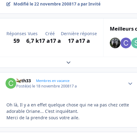
Modifié
le 22 novembre 2008
17 a
par Invité
Meilleurs 
Réponses
Vues
Créé
Dernière réponse
59
6,7 k
17 a
17 a
17 a
17 a
Expand topic overview
Cath33
Autho
Membres en vacance
Posté(e)
le 18 novembre 2008
17 a
Oh là, Il y a en effet quelque chose qui ne va pas chez cette
adorable Oriane... C'est inquiétant.
Merci de la prendre sous votre aile.