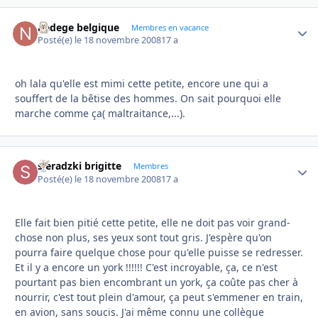
nadege belgique
Autho
Membres en vacance
Posté(e)
le 18 novembre 2008
17 a
oh lala qu'elle est mimi cette petite, encore une qui a
souffert de la bêtise des hommes. On sait pourquoi elle
marche comme ça( maltraitance,...).
sieradzki brigitte
Autho
Membres
Posté(e)
le 18 novembre 2008
17 a
Elle fait bien pitié cette petite, elle ne doit pas voir grand-
chose non plus, ses yeux sont tout gris. J'espère qu'on
pourra faire quelque chose pour qu'elle puisse se redresser.
Et il y a encore un york !!!!!! C'est incroyable, ça, ce n'est
pourtant pas bien encombrant un york, ça coûte pas cher à
nourrir, c'est tout plein d'amour, ça peut s'emmener en train,
en avion, sans soucis. J'ai même connu une collègue