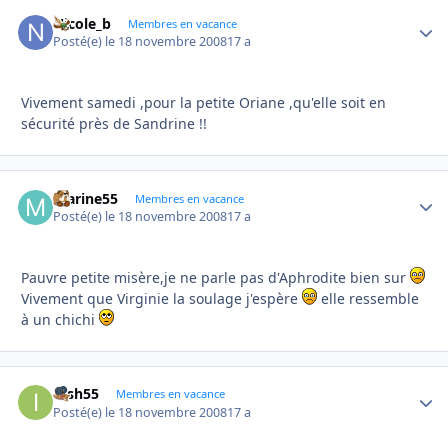
Nicole_b
Autho
Membres en vacance
Posté(e)
le 18 novembre 2008
17 a
Vivement samedi ,pour la petite Oriane ,qu'elle soit en
sécurité près de Sandrine !!
marine55
Autho
Membres en vacance
Posté(e)
le 18 novembre 2008
17 a
Pauvre petite misère,je ne parle pas d'Aphrodite bien sur
Vivement que Virginie la soulage j'espère
elle ressemble
à un chichi
irish55
Autho
Membres en vacance
Posté(e)
le 18 novembre 2008
17 a