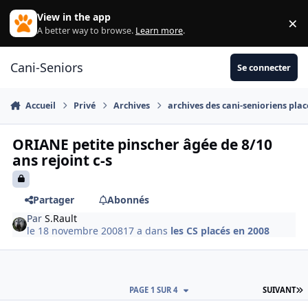
Aller au contenu
View in the app
×
Di
A better way to browse.
Learn more
.
Cani-Seniors
Se connecter
Accueil
Privé
Archives
archives des cani-senioriens plac
ORIANE petite pinscher âgée de 8/10
ans rejoint c-s
Partager
Abonnés
Par
S.Rault
le 18 novembre 2008
17 a
dans
les CS placés en 2008
D
PAGE 1 SUR 4
SUIVANT