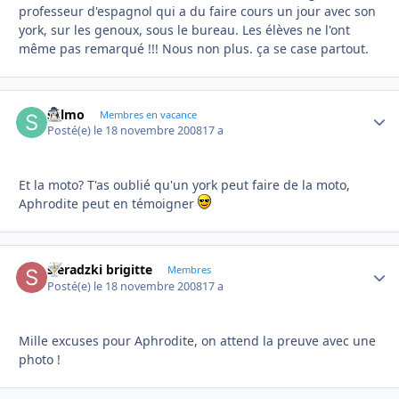
professeur d'espagnol qui a du faire cours un jour avec son
york, sur les genoux, sous le bureau. Les élèves ne l'ont
même pas remarqué !!! Nous non plus. ça se case partout.
sylmo
Autho
Membres en vacance
Posté(e)
le 18 novembre 2008
17 a
Et la moto? T'as oublié qu'un york peut faire de la moto,
Aphrodite peut en témoigner
sieradzki brigitte
Autho
Membres
Posté(e)
le 18 novembre 2008
17 a
Mille excuses pour Aphrodite, on attend la preuve avec une
photo !