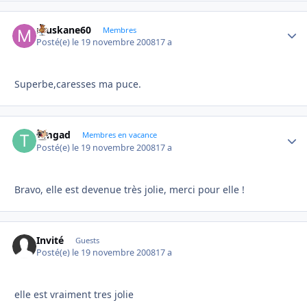
muskane60
Autho
Membres
Posté(e)
le 19 novembre 2008
17 a
Superbe,caresses ma puce.
timgad
Autho
Membres en vacance
Posté(e)
le 19 novembre 2008
17 a
Bravo, elle est devenue très jolie, merci pour elle !
Invité
Guests
Posté(e)
le 19 novembre 2008
17 a
elle est vraiment tres jolie