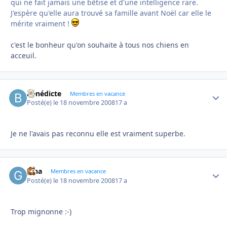
qui ne fait jamais une bêtise et d'une intelligence rare.
J'espère qu'elle aura trouvé sa famille avant Noël car elle le
mérite vraiment !
c'est le bonheur qu'on souhaite à tous nos chiens en
acceuil.
bénédicte
Autho
Membres en vacance
Posté(e)
le 18 novembre 2008
17 a
Je ne l'avais pas reconnu elle est vraiment superbe.
gina
Autho
Membres en vacance
Posté(e)
le 18 novembre 2008
17 a
Trop mignonne :-)