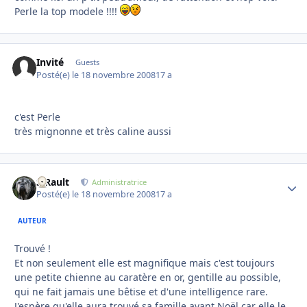
Perle la top modele !!!!
Invité
Guests
Posté(e)
le 18 novembre 2008
17 a
c'est Perle
très mignonne et très caline aussi
S.Rault
Autho
Administratrice
Posté(e)
le 18 novembre 2008
17 a
AUTEUR
Trouvé !
Et non seulement elle est magnifique mais c'est toujours
une petite chienne au caratère en or, gentille au possible,
qui ne fait jamais une bêtise et d'une intelligence rare.
J'espère qu'elle aura trouvé sa famille avant Noël car elle le