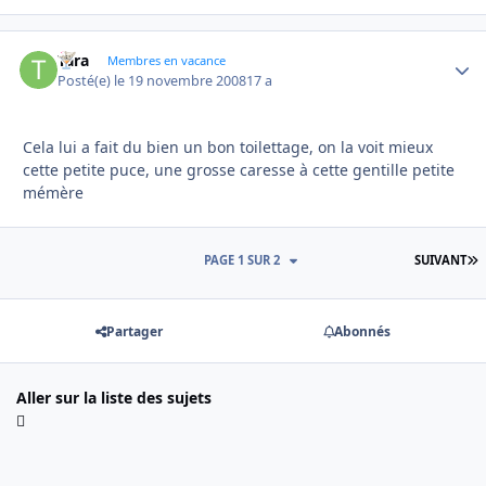
Tara
Autho
Membres en vacance
Posté(e)
le 19 novembre 2008
17 a
Cela lui a fait du bien un bon toilettage, on la voit mieux
cette petite puce, une grosse caresse à cette gentille petite
mémère
D
PAGE 1 SUR 2
SUIVANT
Partager
Abonnés
Aller sur la liste des sujets