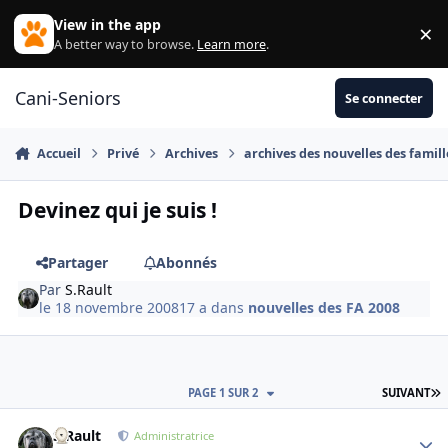
Aller au contenu
View in the app
×
Di
A better way to browse.
Learn more
.
Cani-Seniors
Se connecter
Accueil
Privé
Archives
archives des nouvelles des famill
Devinez qui je suis !
Partager
Abonnés
Par
S.Rault
le 18 novembre 2008
17 a
dans
nouvelles des FA 2008
D
PAGE 1 SUR 2
SUIVANT
S.Rault
Autho
Administratrice