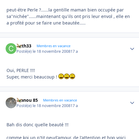
peut-étre Perle ?......la gentille maman bien occupée par
sa"nichée"......maintenant qu'ils ont pris leur envol , elle en
a profité pour se faire une beautée.....
Cath33
Autho
Membres en vacance
Posté(e)
le 18 novembre 2008
17 a
Oui, PERLE !!!!
Super, merci beaucoup !
manou 85
Autho
Membres en vacance
Posté(e)
le 18 novembre 2008
17 a
Bah dis donc quelle beauté !!!
comme koi un p'tit peud'amour, de l'attention et hop voici