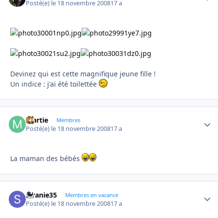
Posté(e)
le 18 novembre 2008
17 a
Devinez qui est cette magnifique jeune fille !
Un indice : j'ai été toilettée
martie
Autho
Membres
Posté(e)
le 18 novembre 2008
17 a
La maman des bébés
swanie35
Autho
Membres en vacance
Posté(e)
le 18 novembre 2008
17 a