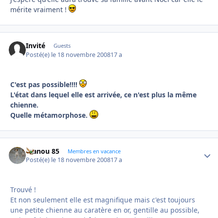
mérite vraiment !
Invité
Guests
Posté(e)
le 18 novembre 2008
17 a
C'est pas possible!!!!
L'état dans lequel elle est arrivée, ce n'est plus la même
chienne.
Quelle métamorphose.
manou 85
Autho
Membres en vacance
Posté(e)
le 18 novembre 2008
17 a
Trouvé !
Et non seulement elle est magnifique mais c'est toujours
une petite chienne au caratère en or, gentille au possible,