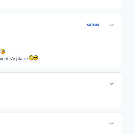
Author stats
AUTEUR
t
ient s'y plaire
Author stats
Author stats