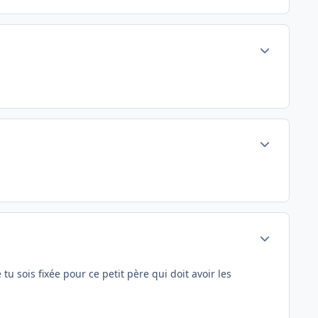
Author stats
Author stats
Author stats
u sois fixée pour ce petit père qui doit avoir les