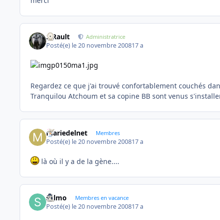
merci
S.Rault
Administratrice
Posté(e)
le 20 novembre 2008
17 a
Regardez ce que j'ai trouvé confortablement couchés dans le
Tranquilou Atchoum et sa copine BB sont venus s'installer d
mariedelnet
Membres
Posté(e)
le 20 novembre 2008
17 a
là où il y a de la gène....
sylmo
Membres en vacance
Posté(e)
le 20 novembre 2008
17 a