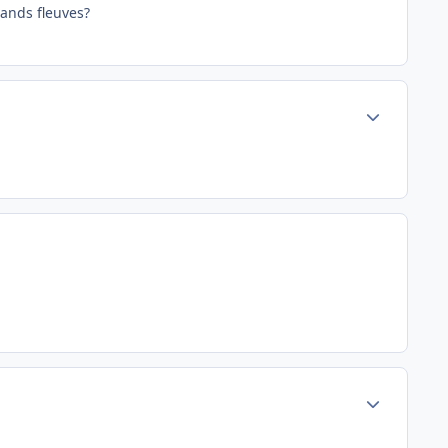
rands fleuves?
Author stats
Author stats