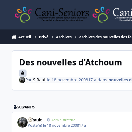
Aller au contenu
Accueil
Privé
Archives
archives des nouvelles des fa
Des nouvelles d'Atchoum
Par
S.Rault
le 18 novembre 2008
17 a
dans
nouvelles d
DERNIÈRE PAGE
1
2
SUIVANT
S.Rault
Administratrice
Posté(e)
le 18 novembre 2008
17 a