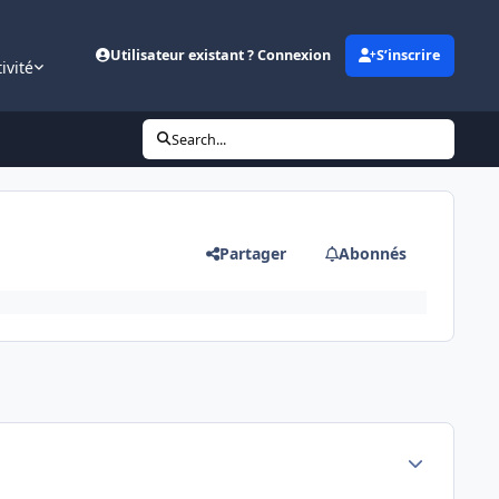
Utilisateur existant ? Connexion
S’inscrire
ivité
Search...
Partager
Abonnés
Author stats