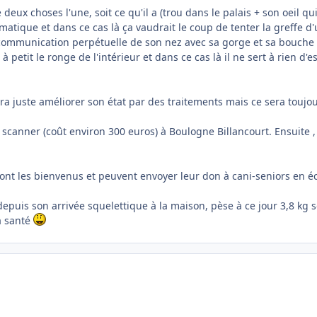
deux choses l'une, soit ce qu'il a (trou dans le palais + son oeil 
atique et dans ce cas là ça vaudrait le coup de tenter la greffe d'
a communication perpétuelle de son nez avec sa gorge et sa bouche 
à petit le ronge de l'intérieur et dans ce cas là il ne sert à rien d'
ra juste améliorer son état par des traitements mais ce sera toujour
 un scanner (coût environ 300 euros) à Boulogne Billancourt. Ensuite
sont les bienvenus et peuvent envoyer leur don à cani-seniors en 
puis son arrivée squelettique à la maison, pèse à ce jour 3,8 kg so
a santé