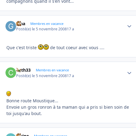
compagnons quand il s'en vont...
gina
Autho
Membres en vacance
Posté(e)
le 5 novembre 2008
17 a
Que c'est triste
de tout coeur avec vous ....
Cath33
Autho
Membres en vacance
Posté(e)
le 5 novembre 2008
17 a
Bonne route Moustique...
Envoie un gros ronron à ta maman qui a pris si bien soin de
toi jusqu'au bout.
carine
Membres en vacance