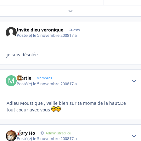
Expand topic overview
Invité dieu veronique
Guests
Posté(e)
le 5 novembre 2008
17 a
je suis désolée
martie
Autho
Membres
Posté(e)
le 5 novembre 2008
17 a
Adieu Moustique , veille bien sur ta moma de la haut.De
tout coeur avec vous
Mary Ho
Autho
Administratrice
Posté(e)
le 5 novembre 2008
17 a