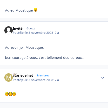
Adieu Moustique
Invité
Guests
Posté(e)
le 5 novembre 2008
17 a
Aurevoir joli Moustique,
bon courage à vous, c'est tellement douloureux.........
mariedelnet
Autho
Membres
Posté(e)
le 5 novembre 2008
17 a