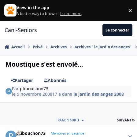
Aller au contenu
View in the app
×
Di
A better way to browse.
Learn more
.
Cani-Seniors
Se connecter
Accueil
Privé
Archives
archives " le jardin des anges"
Moustique s'est envolé...
Partager
Abonnés
Par
ptibouchon73
le 5 novembre 2008
17 a
dans
le jardin des anges 2008
D
PAGE 1 SUR 3
SUIVANT
ptibouchon73
Autho
Membres en vacance