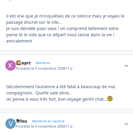
il est vrai que je m'inquiétais de ce silence mais je voyais le
passage discret sur le site...
Je suis désolée pour vous ! on comprend tellement votre
peine et le vide que ce départ nous laisse dans la vie !
amicalement
kizoprt
Autho
Membres
Posté(e)
le 5 novembre 2008
17 a
Décidemment l'automne a été fatal à beaucoup de nos
compagnons.. Quelle sale série..
on pense à vous très fort, bon voyage gentil chat..
valou
Autho
Membres en vacance
Posté(e)
le 5 novembre 2008
17 a