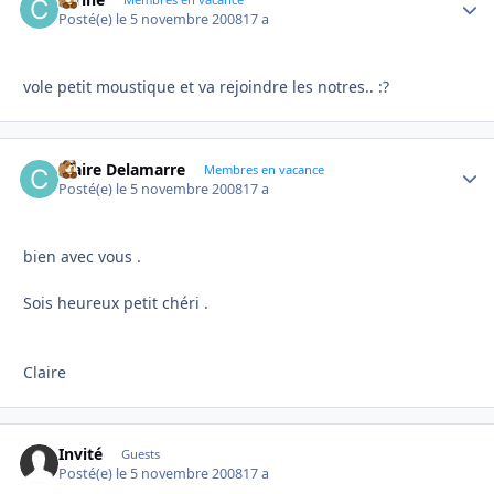
Autho
Posté(e)
le 5 novembre 2008
17 a
vole petit moustique et va rejoindre les notres.. :?
Claire Delamarre
Autho
Membres en vacance
Posté(e)
le 5 novembre 2008
17 a
bien avec vous .
Sois heureux petit chéri .
Claire
Invité
Guests
Posté(e)
le 5 novembre 2008
17 a