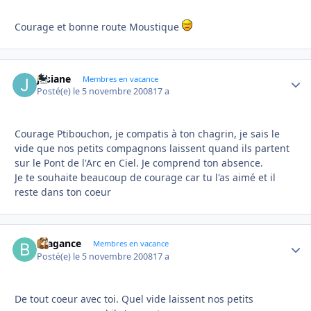
Courage et bonne route Moustique
josiane
Autho
Membres en vacance
Posté(e)
le 5 novembre 2008
17 a
Courage Ptibouchon, je compatis à ton chagrin, je sais le
vide que nos petits compagnons laissent quand ils partent
sur le Pont de l'Arc en Ciel. Je comprend ton absence.
Je te souhaite beaucoup de courage car tu l'as aimé et il
reste dans ton coeur
Bragance
Autho
Membres en vacance
Posté(e)
le 5 novembre 2008
17 a
De tout coeur avec toi. Quel vide laissent nos petits