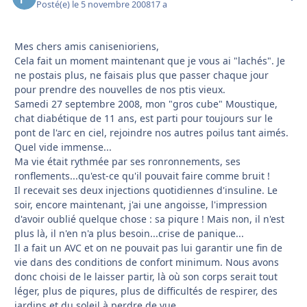
Posté(e)
le 5 novembre 2008
17 a
Mes chers amis canisenioriens,
Cela fait un moment maintenant que je vous ai "lachés". Je
ne postais plus, ne faisais plus que passer chaque jour
pour prendre des nouvelles de nos ptis vieux.
Samedi 27 septembre 2008, mon "gros cube" Moustique,
chat diabétique de 11 ans, est parti pour toujours sur le
pont de l'arc en ciel, rejoindre nos autres poilus tant aimés.
Quel vide immense...
Ma vie était rythmée par ses ronronnements, ses
ronflements...qu'est-ce qu'il pouvait faire comme bruit !
Il recevait ses deux injections quotidiennes d'insuline. Le
soir, encore maintenant, j'ai une angoisse, l'impression
d'avoir oublié quelque chose : sa piqure ! Mais non, il n'est
plus là, il n'en n'a plus besoin...crise de panique...
Il a fait un AVC et on ne pouvait pas lui garantir une fin de
vie dans des conditions de confort minimum. Nous avons
donc choisi de le laisser partir, là où son corps serait tout
léger, plus de piqures, plus de difficultés de respirer, des
jardins et du soleil à perdre de vue...