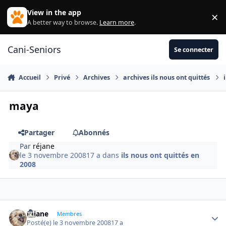
Aller au contenu
View in the app
×
Di
A better way to browse.
Learn more
.
Cani-Seniors
Se connecter
Accueil
Privé
Archives
archives ils nous ont quittés
maya
Partager
Abonnés
Par
réjane
le 3 novembre 2008
17 a
dans
ils nous ont quittés en
2008
réjane
Autho
Membres
Posté(e)
le 3 novembre 2008
17 a