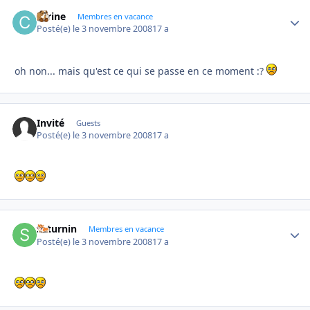
carine
Autho
Membres en vacance
Posté(e)
le 3 novembre 2008
17 a
oh non... mais qu'est ce qui se passe en ce moment :?
Invité
Guests
Posté(e)
le 3 novembre 2008
17 a
saturnin
Autho
Membres en vacance
Posté(e)
le 3 novembre 2008
17 a