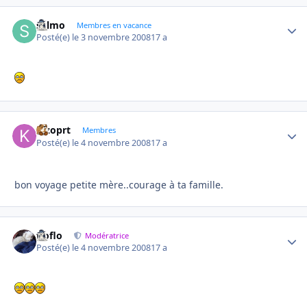
sylmo
Autho
Membres en vacance
Posté(e)
le 3 novembre 2008
17 a
kizoprt
Autho
Membres
Posté(e)
le 4 novembre 2008
17 a
bon voyage petite mère..courage à ta famille.
floflo
Autho
Modératrice
Posté(e)
le 4 novembre 2008
17 a