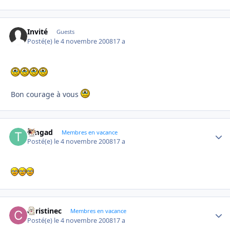
Invité
Guests
Posté(e)
le 4 novembre 2008
17 a
Bon courage à vous
timgad
Autho
Membres en vacance
Posté(e)
le 4 novembre 2008
17 a
christinec
Autho
Membres en vacance
Posté(e)
le 4 novembre 2008
17 a