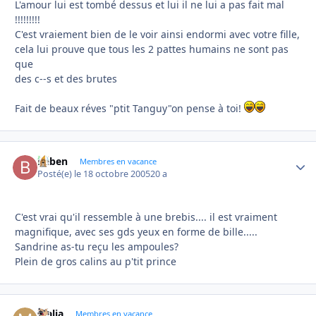
L'amour lui est tombé dessus et lui il ne lui a pas fait mal
!!!!!!!!!
C'est vraiement bien de le voir ainsi endormi avec votre fille,
cela lui prouve que tous les 2 pattes humains ne sont pas
que
des c--s et des brutes
Fait de beaux réves "ptit Tanguy"on pense à toi!
baben
Autho
Membres en vacance
Posté(e)
le 18 octobre 2005
20 a
C'est vrai qu'il ressemble à une brebis.... il est vraiment
magnifique, avec ses gds yeux en forme de bille.....
Sandrine as-tu reçu les ampoules?
Plein de gros calins au p'tit prince
Malia
Autho
Membres en vacance