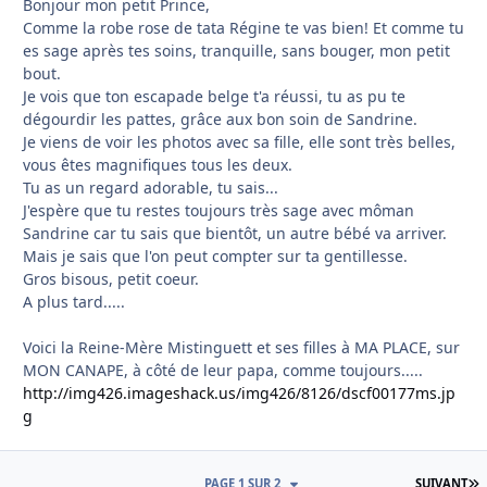
Bonjour mon petit Prince,
Comme la robe rose de tata Régine te vas bien! Et comme tu
es sage après tes soins, tranquille, sans bouger, mon petit
bout.
Je vois que ton escapade belge t'a réussi, tu as pu te
dégourdir les pattes, grâce aux bon soin de Sandrine.
Je viens de voir les photos avec sa fille, elle sont très belles,
vous êtes magnifiques tous les deux.
Tu as un regard adorable, tu sais...
J'espère que tu restes toujours très sage avec môman
Sandrine car tu sais que bientôt, un autre bébé va arriver.
Mais je sais que l'on peut compter sur ta gentillesse.
Gros bisous, petit coeur.
A plus tard.....
Voici la Reine-Mère Mistinguett et ses filles à MA PLACE, sur
MON CANAPE, à côté de leur papa, comme toujours.....
http://img426.imageshack.us/img426/8126/dscf00177ms.jp
g
D
PAGE 1 SUR 2
SUIVANT