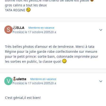
bonne nuit les petits,le marchand de sable est passé
gros calins a tout les deux
TATA REGINE
STELLA
Autho
Membres en vacance
Posté(e)
le 17 octobre 2005
20 a
Très belles photos d'amour et de tendresse. Merci à tata
Régine pour la jolie garde robe confectionnée sur mesure
pour le petit prince: sortie bain, cotonnade imprimée pour
les sorties en public, la classe quoi!
voulette
Autho
Membres en vacance
Posté(e)
le 17 octobre 2005
20 a
C'est génial,il est bien!