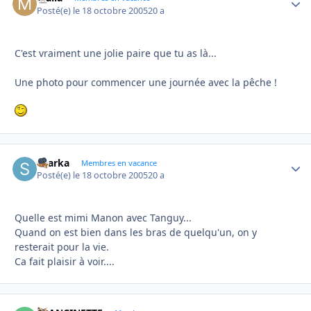
Posté(e)
le 18 octobre 2005
20 a
C'est vraiment une jolie paire que tu as là...
Une photo pour commencer une journée avec la pêche !
sharka
Autho
Membres en vacance
Posté(e)
le 18 octobre 2005
20 a
Quelle est mimi Manon avec Tanguy...
Quand on est bien dans les bras de quelqu'un, on y
resterait pour la vie.
Ca fait plaisir à voir....