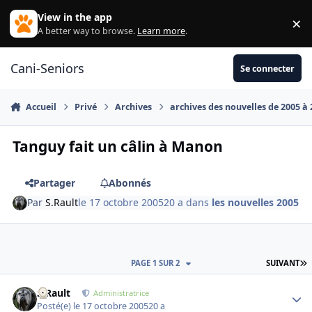
Aller au contenu
View in the app
×
Di
A better way to browse.
Learn more
.
Cani-Seniors
Se connecter
Accueil
Privé
Archives
archives des nouvelles de 2005 à
Tanguy fait un câlin à Manon
Partager
Abonnés
Par
S.Rault
le 17 octobre 2005
20 a
dans
les nouvelles 2005
D
PAGE 1 SUR 2
SUIVANT
S.Rault
Autho
Administratrice
Posté(e)
le 17 octobre 2005
20 a