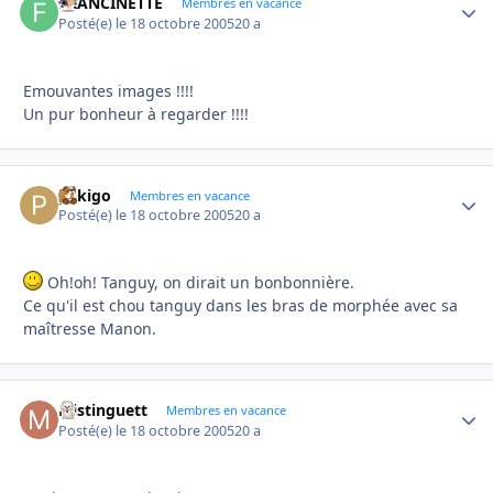
FRANCINETTE
Autho
Membres en vacance
Posté(e)
le 18 octobre 2005
20 a
Emouvantes images !!!!
Un pur bonheur à regarder !!!!
pekigo
Autho
Membres en vacance
Posté(e)
le 18 octobre 2005
20 a
Oh!oh! Tanguy, on dirait un bonbonnière.
Ce qu'il est chou tanguy dans les bras de morphée avec sa
maîtresse Manon.
Mistinguett
Autho
Membres en vacance
Posté(e)
le 18 octobre 2005
20 a