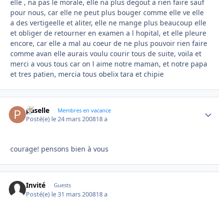
elle , na pas le morale, elle na plus degout a rien faire sauf
pour nous, car elle ne peut plus bouger comme elle ve elle
a des vertigeelle et aliter, elle ne mange plus beaucoup elle
et obliger de retourner en examen a l hopital, et elle pleure
encore, car elle a mal au coeur de ne plus pouvoir rien faire
comme avan elle aurais voulu courir tous de suite, voila et
merci a vous tous car on l aime notre maman, et notre papa
et tres patien, mercia tous obelix tara et chipie
paselle
Autho
Membres en vacance
Posté(e)
le 24 mars 2008
18 a
courage! pensons bien à vous
Invité
Guests
Posté(e)
le 31 mars 2008
18 a