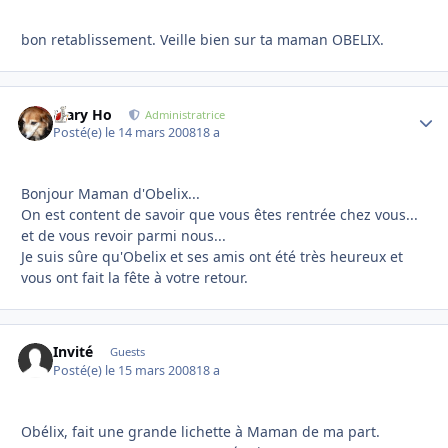
bon retablissement. Veille bien sur ta maman OBELIX.
Mary Ho
Autho
Administratrice
Posté(e)
le 14 mars 2008
18 a
Bonjour Maman d'Obelix...
On est content de savoir que vous êtes rentrée chez vous...
et de vous revoir parmi nous...
Je suis sûre qu'Obelix et ses amis ont été très heureux et
vous ont fait la fête à votre retour.
Invité
Guests
Posté(e)
le 15 mars 2008
18 a
Obélix, fait une grande lichette à Maman de ma part.