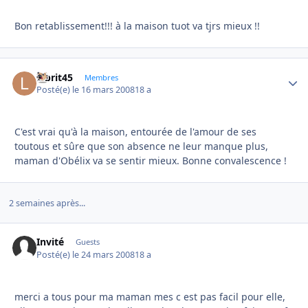
Bon retablissement!!! à la maison tuot va tjrs mieux !!
labrit45
Autho
Membres
Posté(e)
le 16 mars 2008
18 a
C'est vrai qu'à la maison, entourée de l'amour de ses
toutous et sûre que son absence ne leur manque plus,
maman d'Obélix va se sentir mieux. Bonne convalescence !
2 semaines après...
Invité
Guests
Posté(e)
le 24 mars 2008
18 a
merci a tous pour ma maman mes c est pas facil pour elle,