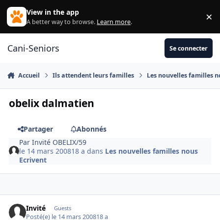
Aller au contenu
View in the app
×
Di
A better way to browse.
Learn more
.
Cani-Seniors
Se connecter
Accueil
Ils attendent leurs familles
Les nouvelles familles n
obelix dalmatien
Partager
Abonnés
Par
Invité OBELIX/59
le 14 mars 2008
18 a
dans
Les nouvelles familles nous
Ecrivent
Invité
Guests
Posté(e)
le 14 mars 2008
18 a