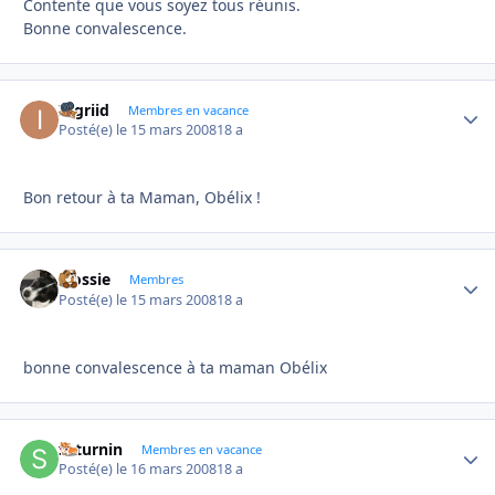
Contente que vous soyez tous réunis.
Bonne convalescence.
Ingriid
Autho
Membres en vacance
Posté(e)
le 15 mars 2008
18 a
Bon retour à ta Maman, Obélix !
Flossie
Autho
Membres
Posté(e)
le 15 mars 2008
18 a
bonne convalescence à ta maman Obélix
saturnin
Autho
Membres en vacance
Posté(e)
le 16 mars 2008
18 a