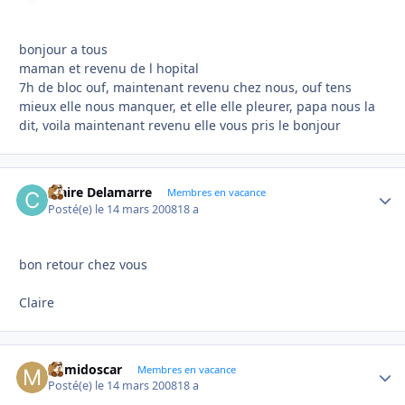
bonjour a tous
maman et revenu de l hopital
7h de bloc ouf, maintenant revenu chez nous, ouf tens
mieux elle nous manquer, et elle elle pleurer, papa nous la
dit, voila maintenant revenu elle vous pris le bonjour
Claire Delamarre
Autho
Membres en vacance
Posté(e)
le 14 mars 2008
18 a
bon retour chez vous
Claire
mimidoscar
Autho
Membres en vacance
Posté(e)
le 14 mars 2008
18 a