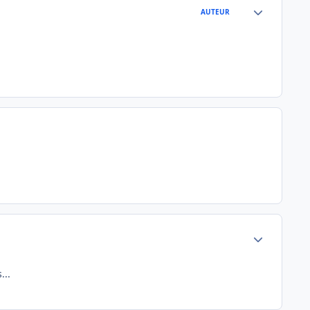
Author stats
AUTEUR
Author stats
...