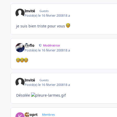
Invité
Guests
Posté(e)
le 16 février 2008
18 a
je suis bien triste pour vous
floflo
Modératrice
Posté(e)
le 16 février 2008
18 a
Invité
Guests
Posté(e)
le 16 février 2008
18 a
Désolée
kizoprt
Membres