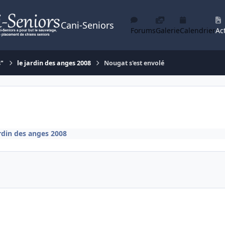
Cani-Seniors
Forums
Galerie
Calendrier
Act
s"
le jardin des anges 2008
Nougat s'est envolé
ardin des anges 2008