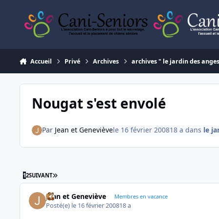
Aller au contenu
Accueil
Privé
Archives
archives " le jardin des ange
Nougat s'est envolé
Par
Jean et Geneviève
le 16 février 2008
18 a
dans
le j
DERNIÈRE PAGE
1
2
SUIVANT
Jean et Geneviève
Membres en vacance
Posté(e)
le 16 février 2008
18 a