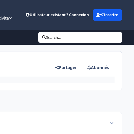
Utilisateur existant ? Connexion
S’inscrire
ivité
Search...
Partager
Abonnés
Author stats