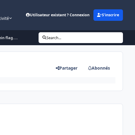
Utilisateur existant ? Connexion
S’inscrire
ivité
in flag....
Search...
Partager
Abonnés