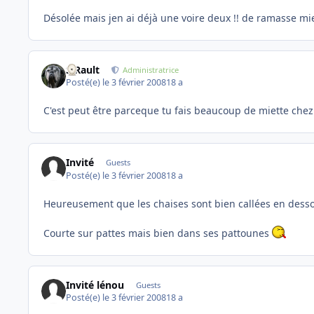
Désolée mais jen ai déjà une voire deux !! de ramasse miet
S.Rault
Administratrice
Posté(e)
le 3 février 2008
18 a
C'est peut être parceque tu fais beaucoup de miette chez
Invité
Guests
Posté(e)
le 3 février 2008
18 a
Heureusement que les chaises sont bien callées en dessou
Courte sur pattes mais bien dans ses pattounes
Invité lénou
Guests
Posté(e)
le 3 février 2008
18 a