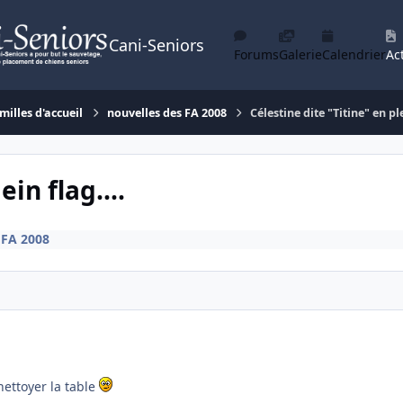
Cani-Seniors
Forums
Galerie
Calendrier
Act
milles d'accueil
nouvelles des FA 2008
Célestine dite "Titine" en ple
in flag....
 FA 2008
ettoyer la table