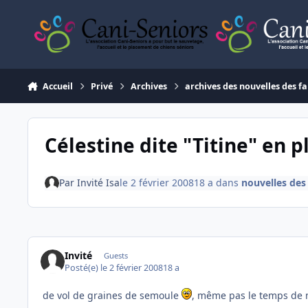
Aller au contenu
Accueil
Privé
Archives
archives des nouvelles des fa
Célestine dite "Titine" en ple
Par
Invité Isa
le 2 février 2008
18 a
dans
nouvelles des
Invité
Guests
Posté(e)
le 2 février 2008
18 a
de vol de graines de semoule
, même pas le temps de n