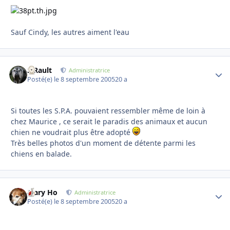
Sauf Cindy, les autres aiment l'eau
S.Rault
Autho
Administratrice
Posté(e)
le 8 septembre 2005
20 a
Si toutes les S.P.A. pouvaient ressembler même de loin à
chez Maurice , ce serait le paradis des animaux et aucun
chien ne voudrait plus être adopté
Très belles photos d'un moment de détente parmi les
chiens en balade.
Mary Ho
Autho
Administratrice
Posté(e)
le 8 septembre 2005
20 a