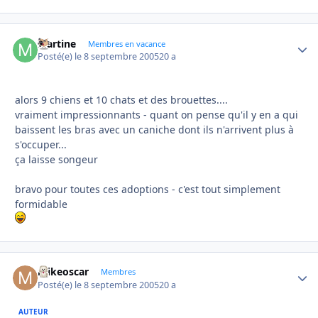
Martine
Autho
Membres en vacance
Posté(e)
le 8 septembre 2005
20 a
alors 9 chiens et 10 chats et des brouettes....
vraiment impressionnants - quant on pense qu'il y en a qui
baissent les bras avec un caniche dont ils n'arrivent plus à
s'occuper...
ça laisse songeur
bravo pour toutes ces adoptions - c'est tout simplement
formidable
mikeoscar
Autho
Membres
Posté(e)
le 8 septembre 2005
20 a
AUTEUR