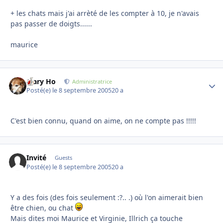
+ les chats mais j'ai arrèté de les compter à 10, je n'avais
pas passer de doigts......
maurice
Mary Ho
Autho
Administratrice
Posté(e)
le 8 septembre 2005
20 a
C'est bien connu, quand on aime, on ne compte pas !!!!!
Invité
Guests
Posté(e)
le 8 septembre 2005
20 a
Y a des fois (des fois seulement :?.. .) où l'on aimerait bien
être chien, ou chat
Mais dites moi Maurice et Virginie, Illrich ça touche