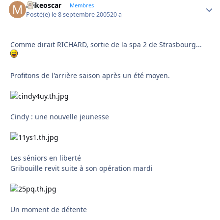
mikeoscar
Autho
Membres
Posté(e)
le 8 septembre 2005
20 a
Comme dirait RICHARD, sortie de la spa 2 de Strasbourg...
Profitons de l'arrière saison après un été moyen.
Cindy : une nouvelle jeunesse
Les séniors en liberté
Gribouille revit suite à son opération mardi
Un moment de détente