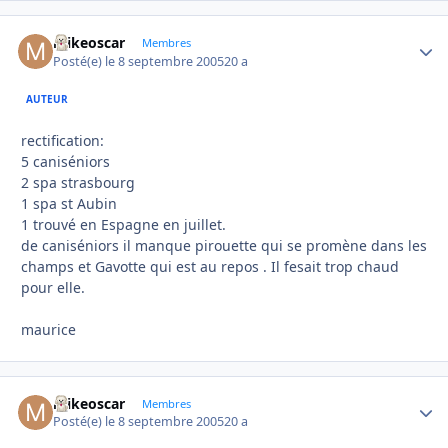
mikeoscar
Autho
Membres
Posté(e)
le 8 septembre 2005
20 a
AUTEUR
rectification:
5 caniséniors
2 spa strasbourg
1 spa st Aubin
1 trouvé en Espagne en juillet.
de caniséniors il manque pirouette qui se promène dans les
champs et Gavotte qui est au repos . Il fesait trop chaud
pour elle.
maurice
mikeoscar
Autho
Membres
Posté(e)
le 8 septembre 2005
20 a