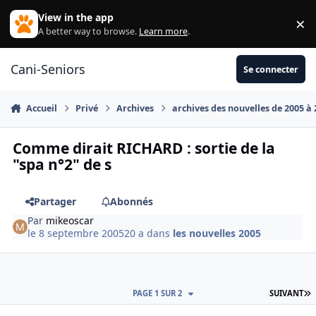
Aller au contenu
View in the app
×
Di
A better way to browse.
Learn more
.
Cani-Seniors
Se connecter
Accueil
Privé
Archives
archives des nouvelles de 2005 à
Comme dirait RICHARD : sortie de la
"spa n°2" de s
Partager
Abonnés
Par
mikeoscar
le 8 septembre 2005
20 a
dans
les nouvelles 2005
D
PAGE 1 SUR 2
SUIVANT