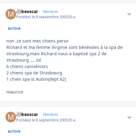
mikeoscar
Autho
Membres
Posté(e)
le 8 septembre 2005
20 a
AUTEUR
non ,ce sont mes chiens perso
Richard et ma femme Virginie sont bénévoles à la spa de
strasbourg,mais Richard nous a baptisé spa 2 de
strasbourg .....lol
6 chiens caniséniors
2 chiens spa de Strasbourg
1 chien spa st Aubin(dept 62)
maurice
mikeoscar
Autho
Membres
Posté(e)
le 8 septembre 2005
20 a
AUTEUR