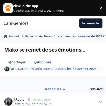
Aller au contenu
View in the app
×
Di
A better way to browse.
Learn more
.
Cani-Seniors
Se connecter
Accueil
Privé
Archives
archives des nouvelles de 2005 à
Mako se remet de ses émotions...
Partager
Abonnés
Par
S.Rault
le 25 août 2005
20 a
dans
les nouvelles 2005
D
PAGE 1 SUR 2
SUIVANT
S.Rault
Autho
Administratrice
Posté(e)
le 25 août 2005
20 a