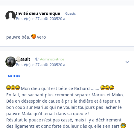
Invité dieu veronique
Guests
Posté(e)
le 27 août 2005
20 a
pauvre béa.
vero
S.Rault
Autho
Administratrice
Posté(e)
le 27 août 2005
20 a
AUTEUR
Mon dieu qu'il est bête ce Richard .......
En fait, ne sachant plus comment séparer Marius et Mako,
Béa en désespoir de cause à pris la théière et à taper un
bon coup sur Marius qui ne voulait toujours pas lacher le
pauvre Mako qu'il tenait dans sa gueule !
Résultat le pouce n'est pas cassé, mais il y a déchirement
des ligaments et donc forte douleur dès qu'elle s'en sert