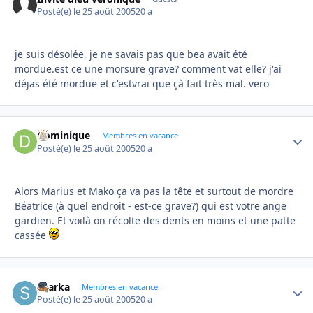
Posté(e)
le 25 août 2005
20 a
je suis désolée, je ne savais pas que bea avait été
mordue.est ce une morsure grave? comment vat elle? j'ai
déjas été mordue et c'estvrai que çà fait très mal. vero
Dominique
Autho
Membres en vacance
Posté(e)
le 25 août 2005
20 a
Alors Marius et Mako ça va pas la tête et surtout de mordre
Béatrice (à quel endroit - est-ce grave?) qui est votre ange
gardien. Et voilà on récolte des dents en moins et une patte
cassée
sharka
Autho
Membres en vacance
Posté(e)
le 25 août 2005
20 a