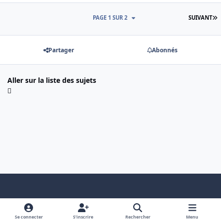
D
PAGE 1 SUR 2
SUIVANT
Partager
Abonnés
Aller sur la liste des sujets
Light Mode
Dark Mode
System Preference
f
x
a
Se connecter
S’inscrire
Rechercher
Menu