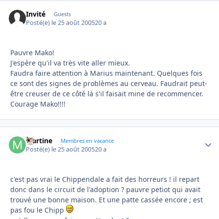
Invité
Guests
Posté(e)
le 25 août 2005
20 a
Pauvre Mako!
J'espère qu'il va très vite aller mieux.
Faudra faire attention à Marius maintenant. Quelques fois
ce sont des signes de problèmes au cerveau. Faudrait peut-
être creuser de ce côté là s'il faisait mine de recommencer.
Courage Mako!!!!
Martine
Autho
Membres en vacance
Posté(e)
le 25 août 2005
20 a
c'est pas vrai le Chippendale a fait des horreurs ! il repart
donc dans le circuit de l'adoption ? pauvre petiot qui avait
trouvé une bonne maison. Et une patte cassée encore ; est
pas fou le Chipp