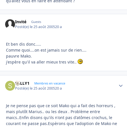
qu'allez vous en faire en attendant ?
Invité
Guests
Posté(e)
le 25 août 2005
20 a
Et ben dis donc.....
Comme quoi....on est jamais sur de rien....
pauvre Mako.
j'espère qu'il va aller mieux tres vite..
SALLY1
Autho
Membres en vacance
Posté(e)
le 25 août 2005
20 a
Je ne pense pas que ce soit Mako qui a fait des horreurs ,
mais plutôt Marius.. ou les deux . Problème entre
maics..Enfin disons qu'ils n'ont pas d'atômes crochus, le
courant ne passe pas.Espèrons que l'adoption de Mako ne