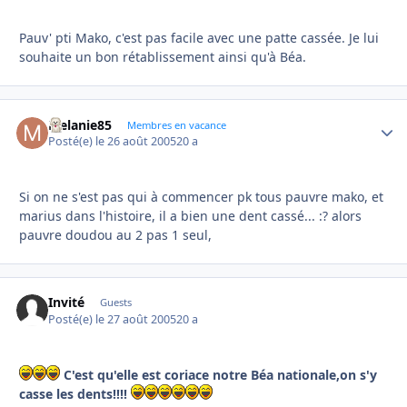
Pauv' pti Mako, c'est pas facile avec une patte cassée. Je lui
souhaite un bon rétablissement ainsi qu'à Béa.
Melanie85
Autho
Membres en vacance
Posté(e)
le 26 août 2005
20 a
Si on ne s'est pas qui à commencer pk tous pauvre mako, et
marius dans l'histoire, il a bien une dent cassé... :? alors
pauvre doudou au 2 pas 1 seul,
Invité
Guests
Posté(e)
le 27 août 2005
20 a
C'est qu'elle est coriace notre Béa nationale,on s'y
casse les dents!!!!