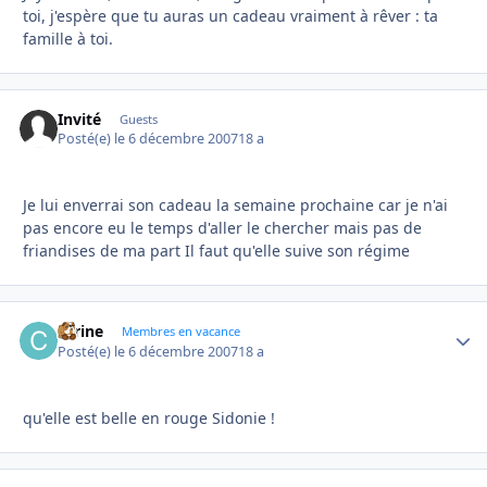
toi, j'espère que tu auras un cadeau vraiment à rêver : ta
famille à toi.
Invité
Guests
Posté(e)
le 6 décembre 2007
18 a
Je lui enverrai son cadeau la semaine prochaine car je n'ai
pas encore eu le temps d'aller le chercher mais pas de
friandises de ma part Il faut qu'elle suive son régime
carine
Autho
Membres en vacance
Posté(e)
le 6 décembre 2007
18 a
qu'elle est belle en rouge Sidonie !