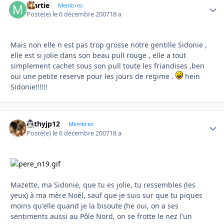
martie
Autho
Membres
Posté(e)
le 6 décembre 2007
18 a
Mais non elle n est pas trop grosse notre gentille Sidonie ,
elle est si jolie dans son beau pull rouge , elle a tout
simplement cachet sous son pull toute les friandises ,ben
oui une petite reserve pour les jours de regime .
hein
Sidonie!!!!!!
cathyjp12
Autho
Membres
Posté(e)
le 6 décembre 2007
18 a
Mazette, ma Sidonie, que tu es jolie, tu ressembles (les
yeux) à ma mère Noël, sauf que je suis sur que tu piques
moins qu'elle quand je la bisoute (he oui, on a ses
sentiments aussi au Pôle Nord, on se frotte le nez l'un