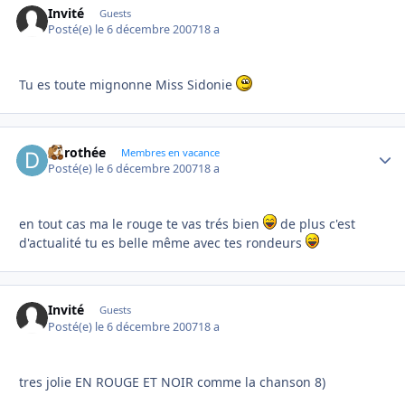
Invité
Guests
Posté(e)
le 6 décembre 2007
18 a
Tu es toute mignonne Miss Sidonie
dorothée
Autho
Membres en vacance
Posté(e)
le 6 décembre 2007
18 a
en tout cas ma le rouge te vas trés bien
de plus c'est
d'actualité tu es belle même avec tes rondeurs
Invité
Guests
Posté(e)
le 6 décembre 2007
18 a
tres jolie EN ROUGE ET NOIR comme la chanson 8)