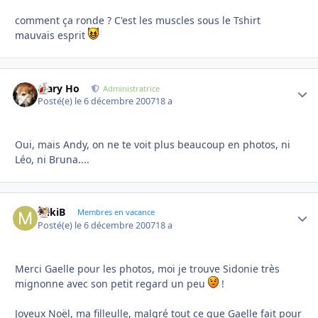
comment ça ronde ? C'est les muscles sous le Tshirt
mauvais esprit
Mary Ho
Autho
Administratrice
Posté(e)
le 6 décembre 2007
18 a
Oui, mais Andy, on ne te voit plus beaucoup en photos, ni
Léo, ni Bruna....
MikiB
Autho
Membres en vacance
Posté(e)
le 6 décembre 2007
18 a
Merci Gaelle pour les photos, moi je trouve Sidonie très
mignonne avec son petit regard un peu
!
Joyeux Noël, ma filleulle, malgré tout ce que Gaelle fait pour