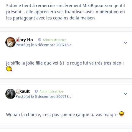
Sidonie tient à remercier sincèrement MikiB pour son gentil
présent... elle appréciera ses friandises avec modération en
les partageant avec les copains de la maison
Mary Ho
Autho
Administratrice
Posté(e)
le 6 décembre 2007
18 a
je siffle la jolie fille que voilà ! le rouge lui va très très bien !
S.Rault
Autho
Administratrice
Posté(e)
le 6 décembre 2007
18 a
Wouah la chance, c'est pas comme ça que tu vas maigrir