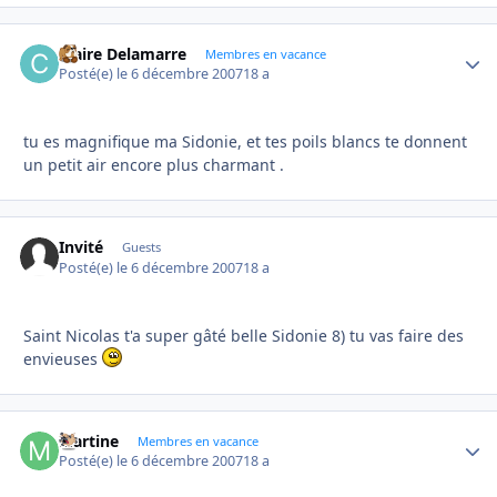
Claire Delamarre
Autho
Membres en vacance
Posté(e)
le 6 décembre 2007
18 a
tu es magnifique ma Sidonie, et tes poils blancs te donnent
un petit air encore plus charmant .
Invité
Guests
Posté(e)
le 6 décembre 2007
18 a
Saint Nicolas t'a super gâté belle Sidonie 8) tu vas faire des
envieuses
Martine
Autho
Membres en vacance
Posté(e)
le 6 décembre 2007
18 a