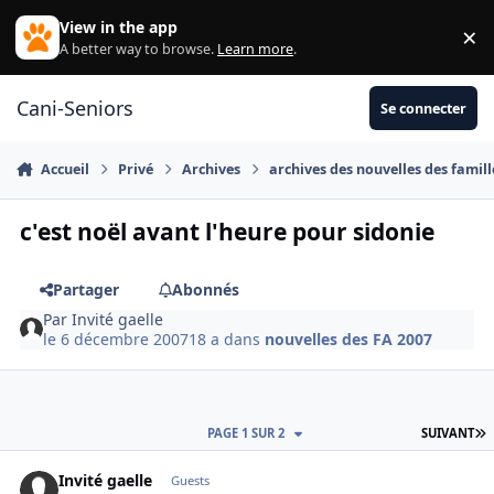
Aller au contenu
View in the app
×
Di
A better way to browse.
Learn more
.
Cani-Seniors
Se connecter
Accueil
Privé
Archives
archives des nouvelles des famill
c'est noël avant l'heure pour sidonie
Partager
Abonnés
Par
Invité gaelle
le 6 décembre 2007
18 a
dans
nouvelles des FA 2007
D
PAGE 1 SUR 2
SUIVANT
Invité gaelle
Guests