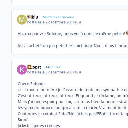
MikiB
Membres en vacance
Posté(e)
le 2 décembre 2007
18 a
Ah, ma pauvre Sidonie, nous voilà dans le même pétrin!
Je t'ai acheté un joli petit tee-shirt pour Noël, mais t'inqu
kizoprt
Membres
Posté(e)
le 3 décembre 2007
18 a
Chère Sidonie
c'est moi reine-mère.Je t'assure de toute ma sympathie et
C'est affreux, affreux, affreux. Et quand je réclame, on m'
Mais j'ai bon espoir pour toi, car tu as bien la bonne strat
les yeux du bigorneau qui a raté la marée.Vraiment bien m
Continues le combat Sido!!Ne lâches pas!!!Bats -toi et ta 
Signé
Jicky les joues creuses