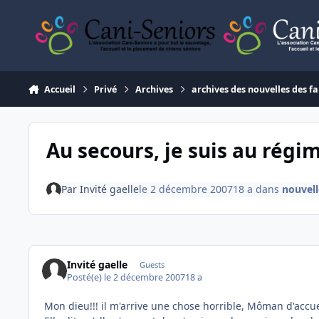
Aller au contenu
Accueil
Privé
Archives
archives des nouvelles des fa
Au secours, je suis au régi
Par
Invité gaelle
le 2 décembre 2007
18 a
dans
nouvell
Invité gaelle
Guests
Posté(e)
le 2 décembre 2007
18 a
Mon dieu!!! il m'arrive une chose horrible, Môman d'accue