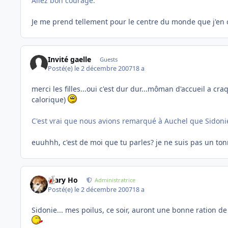
Allez bon courage.
Je me prend tellement pour le centre du monde que j'en o
Invité gaelle
Guests
Posté(e)
le 2 décembre 2007
18 a
merci les filles...oui c'est dur dur...môman d'accueil a c
calorique)
C'est vrai que nous avions remarqué à Auchel que Sidoni
euuhhh, c'est de moi que tu parles? je ne suis pas un ton
Mary Ho
Administratrice
Posté(e)
le 2 décembre 2007
18 a
Sidonie... mes poilus, ce soir, auront une bonne ration de 