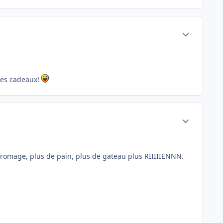
Author stats
utres cadeaux!
Author stats
 fromage, plus de pain, plus de gateau plus RIIIIIENNN.