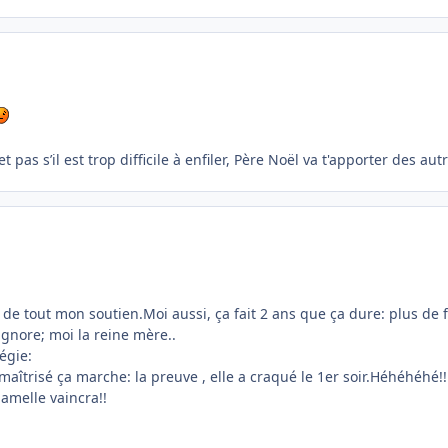
iet pas s’il est trop difficile à enfiler, Père Noël va t'apporter des a
 de tout mon soutien.Moi aussi, ça fait 2 ans que ça dure: plus de
ignore; moi la reine mère..
égie:
aîtrisé ça marche: la preuve , elle a craqué le 1er soir.Héhéhéhé!!
gamelle vaincra!!