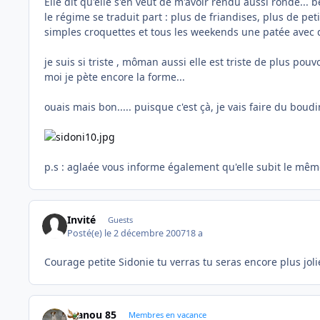
Elle dit qu'elle s'en veut de m'avoir rendu aussi ronde... 
le régime se traduit part : plus de friandises, plus de pe
simples croquettes et tous les weekends une patée avec de
je suis si triste , môman aussi elle est triste de plus pouvo
moi je pète encore la forme...
ouais mais bon..... puisque c'est çà, je vais faire du boudi
p.s : aglaée vous informe également qu'elle subit le mêm
Invité
Guests
Posté(e)
le 2 décembre 2007
18 a
Courage petite Sidonie tu verras tu seras encore plus jol
manou 85
Membres en vacance