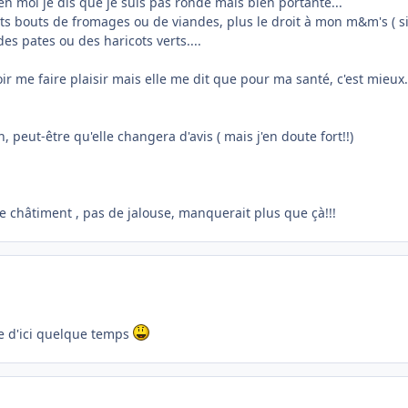
ben moi je dis que je suis pas ronde mais bien portante...
tits bouts de fromages ou de viandes, plus le droit à mon m&m's ( s
s pates ou des haricots verts....
ir me faire plaisir mais elle me dit que pour ma santé, c'est mieux... 
n, peut-être qu'elle changera d'avis ( mais j'en doute fort!!)
e châtiment , pas de jalouse, manquerait plus que çà!!!
ie d'ici quelque temps