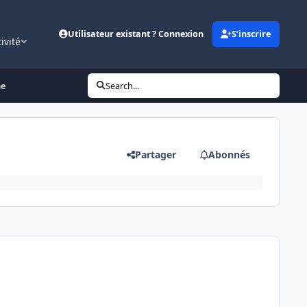
Utilisateur existant ? Connexion
S’inscrire
ivité
me
Search...
Partager
Abonnés