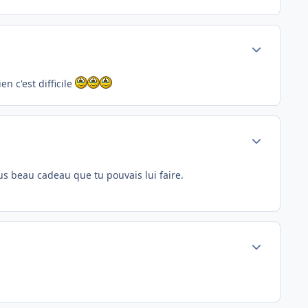
Author stats
en c'est difficile
Author stats
plus beau cadeau que tu pouvais lui faire.
Author stats