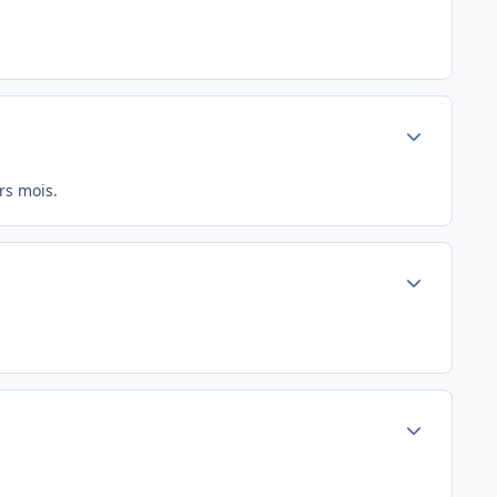
Author stats
rs mois.
Author stats
Author stats