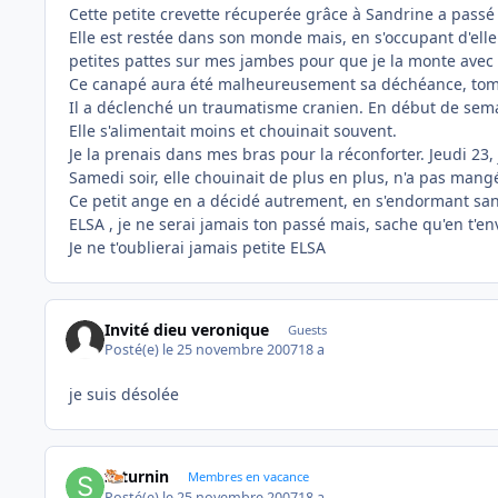
Cette petite crevette récuperée grâce à Sandrine a pass
Elle est restée dans son monde mais, en s'occupant d'ell
petites pattes sur mes jambes pour que je la monte avec 
Ce canapé aura été malheureusement sa déchéance, tomba
Il a déclenché un traumatisme cranien. En début de semaine
Elle s'alimentait moins et chouinait souvent.
Je la prenais dans mes bras pour la réconforter. Jeudi 23,
Samedi soir, elle chouinait de plus en plus, n'a pas mangé
Ce petit ange en a décidé autrement, en s'endormant san
ELSA , je ne serai jamais ton passé mais, sache qu'en t'env
Je ne t'oublierai jamais petite ELSA
Invité dieu veronique
Guests
Posté(e)
le 25 novembre 2007
18 a
je suis désolée
saturnin
Membres en vacance
Posté(e)
le 25 novembre 2007
18 a