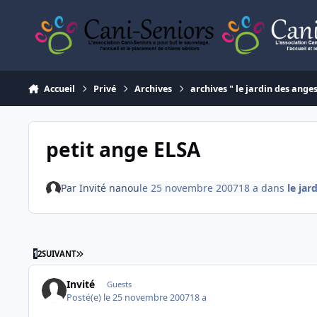
Aller au contenu
Accueil
Privé
Archives
archives " le jardin des ange
petit ange ELSA
Par
Invité nanou
le 25 novembre 2007
18 a
dans
le jar
DERNIÈRE PAGE
1
2
SUIVANT
Invité
Guests
Posté(e)
le 25 novembre 2007
18 a