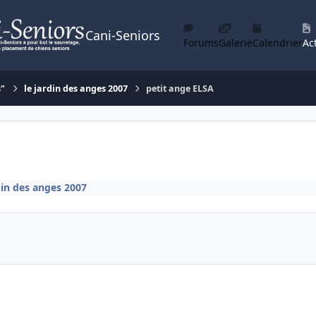
Cani-Seniors
Forums
Galerie
Calendrier
Act
s"
le jardin des anges 2007
petit ange ELSA
din des anges 2007