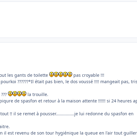
out les gants de toilette
pas croyable !!!
ourkoi ??????*Il était pas bien, le dos voussé !!!! mangeait pas, tri
r ???
la trouille.
 piqure de spasfon et retour à la maison attente !!!!!! si 24 heures a
t !! il se remet à pousser...............je lui redonne du spasfon en
itre.
il est revenu de son tour hygiénique la queue en l'air tout guiller