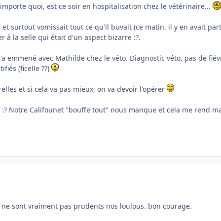
importe quoi, est ce soir en hospitalisation chez le vétérinaire...
t surtout vomissait tout ce qu'il buvait (ce matin, il y en avait par
 à la selle qui était d'un aspect bizarre :?.
l'a emmené avec Mathilde chez le véto. Diagnostic véto, pas de fiévr
fiés (ficelle ??)
elles et si cela va pas mieux, on va devoir l'opérer
ux :? Notre Califounet ''bouffe tout" nous manque et cela me rend m
ils ne sont vraiment pas prudents nos loulous. bon courage.