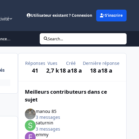
Utilisateur existant ? Connexion
S’inscrire
ivité
nce...
Search...
Réponses
Vues
Créé
Dernière réponse
41
2,7 k
18 a
18 a
18 a
18 a
és
Meilleurs contributeurs dans ce
sujet
manou 85
3 messages
saturnin
3 messages
emmy