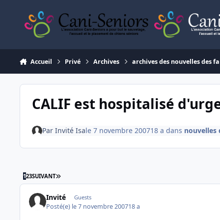
Aller au contenu
Accueil
Privé
Archives
archives des nouvelles des fa
CALIF est hospitalisé d'urge
Par
Invité Isa
le 7 novembre 2007
18 a
dans
nouvelles 
DERNIÈRE PAGE
1
2
3
SUIVANT
Invité
Guests
Posté(e)
le 7 novembre 2007
18 a