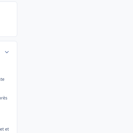
Author stats
ste
près
et et