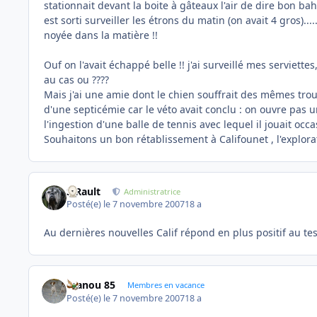
stationnait devant la boite à gâteaux l'air de dire bon b
est sorti surveiller les étrons du matin (on avait 4 gros)....
noyée dans la matière !!
Ouf on l'avait échappé belle !! j'ai surveillé mes serviettes
au cas ou ????
Mais j'ai une amie dont le chien souffrait des mêmes trou
d'une septicémie car le véto avait conclu : on ouvre pas 
l'ingestion d'une balle de tennis avec lequel il jouait occ
Souhaitons un bon rétablissement à Califounet , l'explor
S.Rault
Administratrice
Posté(e)
le 7 novembre 2007
18 a
Au dernières nouvelles Calif répond en plus positif au test
manou 85
Membres en vacance
Posté(e)
le 7 novembre 2007
18 a