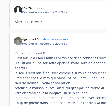
Invité
Guests
Posté(e)
le 7 novembre 2007
18 a
Alors, des news ?
manou 85
Membres en vacance
Posté(e)
le 7 novembre 2007
18 a
Pauvre petit bout !!
C'est arrivé à Mon Matin Fabrizio cador en conneries surt
Il avait avalé une serviette éponge invité, arré en éponge p
abattu !
le soir il s'est mis à pousser comme si il voulait accouche
Emmener chez le véto qui palpe, palpe !! bof !!!!! fait une
rien de nouveau radio et opération.
retour à la maison, surveillance du gros pas en forme du tou
version "fond sous la langue" On se recouche.
Je pars au boulot en laissant le jeune homme avec son ma
Coup de phone dans la matinée. Mossieur Fabrizio va bien 