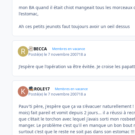
mon BA quand il était chiot mangeait tous les morceaux d
l'estomac,
Ah ces petits jeunots faut toujours avoir un oeil dessus
REBECCA
Membres en vacance
Posté(e)
le 7 novembre 2007
18 a
J'espère que l'opération va être évitée. Je croise les papat
KAROLE17
Membres en vacance
Posté(e)
le 7 novembre 2007
18 a
Pauv'ti père, j'espère que ça va s'évacuer naturellement 
mois) fait pareil et vomit depuis 2 jours... il a réussi à rec
que c'était le torchon avec lequel j'avais sorti mon rosbee
manger. Le problème c'est qu'il en manque un bon bout mai
surtout c'est que le reste ne soit pas dans son estomac !!