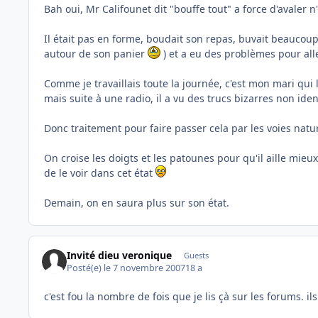
Bah oui, Mr Califounet dit "bouffe tout" a force d'avaler n'
Il était pas en forme, boudait son repas, buvait beaucoup e
autour de son panier
) et a eu des problèmes pour aller
Comme je travaillais toute la journée, c'est mon mari qui 
mais suite à une radio, il a vu des trucs bizarres non identi
Donc traitement pour faire passer cela par les voies natur
On croise les doigts et les patounes pour qu'il aille mie
de le voir dans cet état
Demain, on en saura plus sur son état.
Invité dieu veronique
Guests
Posté(e)
le 7 novembre 2007
18 a
c'est fou la nombre de fois que je lis çà sur les forums. 