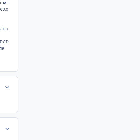
 mari
iette
asfon
t DCD
 de
Author stats
Author stats