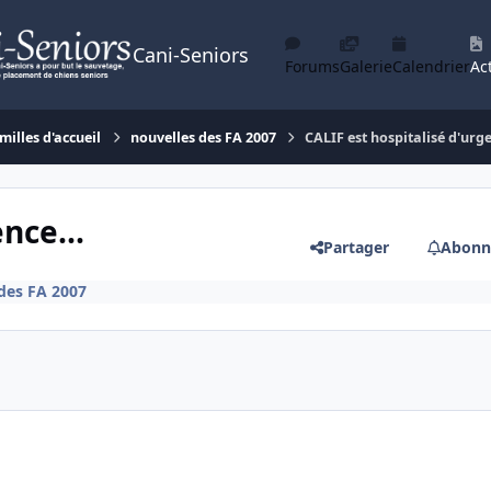
Cani-Seniors
Forums
Galerie
Calendrier
Act
milles d'accueil
nouvelles des FA 2007
CALIF est hospitalisé d'urge
nce...
Partager
Abonn
des FA 2007