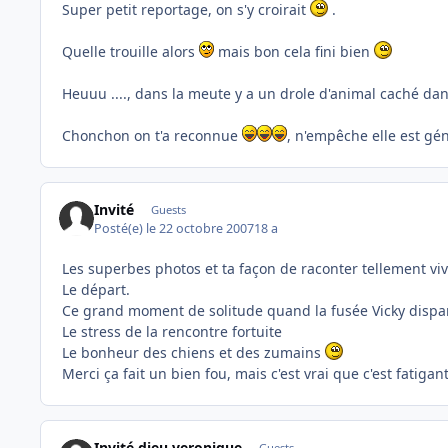
Super petit reportage, on s'y croirait
.
Quelle trouille alors
mais bon cela fini bien
Heuuu ...., dans la meute y a un drole d'animal caché da
Chonchon on t'a reconnue
, n'empêche elle est gé
Invité
Guests
Posté(e)
le 22 octobre 2007
18 a
Les superbes photos et ta façon de raconter tellement viv
Le départ.
Ce grand moment de solitude quand la fusée Vicky dispa
Le stress de la rencontre fortuite
Le bonheur des chiens et des zumains
Merci ça fait un bien fou, mais c'est vrai que c'est fatigan
Invité dieu veronique
Guests