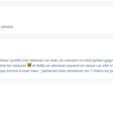
s photos.
eur qu'elle soit revenue car avec un courant ce n'est jamais gagné 
ême les voitures
et Nikki se retrouve souvent en laisse car elle n'o
t pas encore à mon nom . J'aimerais bien emmener les 7 miens en p