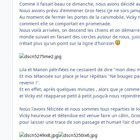
Comme il faisait beau ce dimanche, nous avons décidé avec
Nous avions prévu d'emmener Gros Ness (je ne sors jamai
Au moment de fermer les portes de la canimobile, Vicky nous
comment elle se comportait en promenade.
Nous voilà arrivées, on descend les chiens et on démarre 
monde suivait en faisant des cercles autour de nous, jusq
n'était plus qu'un point sur la ligne d'horizon
Lila et Manon pétrifiées ne cessaient de dire "mon dieu mai
Et moi tétanisée sur place je leur répétais "Ne bougez pas !
revenir !".
Et en effet, après quelques minutes , alors que je commen
et Vicky est réapparue petit à petit jusqu'à nous rejoindre
Nous l'avons félicitée et nous sommes tous reparties le l
Vicky heureuse et détendue est venue faire un câlin, Gros
pour laisser une trace de son passage et humait l'air d'