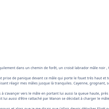
ilement dans un chemin de forêt, un croisé labrador mâle noir , t
 prise de panique devant ce mâle qui porte le fouet très haut et t
isant réagir mes mâles jusque là tranquiles. Cayenne, grognant, s
s à s'avançer vers le mâle en portant lui aussi la queue haute, près
t lui aussi d'être rattaché par Manon se décidait à charger le mâle 
urs et alors que je me disais que j'allais devoir détacher Eliott 