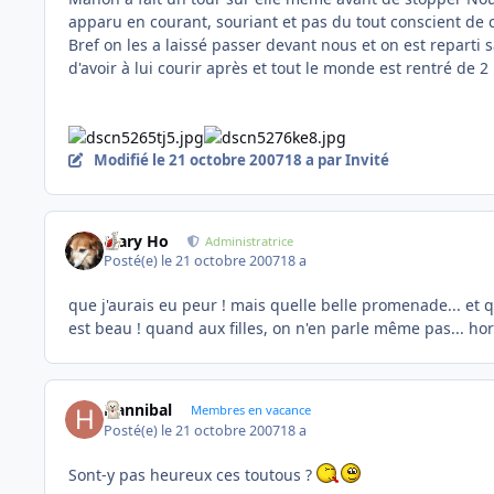
apparu en courant, souriant et pas du tout conscient de c
Bref on les a laissé passer devant nous et on est reparti
d'avoir à lui courir après et tout le monde est rentré de
Modifié
le 21 octobre 2007
18 a
par Invité
Mary Ho
Administratrice
Posté(e)
le 21 octobre 2007
18 a
que j'aurais eu peur ! mais quelle belle promenade... et q
est beau ! quand aux filles, on n'en parle même pas... hor
Hannibal
Membres en vacance
Posté(e)
le 21 octobre 2007
18 a
Sont-y pas heureux ces toutous ?