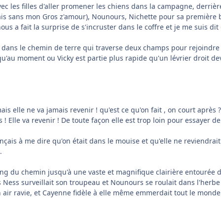
 les filles d'aller promener les chiens dans la campagne, derrière 
s sans mon Gros z'amour), Nounours, Nichette pour sa première b
 a fait la surprise de s'incruster dans le coffre et je me suis dit 
dans le chemin de terre qui traverse deux champs pour rejoindre la
u'au moment ou Vicky est partie plus rapide qu'un lévrier droit de
s elle ne va jamais revenir ! qu'est ce qu'on fait , on court après ?
 Elle va revenir ! De toute façon elle est trop loin pour essayer de l
çais à me dire qu'on était dans le mouise et qu'elle ne reviendrait
.
ong du chemin jusqu'à une vaste et magnifique clairière entourée d
 Ness surveillait son troupeau et Nounours se roulait dans l'herbe
un air ravie, et Cayenne fidèle à elle même emmerdait tout le mond