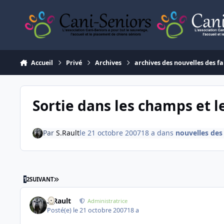
Aller au contenu
Accueil
Privé
Archives
archives des nouvelles des fa
Sortie dans les champs et le
Par
S.Rault
le 21 octobre 2007
18 a
dans
nouvelles des
DERNIÈRE PAGE
1
2
SUIVANT
S.Rault
Administratrice
Posté(e)
le 21 octobre 2007
18 a