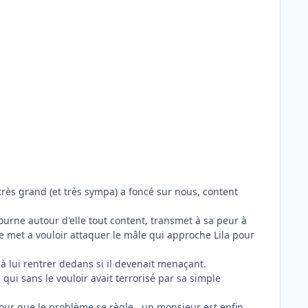
rès grand (et très sympa) a foncé sur nous, content
ourne autour d'elle tout content, transmet à sa peur à
e met a vouloir attaquer le mâle qui approche Lila pour
 à lui rentrer dedans si il devenait menaçant.
qui sans le vouloir avait terrorisé par sa simple
pour que le problème se règle , un monsieur est enfin