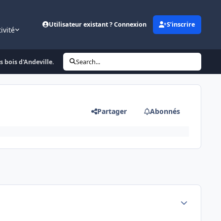
Utilisateur existant ? Connexion
S’inscrire
ivité
s bois d'Andeville.
Search...
Partager
Abonnés
Author stats