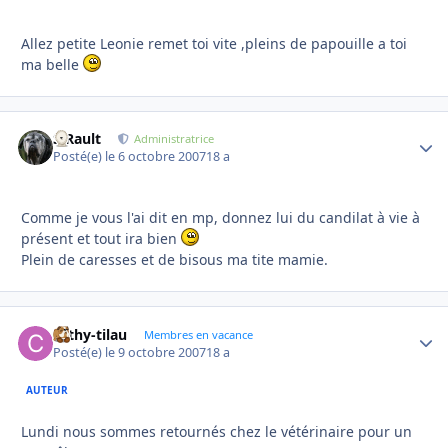
Allez petite Leonie remet toi vite ,pleins de papouille a toi
ma belle
S.Rault
Autho
Administratrice
Posté(e)
le 6 octobre 2007
18 a
Comme je vous l'ai dit en mp, donnez lui du candilat à vie à
présent et tout ira bien
Plein de caresses et de bisous ma tite mamie.
cathy-tilau
Autho
Membres en vacance
Posté(e)
le 9 octobre 2007
18 a
AUTEUR
Lundi nous sommes retournés chez le vétérinaire pour un