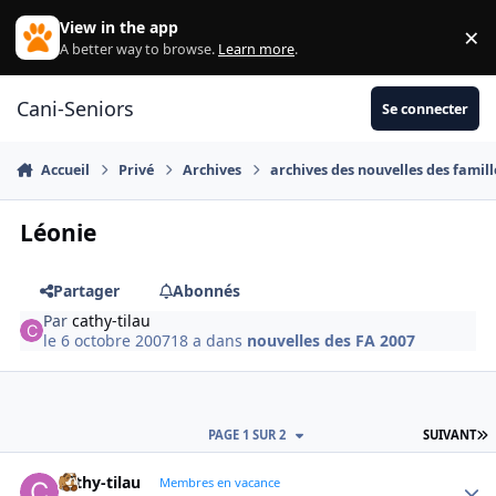
Aller au contenu
View in the app
×
Di
A better way to browse.
Learn more
.
Cani-Seniors
Se connecter
Accueil
Privé
Archives
archives des nouvelles des famill
Léonie
Partager
Abonnés
Par
cathy-tilau
le 6 octobre 2007
18 a
dans
nouvelles des FA 2007
D
PAGE 1 SUR 2
SUIVANT
cathy-tilau
Autho
Membres en vacance