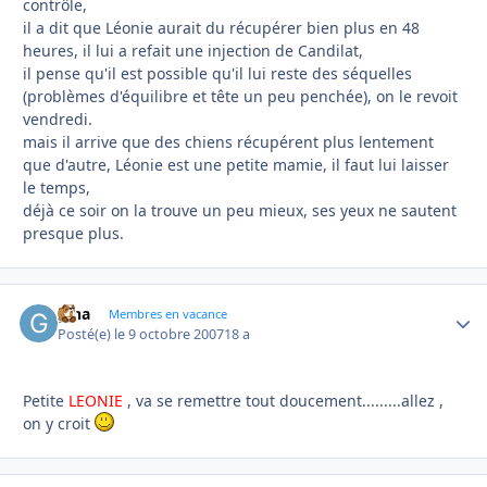
contrôle,
il a dit que Léonie aurait du récupérer bien plus en 48
heures, il lui a refait une injection de Candilat,
il pense qu'il est possible qu'il lui reste des séquelles
(problèmes d'équilibre et tête un peu penchée), on le revoit
vendredi.
mais il arrive que des chiens récupérent plus lentement
que d'autre, Léonie est une petite mamie, il faut lui laisser
le temps,
déjà ce soir on la trouve un peu mieux, ses yeux ne sautent
presque plus.
gina
Autho
Membres en vacance
Posté(e)
le 9 octobre 2007
18 a
Petite
LEONIE
, va se remettre tout doucement.........allez ,
on y croit