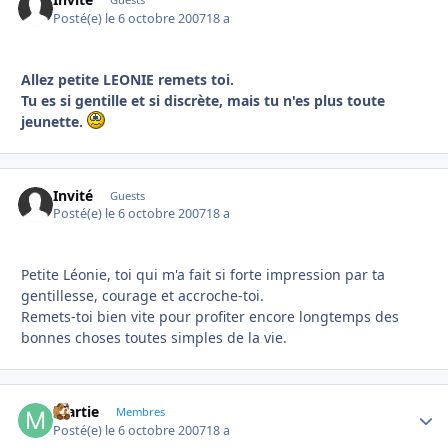
Posté(e)
le 6 octobre 2007
18 a
Allez petite LEONIE remets toi.
Tu es si gentille et si discrète, mais tu n'es plus toute
jeunette.
Invité
Guests
Posté(e)
le 6 octobre 2007
18 a
Petite Léonie, toi qui m'a fait si forte impression par ta
gentillesse, courage et accroche-toi.
Remets-toi bien vite pour profiter encore longtemps des
bonnes choses toutes simples de la vie.
martie
Autho
Membres
Posté(e)
le 6 octobre 2007
18 a