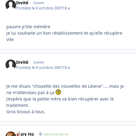
Invité
Guests
Posté(e)
le 6 octobre 2007
18 a
pauvre p'tite mémère
je lui souhaite un bon rétablissement et qu'elle récupère
vite
Invité
Guests
Posté(e)
le 6 octobre 2007
18 a
Je me disais "chouette des nouvelles de Léonie".... mais je
ne m'attendais pas à ça
J'espère que la petite mère va bien récupérer avec le
traitement.
Gros bisous à tous.
Mary Ho
Autho
Administratrice