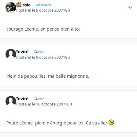
Flossie
Autho
Membres
Posté(e)
le 9 octobre 2007
18 a
courage Léonie, on pense bien à toi
Invité
Guests
Posté(e)
le 9 octobre 2007
18 a
Plein de papouilles, ma belle mignonne.
Invité
Guests
Posté(e)
le 10 octobre 2007
18 a
Petite Léonie, plein d'énergie pour toi. Ca va aller