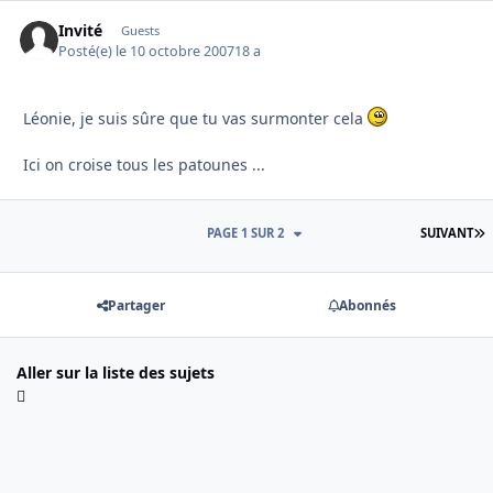
Invité
Guests
Posté(e)
le 10 octobre 2007
18 a
Léonie, je suis sûre que tu vas surmonter cela
Ici on croise tous les patounes ...
D
PAGE 1 SUR 2
SUIVANT
Partager
Abonnés
Aller sur la liste des sujets