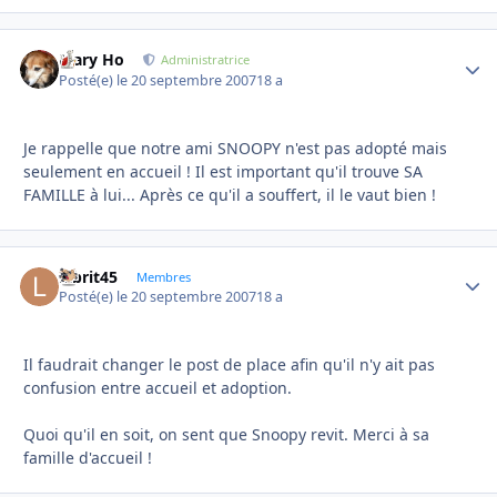
Mary Ho
Autho
Administratrice
Posté(e)
le 20 septembre 2007
18 a
Je rappelle que notre ami SNOOPY n'est pas adopté mais
seulement en accueil ! Il est important qu'il trouve SA
FAMILLE à lui... Après ce qu'il a souffert, il le vaut bien !
labrit45
Autho
Membres
Posté(e)
le 20 septembre 2007
18 a
Il faudrait changer le post de place afin qu'il n'y ait pas
confusion entre accueil et adoption.
Quoi qu'il en soit, on sent que Snoopy revit. Merci à sa
famille d'accueil !