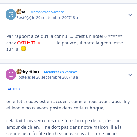
gina
Autho
Membres en vacance
Posté(e)
le 20 septembre 2007
18 a
Par rapport à ce qu'il a connu ......c'est un hotel 6 ******
chez
CATHY TILAU
...........le pauvre , il porte la gentillesse
sur lui
cathy-tilau
Autho
Membres en vacance
Posté(e)
le 20 septembre 2007
18 a
AUTEUR
en effet snoopy est en accueil , comme nous avons aussi lily
et léonie nous avons posté dans cette rubrique,
cela fait trois semaines que l'on s'occupe de lui, c'est un
amour de chien, il ne dort pas dans notre maison, il a la
sienne juste à côte de chez nous sous abri, une niche