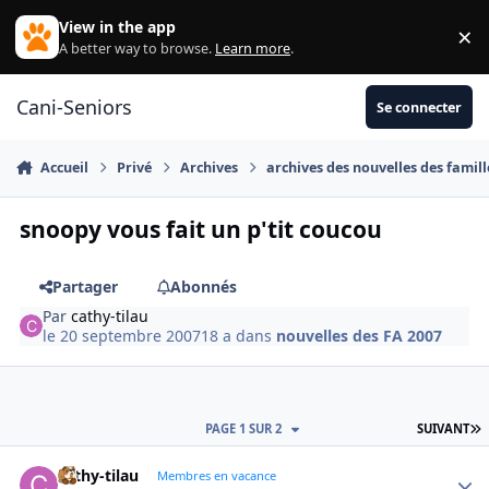
Aller au contenu
View in the app
×
Di
A better way to browse.
Learn more
.
Cani-Seniors
Se connecter
Accueil
Privé
Archives
archives des nouvelles des famill
snoopy vous fait un p'tit coucou
Partager
Abonnés
Par
cathy-tilau
le 20 septembre 2007
18 a
dans
nouvelles des FA 2007
D
PAGE 1 SUR 2
SUIVANT
cathy-tilau
Autho
Membres en vacance