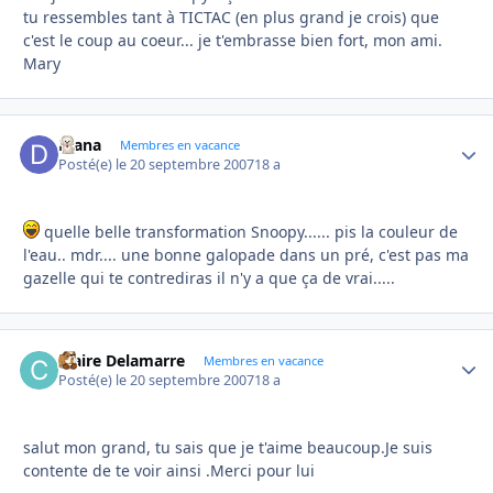
tu ressembles tant à TICTAC (en plus grand je crois) que
c'est le coup au coeur... je t'embrasse bien fort, mon ami.
Mary
Diana
Autho
Membres en vacance
Posté(e)
le 20 septembre 2007
18 a
quelle belle transformation Snoopy...... pis la couleur de
l'eau.. mdr.... une bonne galopade dans un pré, c'est pas ma
gazelle qui te contrediras il n'y a que ça de vrai.....
Claire Delamarre
Autho
Membres en vacance
Posté(e)
le 20 septembre 2007
18 a
salut mon grand, tu sais que je t'aime beaucoup.Je suis
contente de te voir ainsi .Merci pour lui