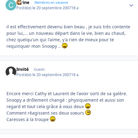
carine
Autho
Membres en vacance
Posté(e)
le 20 septembre 2007
18 a
il est effectivement devenu bien beau , je suis très contente
pour lui,... un nouveau départ dans la vie, bien au chaud,
chez quelqu'un qui l'aime, y'a rien de mieux pour te
requinquer mon Snoopy ..
Invité
Guests
Posté(e)
le 20 septembre 2007
18 a
Encore merci Cathy et Laurent de l'avoir sorti de sa galère.
Snoopy a drôlement changé : physiquement et aussi son
regard et tout cela grâce à vous deux
Comment réagissent ses deux soeurs
Caresses à la troupe