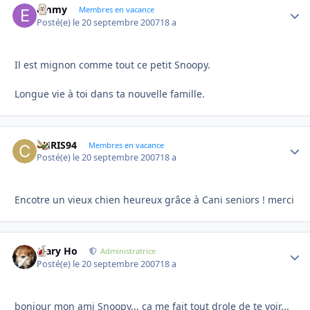
emmy
Autho
Membres en vacance
Posté(e)
le 20 septembre 2007
18 a
Il est mignon comme tout ce petit Snoopy.
Longue vie à toi dans ta nouvelle famille.
CHRIS94
Autho
Membres en vacance
Posté(e)
le 20 septembre 2007
18 a
Encotre un vieux chien heureux grâce à Cani seniors ! merci
Mary Ho
Autho
Administratrice
Posté(e)
le 20 septembre 2007
18 a
bonjour mon ami Snoopy... ça me fait tout drole de te voir...