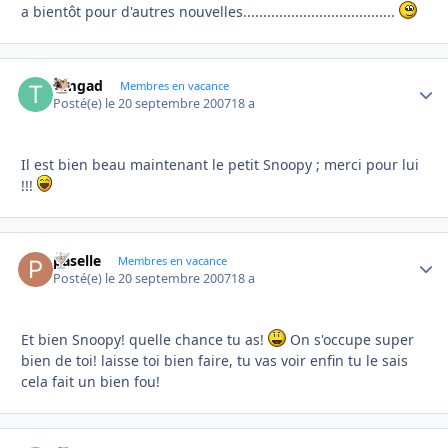
a bientôt pour d'autres nouvelles......................................
timgad
Autho
Membres en vacance
Posté(e)
le 20 septembre 2007
18 a
Il est bien beau maintenant le petit Snoopy ; merci pour lui
!!!
paselle
Autho
Membres en vacance
Posté(e)
le 20 septembre 2007
18 a
Et bien Snoopy! quelle chance tu as!
On s'occupe super
bien de toi! laisse toi bien faire, tu vas voir enfin tu le sais
cela fait un bien fou!