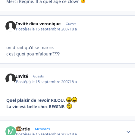
Merci Régine. Il a quel âge ce clown
Invité dieu veronique
Guests
Posté(e)
le 15 septembre 2007
18 a
on dirait qu'il se marre.
c'est quoi poumfaloum????
Invité
Guests
Posté(e)
le 15 septembre 2007
18 a
Quel plaisir de revoir FILOU.
La vie est belle chez REGINE.
martie
Autho
Membres
Posté(e)
le 15 septembre 2007
18 a