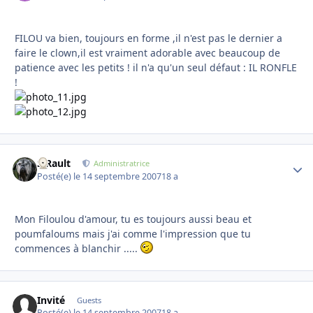
FILOU va bien, toujours en forme ,il n'est pas le dernier a
faire le clown,il est vraiment adorable avec beaucoup de
patience avec les petits ! il n'a qu'un seul défaut : IL RONFLE
!
S.Rault
Autho
Administratrice
Posté(e)
le 14 septembre 2007
18 a
Mon Filoulou d'amour, tu es toujours aussi beau et
poumfaloums mais j'ai comme l'impression que tu
commences à blanchir .....
Invité
Guests
Posté(e)
le 14 septembre 2007
18 a