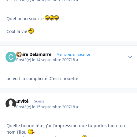
Quel beau sourire
Cool la vie
Claire Delamarre
Autho
Membres en vacance
Posté(e)
le 14 septembre 2007
18 a
on voit la complicité .C'est chouette
Invité
Guests
Posté(e)
le 15 septembre 2007
18 a
Quelle bonne tête, j'ai l'impression que tu portes bien ton
nom Filou