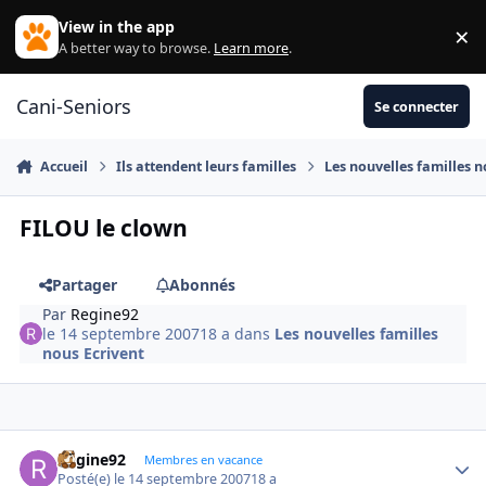
Aller au contenu
View in the app
×
Di
A better way to browse.
Learn more
.
Cani-Seniors
Se connecter
Accueil
Ils attendent leurs familles
Les nouvelles familles n
FILOU le clown
Partager
Abonnés
Par
Regine92
le 14 septembre 2007
18 a
dans
Les nouvelles familles
nous Ecrivent
Regine92
Autho
Membres en vacance
Posté(e)
le 14 septembre 2007
18 a