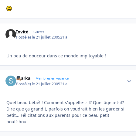
Invité
Guests
Posté(e)
le 21 juillet 2005
21 a
Un peu de douceur dans ce monde impitoyable !
sharka
Autho
Membres en vacance
Posté(e)
le 21 juillet 2005
21 a
Quel beau bébé!!! Comment s'appelle-t-il? Quel âge a-t-il?
Dire que ça grandit, parfois on voudrait bien les garder si
petit... Félicitations aux parents pour ce beau petit
bout'chou.