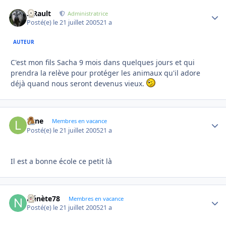
S.Rault
Autho
Administratrice
Posté(e)
le 21 juillet 2005
21 a
AUTEUR
C'est mon fils Sacha 9 mois dans quelques jours et qui
prendra la relève pour protéger les animaux qu'il adore
déjà quand nous seront devenus vieux.
Lyne
Autho
Membres en vacance
Posté(e)
le 21 juillet 2005
21 a
Il est a bonne école ce petit là
Nénète78
Autho
Membres en vacance
Posté(e)
le 21 juillet 2005
21 a