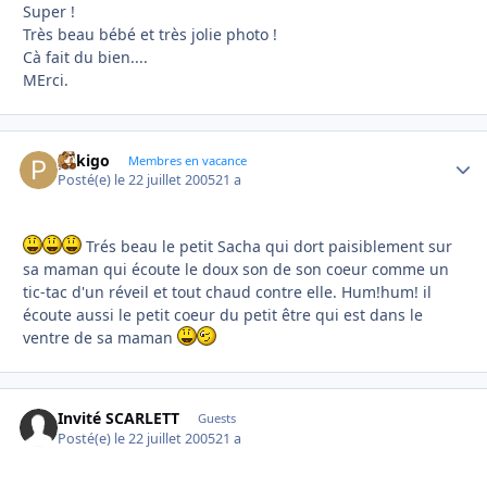
Super !
Très beau bébé et très jolie photo !
Cà fait du bien....
MErci.
pekigo
Autho
Membres en vacance
Posté(e)
le 22 juillet 2005
21 a
Trés beau le petit Sacha qui dort paisiblement sur
sa maman qui écoute le doux son de son coeur comme un
tic-tac d'un réveil et tout chaud contre elle. Hum!hum! il
écoute aussi le petit coeur du petit être qui est dans le
ventre de sa maman
Invité SCARLETT
Guests
Posté(e)
le 22 juillet 2005
21 a