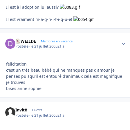
Il est à l'adoption lui aussi?
Il est vraiment m-a-g-n-i-f-i-q-u-e!
DEWEILDE
Autho
Membres en vacance
Posté(e)
le 21 juillet 2005
21 a
félicitation
c'est un très beau bébé qui ne manques pas d'amour je
penses puisqu'il est entouré d'animaux cela est magnifique
je trouves
bises anne sophie
Invité
Guests
Posté(e)
le 21 juillet 2005
21 a