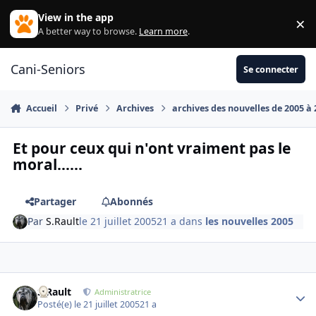
Aller au contenu
View in the app
×
Di
A better way to browse.
Learn more
.
Cani-Seniors
Se connecter
Accueil
Privé
Archives
archives des nouvelles de 2005 à
Et pour ceux qui n'ont vraiment pas le
moral......
Partager
Abonnés
Par
S.Rault
le 21 juillet 2005
21 a
dans
les nouvelles 2005
S.Rault
Autho
Administratrice
Posté(e)
le 21 juillet 2005
21 a