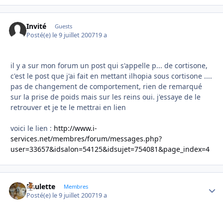
Invité
Guests
Posté(e)
le 9 juillet 2007
19 a
il y a sur mon forum un post qui s'appelle p... de cortisone,
c'est le post que j'ai fait en mettant ilhopia sous cortisone ....
pas de changement de comportement, rien de remarqué
sur la prise de poids mais sur les reins oui. j'essaye de le
retrouver et je te le mettrai en lien
voici le lien :
http://www.i-
services.net/membres/forum/messages.php?
user=33657&idsalon=54125&idsujet=754081&page_index=4
Paulette
Autho
Membres
Posté(e)
le 9 juillet 2007
19 a