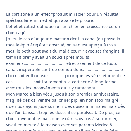
La cortisone a un effet "produit miracle" pour un résultat
spéctaculaire immédiat qui apaise le proprio.
L'effet et catastrophique sur un chien en croissance ou un
chien agé.
J'ai eu le cas d'un jeune mastino dont la canal (ou passe la
moelle épinière) était obstrué, on s'en est aperçu à trois
mos, le petit bout avait du mal à courrir avec ses frangins, il
tombait bref y avait un souci après moults
examens...................................rétrecissement de ce foutu
canal, inopérable car trop étendu donc...............................le
choix soit euthanasie...............pour que les vétos étudient ce
cas..................soit traitement à la cortisone à long terme
avec tous les inconvénients qui s'y rattachent.
Mon Marco a bien vécu jusqu'à son premier anniversaire,
fragilité des os, ventre ballonné; pipi en non stop malgré
que nous ayons joué sur le fil des doses minimales mais dès
que l'on baissait trop les doses il se paralysait. De plus, ce
chiot, invendable mais que je n'arrivais pas à supprimer,
vivait en meute à la maison avec ses parents Médéa &
Manolo. Le mâtin est pas un chien qu'il est facile de faire