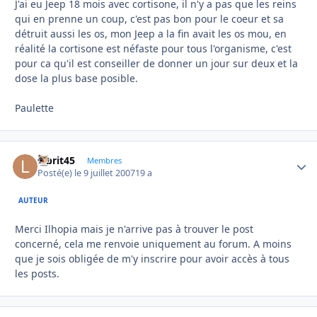
J'ai eu Jeep 18 mois avec cortisone, il n'y a pas que les reins
qui en prenne un coup, c'est pas bon pour le coeur et sa
détruit aussi les os, mon Jeep a la fin avait les os mou, en
réalité la cortisone est néfaste pour tous l'organisme, c'est
pour ca qu'il est conseiller de donner un jour sur deux et la
dose la plus base posible.
Paulette
labrit45
Autho
Membres
Posté(e)
le 9 juillet 2007
19 a
AUTEUR
Merci Ilhopia mais je n'arrive pas à trouver le post
concerné, cela me renvoie uniquement au forum. A moins
que je sois obligée de m'y inscrire pour avoir accès à tous
les posts.