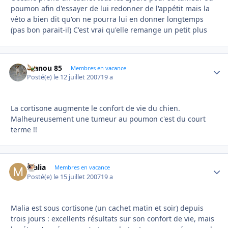
poumon afin d'essayer de lui redonner de l'appétit mais la
véto a bien dit qu'on ne pourra lui en donner longtemps
(pas bon parait-il) C'est vrai qu'elle remange un petit plus
manou 85
Autho
Membres en vacance
Posté(e)
le 12 juillet 2007
19 a
La cortisone augmente le confort de vie du chien.
Malheureusement une tumeur au poumon c'est du court
terme !!
Malia
Autho
Membres en vacance
Posté(e)
le 15 juillet 2007
19 a
Malia est sous cortisone (un cachet matin et soir) depuis
trois jours : excellents résultats sur son confort de vie, mais