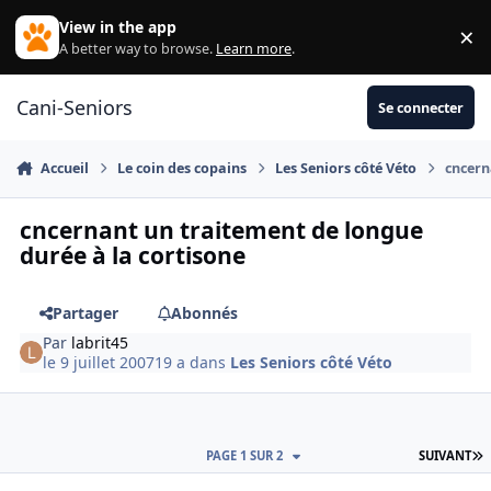
Aller au contenu
View in the app
×
Di
A better way to browse.
Learn more
.
Cani-Seniors
Se connecter
Accueil
Le coin des copains
Les Seniors côté Véto
cncern
cncernant un traitement de longue
durée à la cortisone
Partager
Abonnés
Par
labrit45
le 9 juillet 2007
19 a
dans
Les Seniors côté Véto
D
PAGE 1 SUR 2
SUIVANT