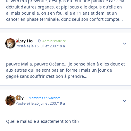
le véto m'a prévenue, c'est pas du tout une panacée car cela
détruit d'autres organes, et pipi sous elle depuis qu'elle en
a, mais pour elle, on s'en fou, elle a 11 ans et demi et un
cancer en phase terminale, donc seul son confort compte...
Mary Ho
Autho
Administratrice
Posté(e)
le 15 juillet 2007
19 a
pauvre Malia, pauvre Océane... je pense bien à elles deux et
aux autres qui ne sont pas en forme ! mais un jour de
gagné sans souffrir c'est bon à prendre...
valy
Autho
Membres en vacance
Posté(e)
le 20 juillet 2007
19 a
Quelle maladie a exactement ton titi?