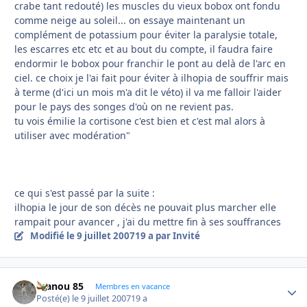
crabe tant redouté) les muscles du vieux bobox ont fondu
comme neige au soleil... on essaye maintenant un
complément de potassium pour éviter la paralysie totale,
les escarres etc etc et au bout du compte, il faudra faire
endormir le bobox pour franchir le pont au delà de l'arc en
ciel. ce choix je l'ai fait pour éviter à ilhopia de souffrir mais
à terme (d'ici un mois m'a dit le véto) il va me falloir l'aider
pour le pays des songes d'où on ne revient pas.
tu vois émilie la cortisone c'est bien et c'est mal alors à
utiliser avec modération"
ce qui s'est passé par la suite :
ilhopia le jour de son décès ne pouvait plus marcher elle
rampait pour avancer , j'ai du mettre fin à ses souffrances
Modifié
le 9 juillet 2007
19 a
par Invité
manou 85
Autho
Membres en vacance
Posté(e)
le 9 juillet 2007
19 a