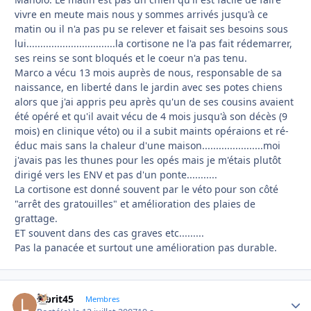
vivre en meute mais nous y sommes arrivés jusqu'à ce
matin ou il n'a pas pu se relever et faisait ses besoins sous
lui................................la cortisone ne l'a pas fait rédemarrer,
ses reins se sont bloqués et le coeur n'a pas tenu.
Marco a vécu 13 mois auprès de nous, responsable de sa
naissance, en liberté dans le jardin avec ses potes chiens
alors que j'ai appris peu après qu'un de ses cousins avaient
été opéré et qu'il avait vécu de 4 mois jusqu'à son décès (9
mois) en clinique véto) ou il a subit maints opéraions et ré-
éduc mais sans la chaleur d'une maison......................moi
j'avais pas les thunes pour les opés mais je m'étais plutôt
dirigé vers les ENV et pas d'un ponte...........
La cortisone est donné souvent par le véto pour son côté
"arrêt des gratouilles" et amélioration des plaies de
grattage.
ET souvent dans des cas graves etc.........
Pas la panacée et surtout une amélioration pas durable.
labrit45
Autho
Membres