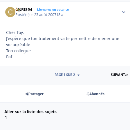
CHRIS94
Autho
Membres en vacance
Posté(e)
le 23 août 2007
18 a
Cher Toy,
J'espère que ton traitement va te permettre de mener une
vie agréable
Ton collègue
Paf
D
PAGE 1 SUR 2
SUIVANT
Partager
Abonnés
Aller sur la liste des sujets