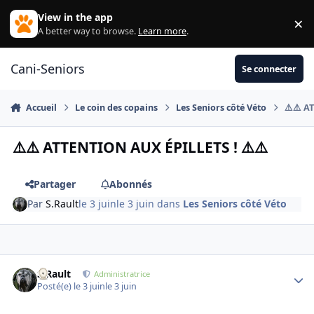
Aller au contenu
View in the app
×
Di
A better way to browse.
Learn more
.
Cani-Seniors
Se connecter
Accueil
Le coin des copains
Les Seniors côté Véto
⚠️⚠️ A
⚠️⚠️ ATTENTION AUX ÉPILLETS ! ⚠️⚠️
Partager
Abonnés
Par
S.Rault
le 3 juin
le 3 juin
dans
Les Seniors côté Véto
S.Rault
Autho
Administratrice
Posté(e)
le 3 juin
le 3 juin