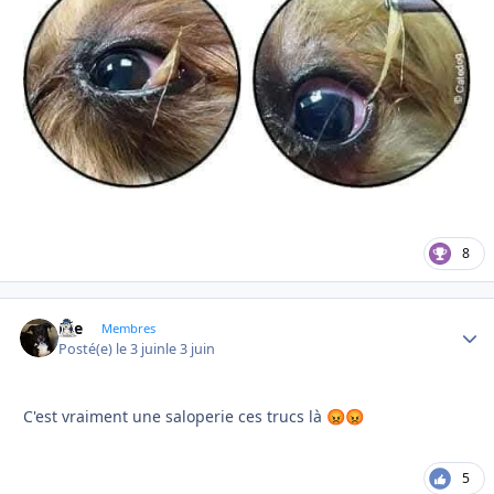
8
Joe
Autho
Membres
Posté(e)
le 3 juin
le 3 juin
C'est vraiment une saloperie ces trucs là
😡
😡
5