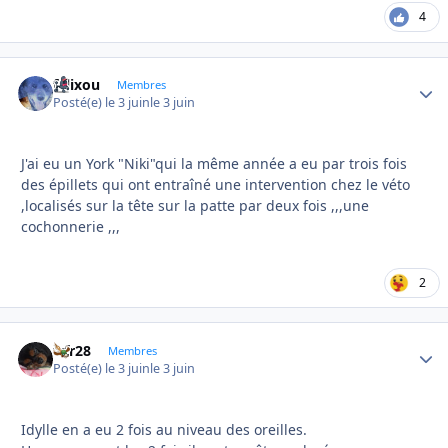
4
felixou
Autho
Membres
Posté(e)
le 3 juin
le 3 juin
J'ai eu un York "Niki"qui la même année a eu par trois fois
des épillets qui ont entraîné une intervention chez le véto
,localisés sur la tête sur la patte par deux fois ,,,une
cochonnerie ,,,
2
frfr28
Autho
Membres
Posté(e)
le 3 juin
le 3 juin
Idylle en a eu 2 fois au niveau des oreilles.