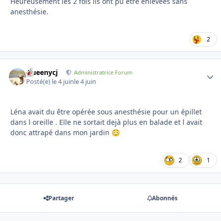
Heureusement les 2 fois ils ont pu être enlevées sans
anesthésie.
2
Queenycj
Autho
Administratrice Forum
Posté(e)
le 4 juin
le 4 juin
Léna avait du être opérée sous anesthésie pour un épillet
dans l oreille . Elle ne sortait dejà plus en balade et l avait
donc attrapé dans mon jardin
😳
2
1
Partager
Abonnés