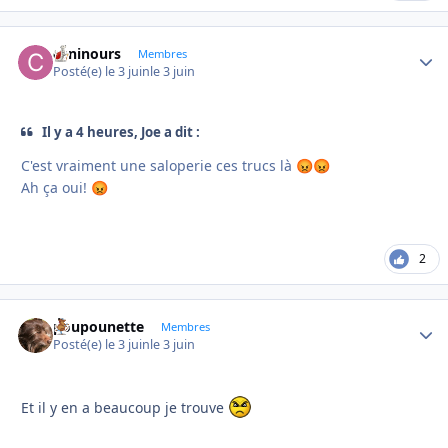
caninours
Autho
Membres
Posté(e)
le 3 juin
le 3 juin
Il y a 4 heures, Joe a dit :
C'est vraiment une saloperie ces trucs là
😡
😡
Ah ça oui!
😡
2
poupounette
Autho
Membres
Posté(e)
le 3 juin
le 3 juin
Et il y en a beaucoup je trouve