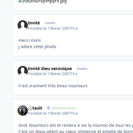
Invité
Guests
Posté(e)
le 1 février 2007
19 a
merci mimi
j adore cette photo
Invité dieu veronique
Guests
Posté(e)
le 1 février 2007
19 a
il est vraiment très beau nounours
S.Rault
Administratrice
Posté(e)
le 1 février 2007
19 a
Gros Nounours est et restera à vie la nounou de tous les p
C'est un doux géant au coeur immense et emplie de bont