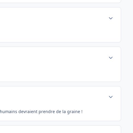
Author stats
Author stats
Author stats
d'humains devraient prendre de la graine !