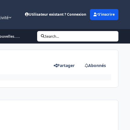
Utilisateur existant ? Connexion
S’inscrire
ivité
velles.....
Search...
Partager
Abonnés