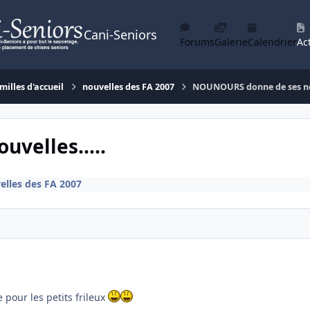
Cani-Seniors
Forums
Galerie
Calendrier
Act
milles d'accueil
nouvelles des FA 2007
NOUNOURS donne de ses nou
velles.....
elles des FA 2007
 pour les petits frileux