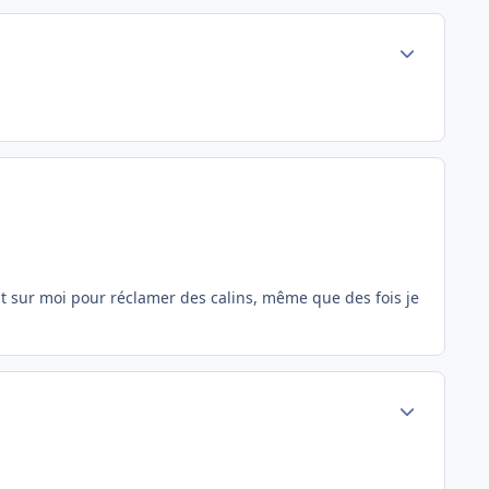
Author stats
tant sur moi pour réclamer des calins, même que des fois je
Author stats