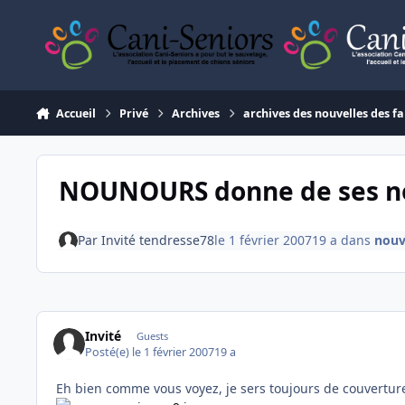
Aller au contenu
Accueil
Privé
Archives
archives des nouvelles des fa
NOUNOURS donne de ses nou
Par
Invité tendresse78
le 1 février 2007
19 a
dans
nouv
Invité
Guests
Posté(e)
le 1 février 2007
19 a
Eh bien comme vous voyez, je sers toujours de couverture