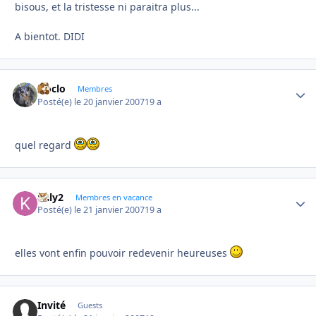
bisous, et la tristesse ni paraitra plus...
A bientot. DIDI
cloclo
Autho
Membres
Posté(e)
le 20 janvier 2007
19 a
quel regard
kaly2
Autho
Membres en vacance
Posté(e)
le 21 janvier 2007
19 a
elles vont enfin pouvoir redevenir heureuses
Invité
Guests