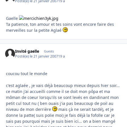
Posté(e)
le 21 janvier 2007
19 a
Gaelle
Ta patience, ton amour et tes soins vont encore faire des
merveilles sur la petite Aglaé
Invité gaelle
Guests
Posté(e)
le 21 janvier 2007
19 a
coucou tout le monde
c'est aglaée , je vais déjà beaucoup mieux depuis hier soir...
ce matin j'ai accueilli comme il se doit mon pôpa et ma
môman de coeur lorsqu'ils se sont levés en dandinant mon
petit cul tout nu ( ben ouais j'ia pas beaucoup de poil au
niveau de mon derrière
mais çà ne serait tardé), et je
donne la patte( suis polie moi) je fais déjà la fofolle car je
sais pas pourquoi mais je suis bien ici... on a bien mangé