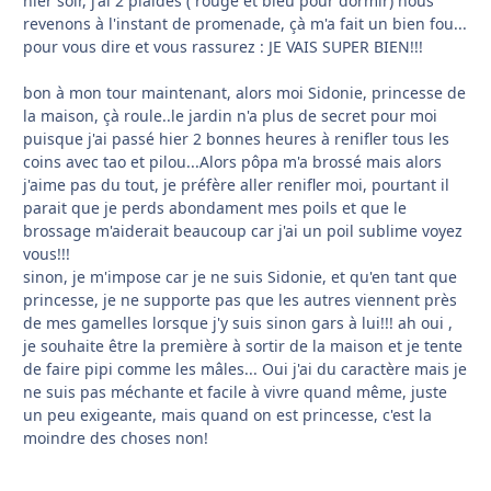
hier soir, j'ai 2 plaides ( rouge et bleu pour dormir) nous
revenons à l'instant de promenade, çà m'a fait un bien fou...
pour vous dire et vous rassurez : JE VAIS SUPER BIEN!!!
bon à mon tour maintenant, alors moi Sidonie, princesse de
la maison, çà roule..le jardin n'a plus de secret pour moi
puisque j'ai passé hier 2 bonnes heures à renifler tous les
coins avec tao et pilou...Alors pôpa m'a brossé mais alors
j'aime pas du tout, je préfère aller renifler moi, pourtant il
parait que je perds abondament mes poils et que le
brossage m'aiderait beaucoup car j'ai un poil sublime voyez
vous!!!
sinon, je m'impose car je ne suis Sidonie, et qu'en tant que
princesse, je ne supporte pas que les autres viennent près
de mes gamelles lorsque j'y suis sinon gars à lui!!! ah oui ,
je souhaite être la première à sortir de la maison et je tente
de faire pipi comme les mâles... Oui j'ai du caractère mais je
ne suis pas méchante et facile à vivre quand même, juste
un peu exigeante, mais quand on est princesse, c'est la
moindre des choses non!