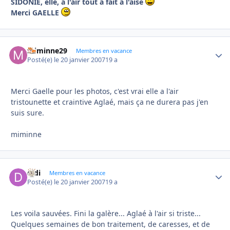
SIDONIE, elle, a l'air tout à fait à l'aise
Merci GAELLE
miminne29
Autho
Membres en vacance
Posté(e)
le 20 janvier 2007
19 a
Merci Gaelle pour les photos, c'est vrai elle a l'air
tristounette et craintive Aglaé, mais ça ne durera pas j'en
suis sure.
miminne
didi
Autho
Membres en vacance
Posté(e)
le 20 janvier 2007
19 a
Les voila sauvées. Fini la galère... Aglaé à l'air si triste...
Quelques semaines de bon traitement, de caresses, et de