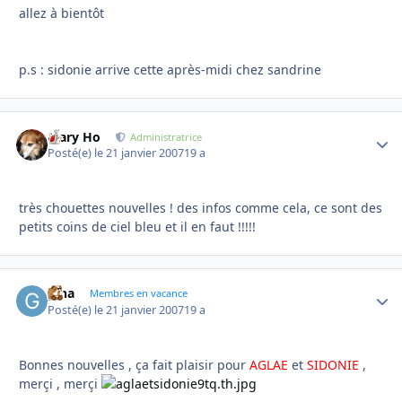
allez à bientôt
p.s : sidonie arrive cette après-midi chez sandrine
Mary Ho
Autho
Administratrice
Posté(e)
le 21 janvier 2007
19 a
très chouettes nouvelles ! des infos comme cela, ce sont des
petits coins de ciel bleu et il en faut !!!!!
gina
Autho
Membres en vacance
Posté(e)
le 21 janvier 2007
19 a
Bonnes nouvelles , ça fait plaisir pour
AGLAE
et
SIDONIE
,
merçi , merçi