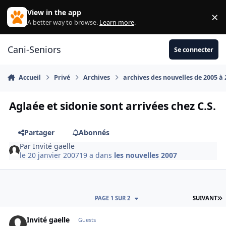
Aller au contenu
View in the app
×
Di
A better way to browse.
Learn more
.
Cani-Seniors
Se connecter
Accueil
Privé
Archives
archives des nouvelles de 2005 à
Aglaée et sidonie sont arrivées chez C.S.
Partager
Abonnés
Par
Invité gaelle
le 20 janvier 2007
19 a
dans
les nouvelles 2007
D
PAGE 1 SUR 2
SUIVANT
Invité gaelle
Guests