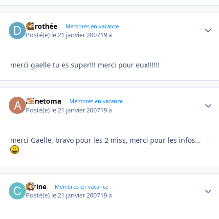
dorothée
Autho
Membres en vacance
Posté(e)
le 21 janvier 2007
19 a
merci gaelle tu es super!!! merci pour eux!!!!!!
Alinetoma
Autho
Membres en vacance
Posté(e)
le 21 janvier 2007
19 a
merci Gaelle, bravo pour les 2 miss, merci pour les infos...
carine
Autho
Membres en vacance
Posté(e)
le 21 janvier 2007
19 a