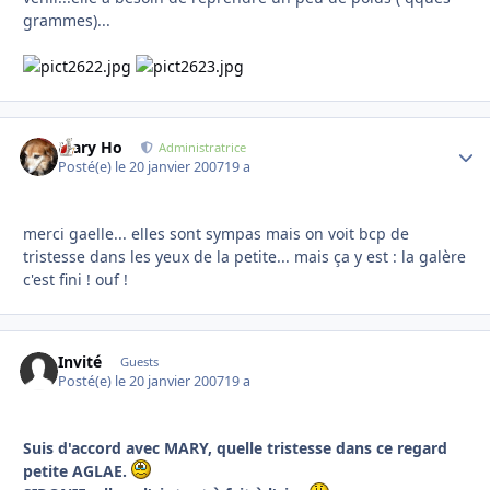
grammes)...
Mary Ho
Autho
Administratrice
Posté(e)
le 20 janvier 2007
19 a
merci gaelle... elles sont sympas mais on voit bcp de
tristesse dans les yeux de la petite... mais ça y est : la galère
c'est fini ! ouf !
Invité
Guests
Posté(e)
le 20 janvier 2007
19 a
Suis d'accord avec MARY, quelle tristesse dans ce regard
petite AGLAE.