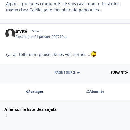
Aglaé.. que tu es craquante ! je suis ravie que tu te sentes
mieux chez Gaëlle, je te fais plein de papouilles..
Invité
Guests
Posté(e)
le 21 janvier 2007
19 a
ça fait tellement plaisir de les voir sorties...
D
PAGE 1 SUR 2
SUIVANT
Partager
Abonnés
Aller sur la liste des sujets