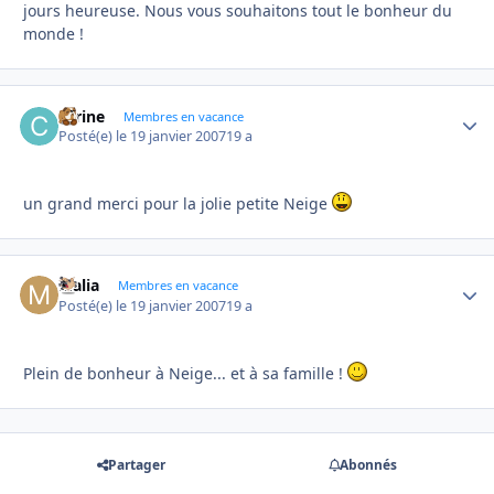
jours heureuse. Nous vous souhaitons tout le bonheur du
monde !
carine
Autho
Membres en vacance
Posté(e)
le 19 janvier 2007
19 a
un grand merci pour la jolie petite Neige
Malia
Autho
Membres en vacance
Posté(e)
le 19 janvier 2007
19 a
Plein de bonheur à Neige... et à sa famille !
Partager
Abonnés