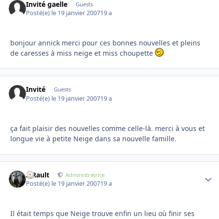
Invité gaelle
Guests
Posté(e)
le 19 janvier 2007
19 a
bonjour annick merci pour ces bonnes nouvelles et pleins
de caresses à miss neige et miss choupette
Invité
Guests
Posté(e)
le 19 janvier 2007
19 a
ça fait plaisir des nouvelles comme celle-là. merci à vous et
longue vie à petite Neige dans sa nouvelle famille.
S.Rault
Autho
Administratrice
Posté(e)
le 19 janvier 2007
19 a
Il était temps que Neige trouve enfin un lieu où finir ses