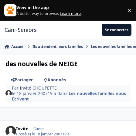
Aller au contenu
View in the app
×
Di
A better way to browse.
Learn more
.
Cani-Seniors
Se connecter
Accueil
Ils attendent leurs familles
Les nouvelles familles n
des nouvelles de NEIGE
Partager
Abonnés
Par
Invité CHOUPETTE
le 18 janvier 2007
19 a
dans
Les nouvelles familles nous
Ecrivent
Invité
Guests
Posté(e)
le 18 janvier 2007
19 a