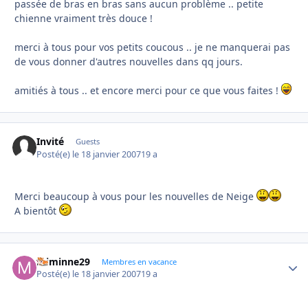
passée de bras en bras sans aucun problème .. petite
chienne vraiment très douce !
merci à tous pour vos petits coucous .. je ne manquerai pas
de vous donner d'autres nouvelles dans qq jours.
amitiés à tous .. et encore merci pour ce que vous faites !
Invité
Guests
Posté(e)
le 18 janvier 2007
19 a
Merci beaucoup à vous pour les nouvelles de Neige
A bientôt
miminne29
Autho
Membres en vacance
Posté(e)
le 18 janvier 2007
19 a